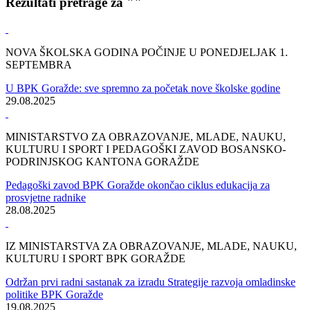
Početna
/
Vijesti
Rezultati pretrage za ""