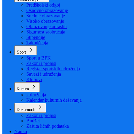
Organizacija
Uposlenici
Obrazovanje
Predškolski odgoj
Osnovno obrazovanje
Srednje obrazovanje
Visoko obrazovanje
Obrazovanje odraslih
Sigurnost saobraćaja
Stipendije
Takmičenja
Sport
Sport u BPK
Zakoni i propisi
Registar sportskih udruženja
Savezi i udruženja
Klubovi
Kultura
Udruženja
Kalendar kulturnih dešavanja
Dokumenti
Zakoni i propisi