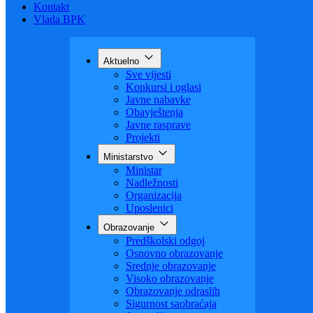
Budžet
Zaštita ličnih podataka
Nauka
Kontakt
Vlada BPK
Aktuelno
Sve vijesti
Konkursi i oglasi
Javne nabavke
Obavještenja
Javne rasprave
Projekti
Ministarstvo
Ministar
Nadležnosti
Organizacija
Uposlenici
Obrazovanje
Predškolski odgoj
Osnovno obrazovanje
Srednje obrazovanje