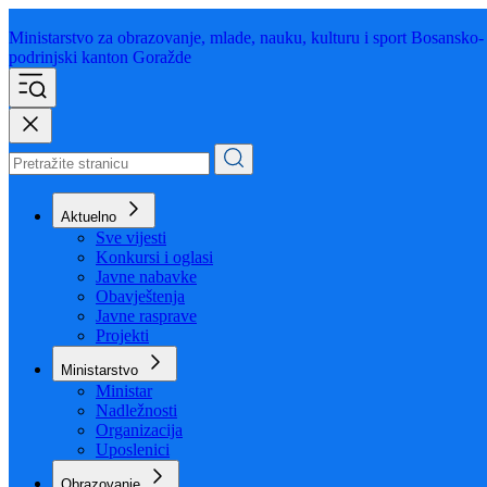
Ministarstvo za obrazovanje,
mlade, nauku, kulturu i sport
Bosansko-
podrinjski kanton Goražde
Aktuelno
Sve vijesti
Konkursi i oglasi
Javne nabavke
Obavještenja
Javne rasprave
Projekti
Ministarstvo
Ministar
Nadležnosti