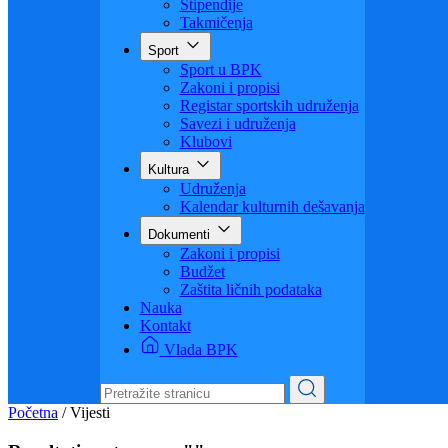
Visoko obrazovanje
Obrazovanje odraslih
Sigurnost saobraćaja
Stipendije
Takmičenja
Sport
Sport u BPK
Zakoni i propisi
Registar sportskih udruženja
Savezi i udruženja
Klubovi
Kultura
Udruženja
Kalendar kulturnih dešavanja
Dokumenti
Zakoni i propisi
Budžet
Zaštita ličnih podataka
Nauka
Kontakt
Vlada BPK