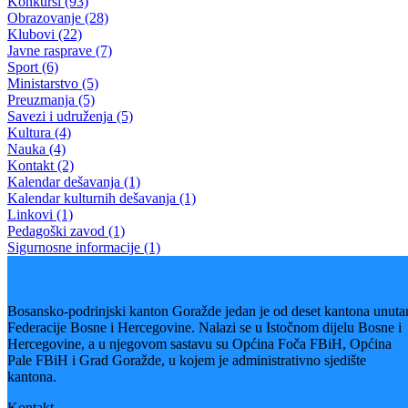
MINISTARSTVO ZA OBRAZOVANJE, MLADE, NAUKU,
KULTURU I SPORT I PEDAGOŠKI ZAVOD BOSANSKO-
PODRINJSKOG KANTONA GORAŽDE
Pedagoški zavod BPK Goražde okončao ciklus edukacija za
prosvjetne radnike
28.08.2025