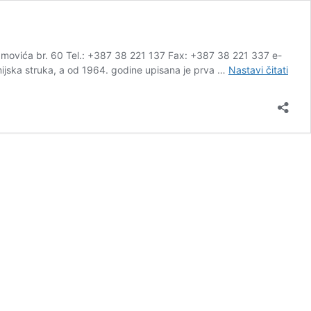
movića br. 60 Tel.: +387 38 221 137 Fax: +387 38 221 337 e-
JU
mijska struka, a od 1964. godine upisana je prva …
Nastavi čitati
Sred
tehn
škola
„Has
Hadž