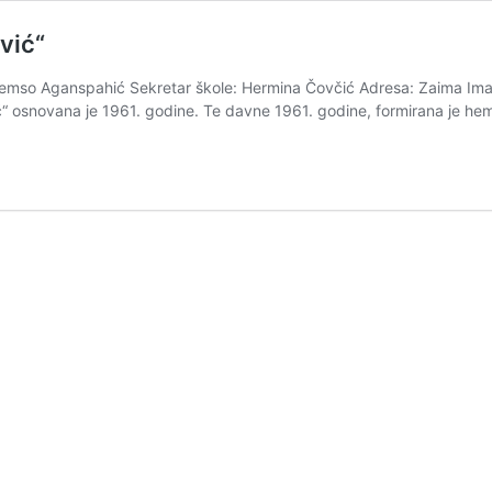
vić“
Šemso Aganspahić Sekretar škole: Hermina Čovčić Adresa: Zaima Ima
“ osnovana je 1961. godine. Te davne 1961. godine, formirana je he