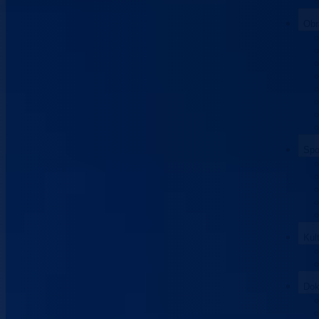
Obr
Spo
Kul
Dok