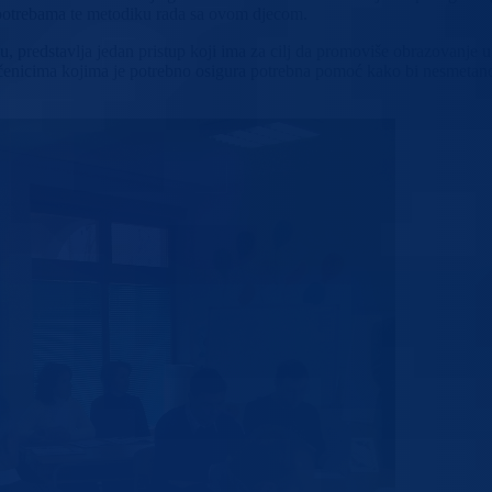
 potrebama te metodiku rada sa ovom djecom.
tvu, predstavlja jedan pristup koji ima za cilj da promoviše obrazovanje
m učenicima kojima je potrebno osigura potrebna pomoć kako bi nesmetano