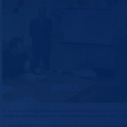
U okviru započetog ciklusa seminara o temi inkluzije koji se odvija
osoblje predškolskih ustanova i osnovnih škola na prostoru BPK Gor
O ranoj identifikaciji i opservaciji djece sa posebnim potrebama uče