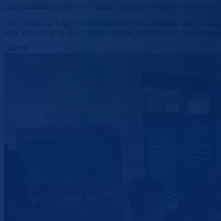
individualiziranog nastavnog plana i programa za djecu sa posebnim
Inače, inkluzija, koja je još uvijek relativno nov pojam u našem druš
ideja inkluzije je da se svi učenici tretiraju ravnopravno i da se svi
Galerija