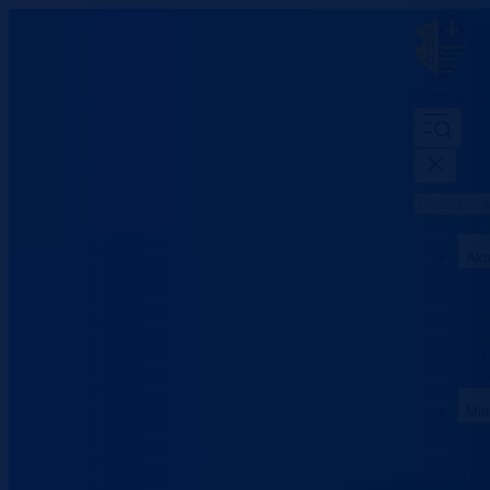
Ministarst
Akt
Min