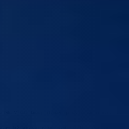
orica Dika Makota, danas je u Goraždu ponovo održan seminar za nastav
g zavoda Sarajevo, a poseban akcent na predavanju stavljen je na izrad