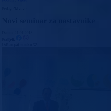
Početna
/
Vijesti
Pedagoški zavod
Novi seminar za nastavnike
Datum: 21.01.2013.
Podijeli:
Odštampaj stranicu