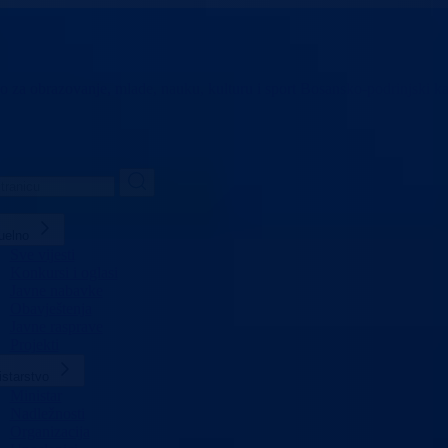
vo za obrazovanje,
mlade, nauku, kulturu i sport
Bosansko-podrinjski k
uelno
Sve vijesti
Konkursi i oglasi
Javne nabavke
Obavještenja
Javne rasprave
Projekti
istarstvo
Ministar
Nadležnosti
Organizacija