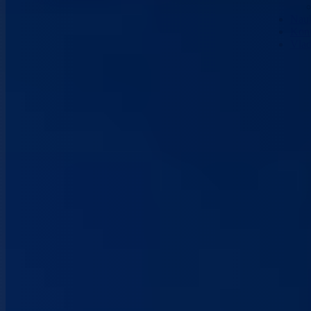
Nau
Kont
Vla