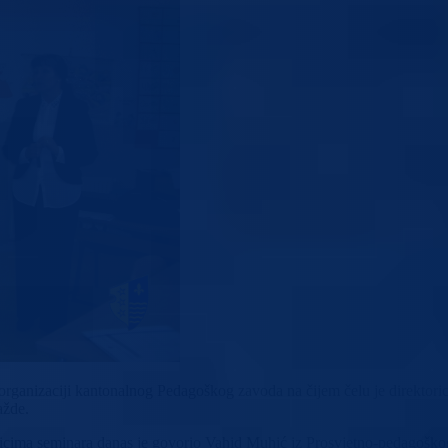
 u organizaciji kantonalnog Pedagoškog zavoda na čijem čelu je direkt
ažde.
snicima seminara danas je govorio Vahid Muhić iz Prosvjetno-pedagoško