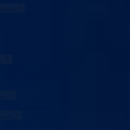
Uposlenici
azovanje
Predškolski odgoj
Osnovno obrazovanje
Srednje obrazovanje
Visoko obrazovanje
Obrazovanje odraslih
Sigurnost saobraćaja
Stipendije
Takmičenja
rt
Sport u BPK
Zakoni i propisi
Registar sportskih udruženja
Savezi i udruženja
Klubovi
tura
Udruženja
Kalendar kulturnih dešavanja
umenti
Zakoni i propisi
Budžet