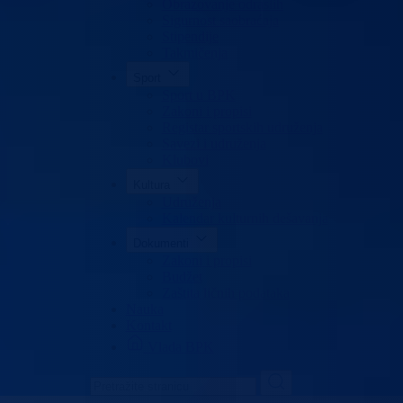
Obrazovanje odraslih
Sigurnost saobraćaja
Stipendije
Takmičenja
Sport
Sport u BPK
Zakoni i propisi
Registar sportskih udruženja
Savezi i udruženja
Klubovi
Kultura
Udruženja
Kalendar kulturnih dešavanja
Dokumenti
Zakoni i propisi
Budžet
Zaštita ličnih podataka
Nauka
Kontakt
Vlada BPK