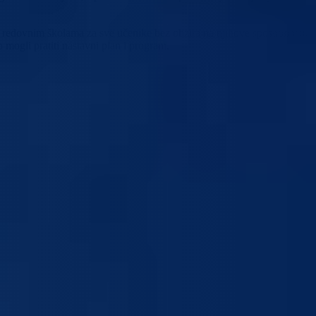
 u redovnim školama za sve učenike bez obzira na njihove sposobnosti, a
 mogli pratiti nastavni plan i program.