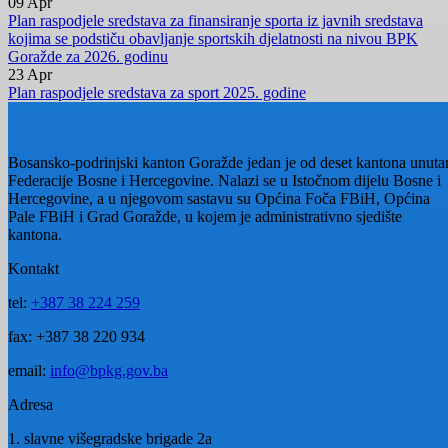
16. SPORTSKE IGRE MLADIH U BPK GORAŽDE
Goražde domaćin Sportskih igara mladih
11.06.2026