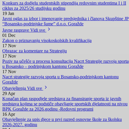
MINISTARSTVO ZA OBRAZOVANJE, MLADE, NAUKU,
KULTURU I SPORT I PEDAGOŠKI ZAVOD BOSANSKO-
PODRINJSKOG KANTONA GORAŽDE
Realizovana edukacija nastavnika, stručnih saradnika i asistenata u
nastavi na području BPK Goražde
25.06.2026