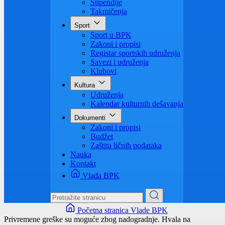
Visoko obrazovanje
Obrazovanje odraslih
Sigurnost saobraćaja
Stipendije
Takmičenja
Sport
Sport u BPK
Zakoni i propisi
Registar sportskih udruženja
Savezi i udruženja
Klubovi
Kultura
Udruženja
Kalendar kulturnih dešavanja
Dokumenti
Zakoni i propisi
Budžet
Zaštita ličnih podataka
Nauka
Kontakt
Vlada BPK