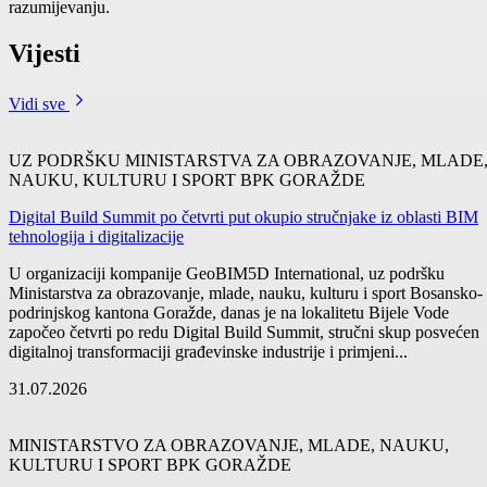
Početna stranica Vlade BPK
Privremene greške su moguće zbog nadogradnje. Hvala na
razumijevanju.
Vijesti
Vidi sve