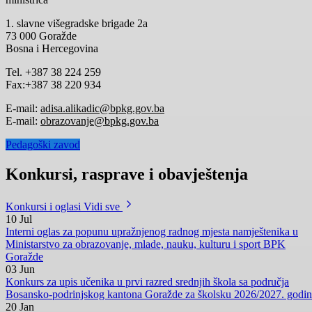
IZ BPK-A GORAŽDE
Usvajanjem Desetogodišnjeg programa Bosansko-podrinjski kanton
Goražde dobio strateški okvir za razvoj obrazovanja do 2035.godine
08.07.2026