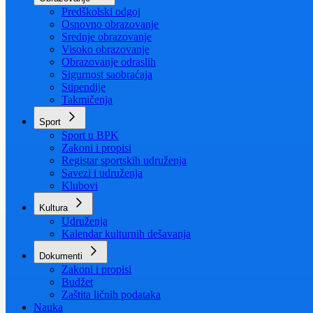
Organizacija
Uposlenici
Obrazovanje
Predškolski odgoj
Osnovno obrazovanje
Srednje obrazovanje
Visoko obrazovanje
Obrazovanje odraslih
Sigurnost saobraćaja
Stipendije
Takmičenja
Sport
Sport u BPK
Zakoni i propisi
Registar sportskih udruženja
Savezi i udruženja
Klubovi
Kultura
Udruženja
Kalendar kulturnih dešavanja
Dokumenti
Zakoni i propisi