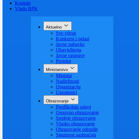
Budžet
Zaštita ličnih podataka
Nauka
Kontakt
Vlada BPK
Aktuelno
Sve vijesti
Konkursi i oglasi
Javne nabavke
Obavještenja
Javne rasprave
Projekti
Ministarstvo
Ministar
Nadležnosti
Organizacija
Uposlenici
Obrazovanje
Predškolski odgoj
Osnovno obrazovanje
Srednje obrazovanje