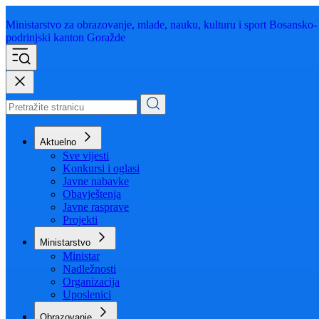
Ministarstvo za obrazovanje,
mlade, nauku, kulturu i sport
Bosansko-
podrinjski kanton Goražde
Aktuelno
Sve vijesti
Konkursi i oglasi
Javne nabavke
Obavještenja
Javne rasprave
Projekti
Ministarstvo
Ministar
Nadležnosti