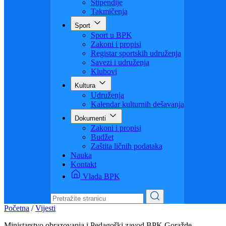
Visoko obrazovanje
Obrazovanje odraslih
Sigurnost saobraćaja
Stipendije
Takmičenja
Sport
Sport u BPK
Zakoni i propisi
Registar sportskih udruženja
Savezi i udruženja
Klubovi
Kultura
Udruženja
Kalendar kulturnih dešavanja
Dokumenti
Zakoni i propisi
Budžet
Zaštita ličnih podataka
Nauka
Kontakt
Vlada BPK