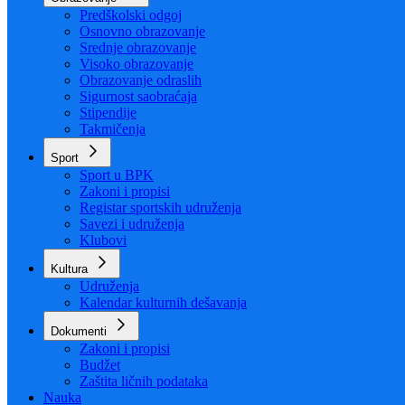
Organizacija
Uposlenici
Obrazovanje
Predškolski odgoj
Osnovno obrazovanje
Srednje obrazovanje
Visoko obrazovanje
Obrazovanje odraslih
Sigurnost saobraćaja
Stipendije
Takmičenja
Sport
Sport u BPK
Zakoni i propisi
Registar sportskih udruženja
Savezi i udruženja
Klubovi
Kultura
Udruženja
Kalendar kulturnih dešavanja
Dokumenti
Zakoni i propisi