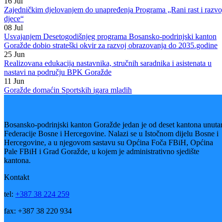
aplikacijskog formulara i na osnovu samog projektnog prijedloga.
Nama je jako stalo da Pedagoški zavod kao institucija, u partnerstvu s
Ministarstvom za obrazovanje, nudi neka rješenja, odnosno da se uz
pomoć ove donacije, koja i nije nešto velika, trasira neki put i da se
tim putem ide dalje. Naravno, neće se moći odgovoriti svim
zahtjevima, ali želimo da taj cijeli sistem profunkcionira i da dijete
ostane u centru pažnje, da se sve bude u interesu djeteta“-riječi su
asistenta u programu obrazovanja Fonda otvoreno društvo BiH
Osmana Zukića.
Direktorica Pedagoškog zavoda Dika Makota vjeruje da će se ovakv
i sličnim projektima obrazovanje u našem kantonu podići na veći nivo
da će nastavnici koji ulaze u proces obrazovanja imati adekvatno
znanje, što je upravo cilj održavanja ovih seminara.
„Želja nam je da ova sredstva budu upravo namijenjena za edukaciju,
gdje smatramo da bi bio najveći interes nastavnika i najveća korist za
učenika. Inkluzivno obrazovanje je proces koji ide korak po korak, o
nastavnika, roditelja, lokalne zajednice i samog učenika. To je jedan
kompletan ciklus koji mora da se zatvori sa dobrim znanjem i dobrom
edukacijom. Pomoć učeniku je neophodna i želimo da ovim projekto
svako dijete ima pravo na obrazovanje i da kod svakog djeteta vidimo
osmjeh na licu“- riječi su direktorice Pedagoškog zavoda BPK
Goražde Dike Makote.