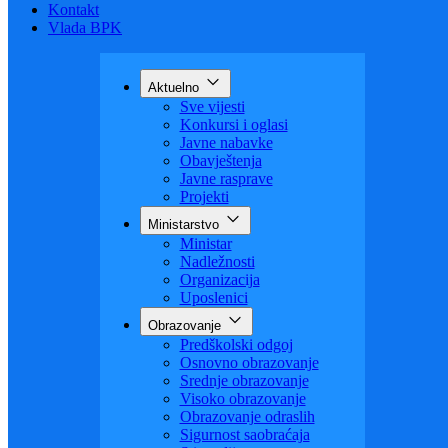
Budžet
Zaštita ličnih podataka
Nauka
Kontakt
Vlada BPK
Aktuelno
Sve vijesti
Konkursi i oglasi
Javne nabavke
Obavještenja
Javne rasprave
Projekti
Ministarstvo
Ministar
Nadležnosti
Organizacija
Uposlenici
Obrazovanje
Predškolski odgoj
Osnovno obrazovanje
Srednje obrazovanje