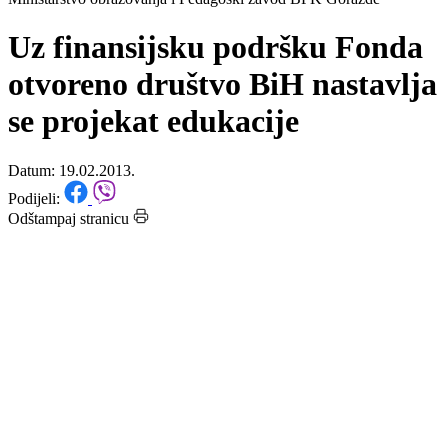
Početna
/
Vijesti
Ministarstvo obrazovanja i Pedagoški zavod BPK Goražde
Uz finansijsku podršku Fonda
otvoreno društvo BiH nastavlja
se projekat edukacije
Datum: 19.02.2013.
Podijeli:
Odštampaj stranicu