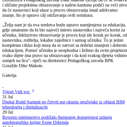
Projekat edukacije za nastavnike i stručne saradnike osnovnih i
srednjih škola u oblasti inkluzije i rada sa djecom s posebnim
potrebama u ustanovama za odgoj i obrazovanje u BPK Goražde koji
se realizuje uz finansijsku podršku Ministarstva za obrazovanje, nauk
kulturu i sport BPK Goražde, Federalnog ministarstva za obrazovanje
te Fonda otvoreno društvo BiH nastavlja se i u ovoj godini.
Ministar za obrazovanje, nauku, kulturu i sport Dževad Adžem i
direktorica Pedagoškog zavoda BPK Goražde Dika Makota sastali s
se tim povodom danas sa Osmanom Zukićem, asistentom u programu
obrazovanja Fonda otvoreno društvo. Na sastanku su prezentirana
iskustva iz dosadašnjeg ciklusa seminara koji su realizovani od
novembra mjeseca 2012.godine, a potom je potpisan ugovor kojim s
obezbjeđuje drugi dio sredstava za nastavak održavanja seminara.
Fond otvoreno društvo BiH za ove namjene do sada je izdvojio
sredstva u iznosu od 12.500 KM, a ugovorom koji je potpisan danas 
nastavak projekta obezbjeđena su sredstva u istom iznosu. Prema
riječima Osmana Zukića, problem inkluzije obrazovanja je veliki i
potrebno ga je rješavati sistematski .
„Jako mi je drago da projekat teče prema planiranim aktivnostima i da
će se tako nastaviti. Mi smo Pedagoški zavod BPK Goražde
prepoznali kao instituciju sa kojom bi vrijedilo raditi na osnovu