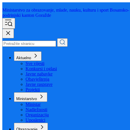
Ministarstvo za obrazovanje,
mlade, nauku, kulturu i sport
Bosansko-
podrinjski kanton Goražde
Aktuelno
Sve vijesti
Konkursi i oglasi
Javne nabavke
Obavještenja
Javne rasprave
Projekti
Ministarstvo
Ministar
Nadležnosti