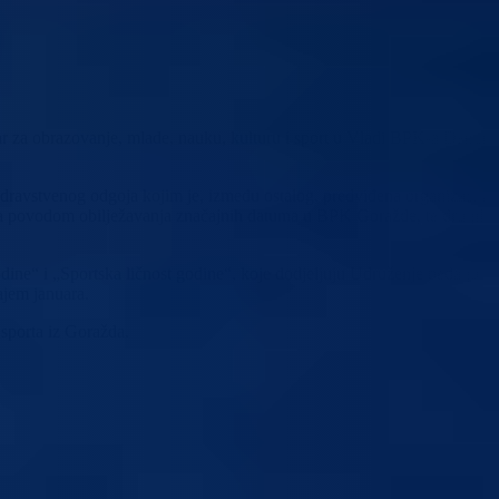
ar za obrazovanje, mlade, nauku, kulturu i sport u Vladi BPK-a Damir
zdravstvenog odgoja kojim je, između ostalog, predviđena organizacija i
enja povodom obilježavanja značajnih datuma u BPK Goražde, te drugih
odine“ i „Sportska ličnost godine“, koje dodjeljuju Udruženje pedagoga
ajem januara.
sporta iz Goražda.