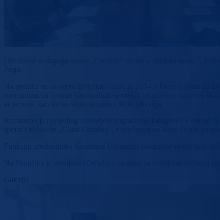
Udruženje pedagoga sporta „Goražde“ danas je održalo svoju 5. redov
Žuga.
Na sjednici su usvojeni Izvještaj o radu za 2014. i Program rada za 2
suorganizacija brojnih kantonalnih sportskih takmičenja na nivou šk
aktivnosti, kao što su škola skijanja i škola plivanja.
Razmatran je i prijedlog za dodjelu nagrada za dostignuća u oblasti 
sporta i redakcija „Glasa Goražda“, a svečanost na kojoj će biti progl
Funkciju predsjednika Skupštine Udruženja pedagoga sporta koju je d
Na Skupštini je usvojena i Odluka o saradnji sa Gorskom službom sp
Galerija