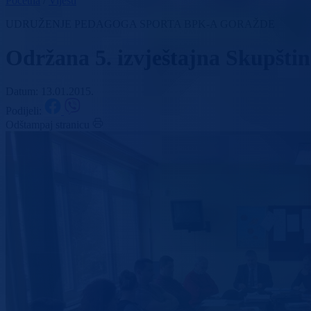
Početna
/
Vijesti
UDRUŽENJE PEDAGOGA SPORTA BPK-A GORAŽDE
Održana 5. izvještajna Skupšti
Datum: 13.01.2015.
Podijeli:
Odštampaj stranicu