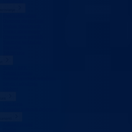
Uposlenici
azovanje
Predškolski odgoj
Osnovno obrazovanje
Srednje obrazovanje
Visoko obrazovanje
Obrazovanje odraslih
Sigurnost saobraćaja
Stipendije
Takmičenja
rt
Sport u BPK
Zakoni i propisi
Registar sportskih udruženja
Savezi i udruženja
Klubovi
tura
Udruženja
Kalendar kulturnih dešavanja
umenti
Zakoni i propisi
Budžet