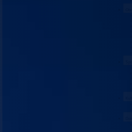
Obr
Spo
Kul
Dok