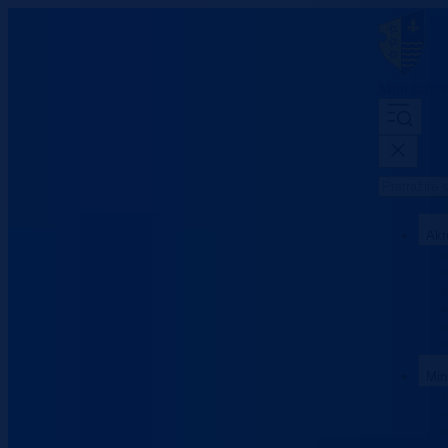
Ministarst
Akt
Min