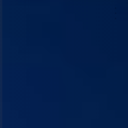
Nau
Kont
Vla