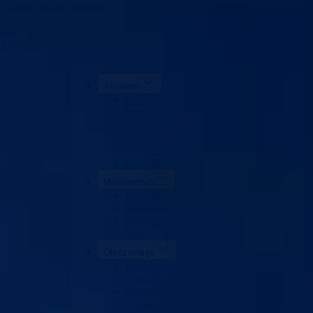
Zaštita ličnih podataka
ka
akt
da BPK
Aktuelno
Sve vijesti
Konkursi i oglasi
Javne nabavke
Obavještenja
Javne rasprave
Projekti
Ministarstvo
Ministar
Nadležnosti
Organizacija
Uposlenici
Obrazovanje
Predškolski odgoj
Osnovno obrazovanje
Srednje obrazovanje
Visoko obrazovanje