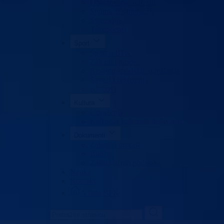
Obrazovanje odraslih
Sigurnost saobraćaja
Stipendije
Takmičenja
Sport
Sport u BPK
Zakoni i propisi
Registar sportskih udruženja
Savezi i udruženja
Klubovi
Kultura
Udruženja
Kalendar kulturnih dešavanja
Dokumenti
Zakoni i propisi
Budžet
Zaštita ličnih podataka
Nauka
Kontakt
Vlada BPK