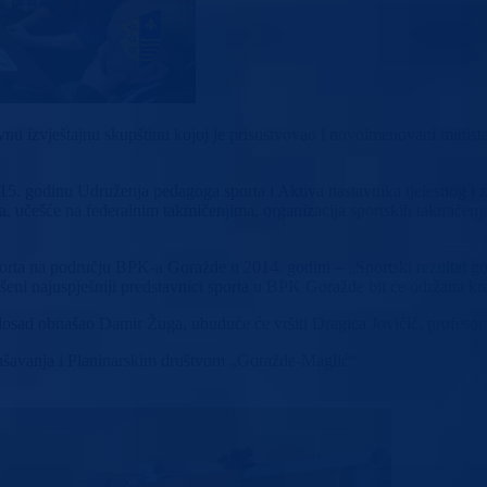
nu izvještajnu skupštinu kojoj je prisustvovao i novoimenovani minist
015. godinu Udruženja pedagoga sporta i Aktiva nastavnika tjelesnog i 
ola, učešće na federalnim takmičenjima, organizacija sportskih takmič
sporta na području BPK-a Goražde u 2014. godini – „Sportski rezultat g
ašeni najuspješniji predstavnici sporta u BPK Goražde bit će održana kr
osad obnašao Damir Žuga, ubuduće će vršiti Dragica Jovičić, profesor 
ašavanja i Planinarskim društvom „Goražde-Maglić“.