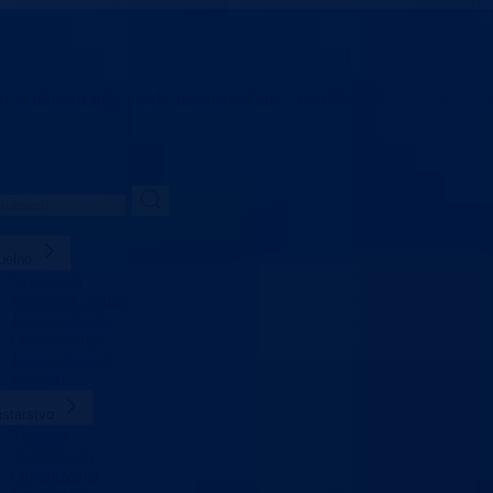
vo za obrazovanje,
mlade, nauku, kulturu i sport
Bosansko-podrinjski k
uelno
Sve vijesti
Konkursi i oglasi
Javne nabavke
Obavještenja
Javne rasprave
Projekti
istarstvo
Ministar
Nadležnosti
Organizacija