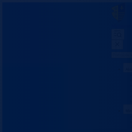
Ministarst
Akt
Min