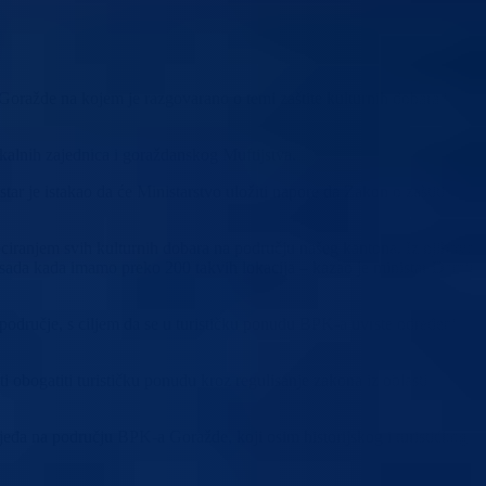
Goražde na kojem je razgovarano o temi zaštite kulturnih dobara i
kalnih zajednica i goraždanskog Muftijstva.
ar je istakao da će Ministarstvo uložiti napore da Zakon o zaštiti
ociranjem svih kulturnih dobara na području našeg kantona. Iz njihove
u od sada kada imamo preko 200 takvih lokacija – kazao je ministar Damir
odručje, s ciljem da se u turističku ponudu BPK-a uvrste određeni
i obogatiti turističku ponudu kroz regulisanje zakona iz oblasti
lijeđa na području BPK-a Goražde, koji osim historijskog i turističkog