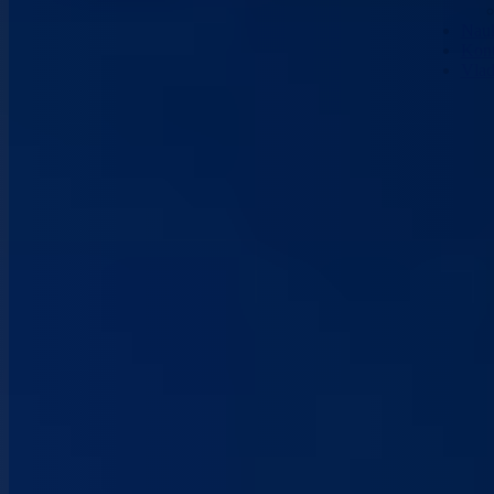
Nau
Kont
Vla