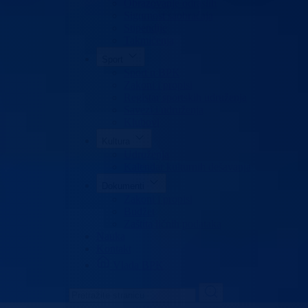
Obrazovanje odraslih
Sigurnost saobraćaja
Stipendije
Takmičenja
Sport
Sport u BPK
Zakoni i propisi
Registar sportskih udruženja
Savezi i udruženja
Klubovi
Kultura
Udruženja
Kalendar kulturnih dešavanja
Dokumenti
Zakoni i propisi
Budžet
Zaštita ličnih podataka
Nauka
Kontakt
Vlada BPK