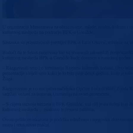
U organizaciji Ministarstva za obrazovanje, mlade, nauku, kulturu i 
kulturnog naslijeđa na području BPK-a Goražde.
Sastanku su prisustvovali premijer BPK-a Emir Oković, ministar za ob
Budući da je fokus razgovora bio na stvaranju zakonskih pretpostavki z
kulturnog naslijeđa BPK-a Goražde bude donesen u narednoj godini.
– Razgovarali smo i o formiranju Registra kulturnih dobara. Ovo udruž
prezentacije vidjeli smo kako je to bilo prije deset godina, kada je bi
Žuga.
Razgovarano je i o inicijativi načelnika Općine Foča (FBiH) Zijada 
sadržaji vezani za boravak Osmanlija na ovim prostorima.
– S ciljem razvoja turizma u BPK Goražde, naš cilj je da turisti koji d
kulturnog naslijeđa – istaknuo je resorni ministar.
Ovom prilikom iskazana je podrška udruženju i njegovim aktivnostima čij
imaju i edukativni značaj.