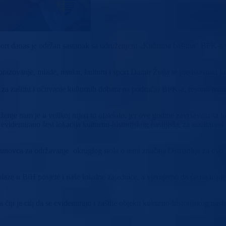
sport danas je održan sastanak sa udruženjem „Kulturna baština“ BPK-a 
razovanje, mlade, nauku, kulturu i sport Damir Žuga te predstavnici lo
a zaštitu i očuvanje kulturnih dobara na području BPK-a, resorni minist
enje nam je u velikoj mjeri to olakšalo, jer ove godine završavaju sa l
lo evidentirano šest lokacija kulturno-historijskog naslijeđa, za razlik
Kunovca za održavanje okruglog stola o temi značaja Osmanlija za ovo p
olaze u BiH posjete i naše lokalne zajednice, a vjerujemo da ćemo uspjet
i je cilj da se evidentiraju i zaštite objekti kulturno-historijskog nas