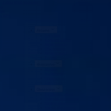
Zaštita ličnih podataka
ka
akt
da BPK
Aktuelno
Sve vijesti
Konkursi i oglasi
Javne nabavke
Obavještenja
Javne rasprave
Projekti
Ministarstvo
Ministar
Nadležnosti
Organizacija
Uposlenici
Obrazovanje
Predškolski odgoj
Osnovno obrazovanje
Srednje obrazovanje
Visoko obrazovanje