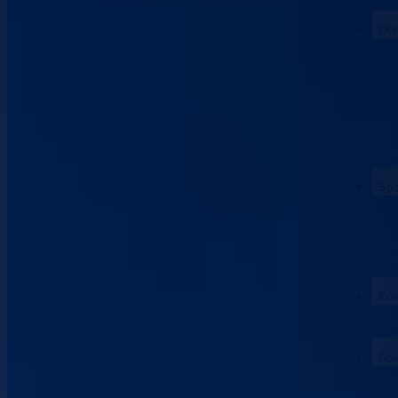
Obr
Spo
Kul
Dok