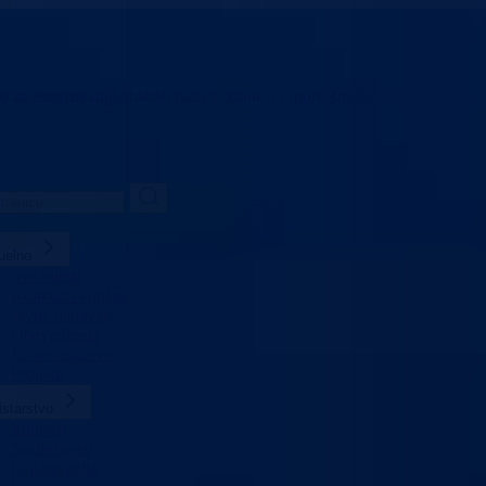
vo za obrazovanje,
mlade, nauku, kulturu i sport
Bosansko-podrinjski k
uelno
Sve vijesti
Konkursi i oglasi
Javne nabavke
Obavještenja
Javne rasprave
Projekti
istarstvo
Ministar
Nadležnosti
Organizacija