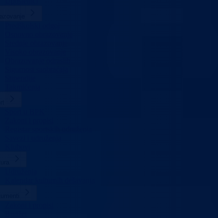
Uposlenici
azovanje
Predškolski odgoj
Osnovno obrazovanje
Srednje obrazovanje
Visoko obrazovanje
Obrazovanje odraslih
Sigurnost saobraćaja
Stipendije
Takmičenja
rt
Sport u BPK
Zakoni i propisi
Registar sportskih udruženja
Savezi i udruženja
Klubovi
tura
Udruženja
Kalendar kulturnih dešavanja
umenti
Zakoni i propisi
Budžet