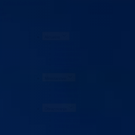
Zaštita ličnih podataka
ka
akt
da BPK
Aktuelno
Sve vijesti
Konkursi i oglasi
Javne nabavke
Obavještenja
Javne rasprave
Projekti
Ministarstvo
Ministar
Nadležnosti
Organizacija
Uposlenici
Obrazovanje
Predškolski odgoj
Osnovno obrazovanje
Srednje obrazovanje
Visoko obrazovanje