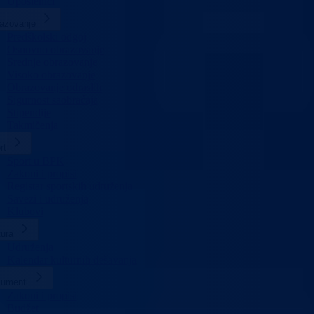
Uposlenici
azovanje
Predškolski odgoj
Osnovno obrazovanje
Srednje obrazovanje
Visoko obrazovanje
Obrazovanje odraslih
Sigurnost saobraćaja
Stipendije
Takmičenja
rt
Sport u BPK
Zakoni i propisi
Registar sportskih udruženja
Savezi i udruženja
Klubovi
tura
Udruženja
Kalendar kulturnih dešavanja
umenti
Zakoni i propisi
Budžet