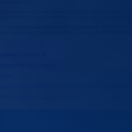
razovanja i šire.
g obrazovanja i osiguranje kvalitete u BiH usmjerene na unapređenje ob
opisa u BiH sa Evropskim standardima i smjernicama i nedležnim obrazo
 znanju i podržava aktivnosti Agencije za predškolsko, osnovno i sredn
gencije na pripremi za sudjelovanje BiH u međunarodnom testiranju ob
hnologija i digitalizacije
ografske knjige Esme Drkenda
j djece“
ražde dobio strateški okvir za razvoj obrazovanja do 2035.godine
nastavi na području BPK Goražde