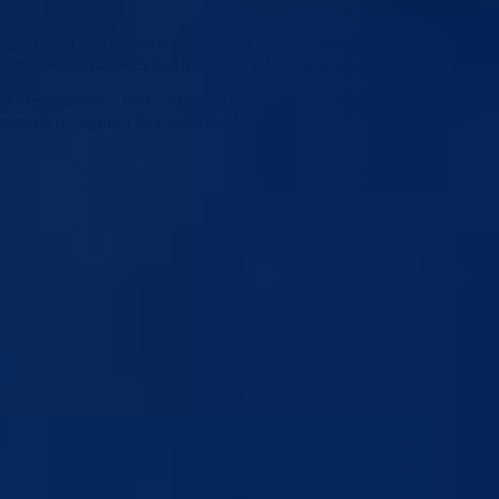
lasti osiguranja kvaliteta u skladu sa novim Evropskim standardima i
vnim vlastima predlože rješenja za otklanjanje neusklađenosti.
je obrazovanje u BiH na izradi zajedničkih jezgri nastavnih planova i
razovnih postignuća PISA 2018. godine.