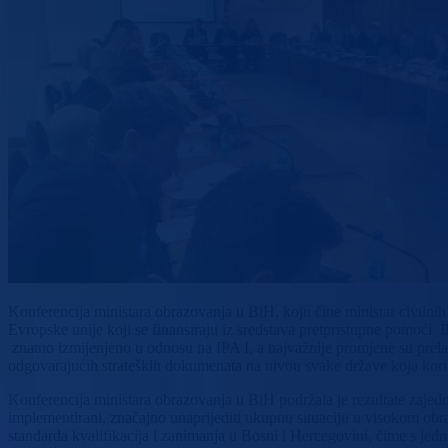
Konferencija ministara obrazovanja u BiH, koju čine ministar civilnih
Evropske unije koji se finansiraju iz sredstava pretpristupne pomoći I
znatno izmijenjeno u odnosu na IPA I, a najvažnije promjene su prela
odgovarajućih strateških dokumenata na nivou svake države koja koris
Konferencija ministara obrazovanja u BiH podržala je rezultate zajedn
implementirani, značajno unaprijediti ukupnu situaciju u visokom obr
standarda kvalifikacija i zanimanja u Bosni i Hercegovini, čime s jed