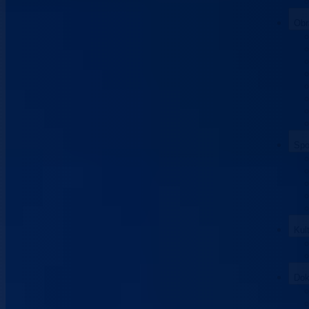
Obr
Spo
Kul
Dok