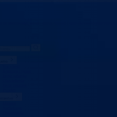
vo za obrazovanje,
mlade, nauku, kulturu i sport
Bosansko-podrinjski k
uelno
Sve vijesti
Konkursi i oglasi
Javne nabavke
Obavještenja
Javne rasprave
Projekti
istarstvo
Ministar
Nadležnosti
Organizacija