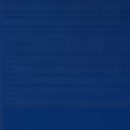
visokoškolskih kvalifikacija unutar tzv. Evropskog prostora visokog ob
Ministri obrazovanja podržali su aktivnosti Agencije za razvoj visoko
smjernicama. Od Agencije je zatraženo da analiziraju usklađenost pr
Konferencija ministara obrazovanja u Bosni i Hercegovini primila je k
programa definiranih na ishodima učenja. Podržane su i aktivnosti A
Vijesti
Vidi sve
31
Jul
Digital Build Summit po četvrti put okupio stručnjake iz oblasti BIM te
29
Jul
Resorno ministarstvo podržalo štampanje dopunjenog izdanja autobi
16
Jul
Zajedničkim djelovanjem do unapređenja Programa „Rani rast i razvo
08
Jul
Usvajanjem Desetogodišnjeg programa Bosansko-podrinjski kanton Go
25
Jun
Realizovana edukacija nastavnika, stručnih saradnika i asistenata u 
11
Jun
Goražde domaćin Sportskih igara mladih