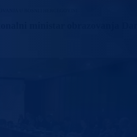
VANJA U BOSNI I HERCEGOVINI
ntonalni ministar obrazovanja D