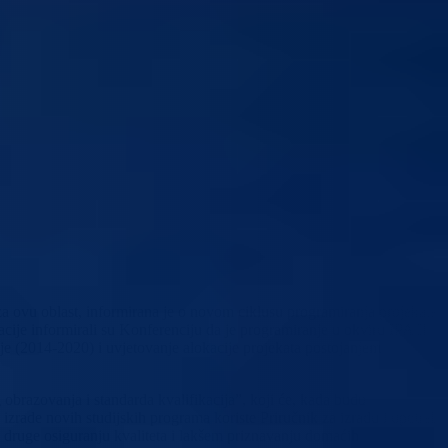
za ovu oblast, informirana je o novom ciklusu programiranja projekata
acije informirali su Konferenciju da je programiranje u okviru IPA II
je (2014-2020) i uvjetovanje alokacije projekata postojanjem
obrazovanja i standarda kvalifikacija”, koji će, kada budu
zrade novih studijskih programa koriste Priručnik za izradu i upotrebu
 s druge osiguranju kvaliteta i lakšem priznavanju domaćih