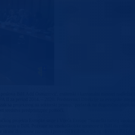
 poslova BiH Adil Osmanović, entitetski i kantonalni ministri nadležni 
PA II za period 2014. – 2020. Predstavnici Direkcije za evropske integr
zak sa projektnog na sektorski pristup, prelazak na dugoročno planiran
ti sredstva predpristupne pomoći.
ičkog projekta Evropke unije i Vijeća Evrope “Strateški razvoj visokog 
azovanju u BiH. Pozvane su visokoškolske ustanove u BiH da prilikom i
ne strane doprinose razvoju i provedbi kvalifikacijskog okvira u BiH, a