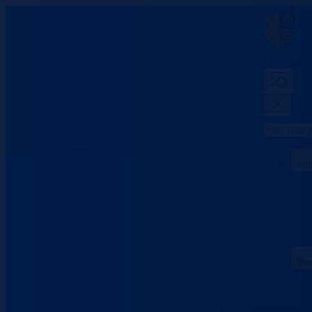
Ministarst
Akt
Min