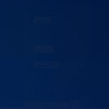
Obrazovanje odraslih
Sigurnost saobraćaja
Stipendije
Takmičenja
Sport
Sport u BPK
Zakoni i propisi
Registar sportskih udruženja
Savezi i udruženja
Klubovi
Kultura
Udruženja
Kalendar kulturnih dešavanja
Dokumenti
Zakoni i propisi
Budžet
Zaštita ličnih podataka
Nauka
Kontakt
Vlada BPK