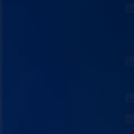
Obr
Spo
Kul
Dok