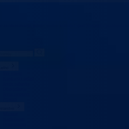
vo za obrazovanje,
mlade, nauku, kulturu i sport
Bosansko-podrinjski k
uelno
Sve vijesti
Konkursi i oglasi
Javne nabavke
Obavještenja
Javne rasprave
Projekti
istarstvo
Ministar
Nadležnosti
Organizacija