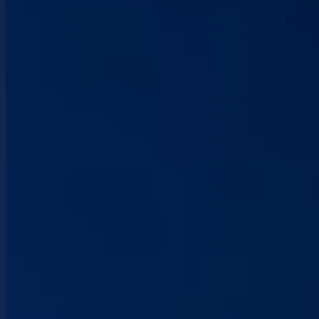
Nau
Kont
Vla