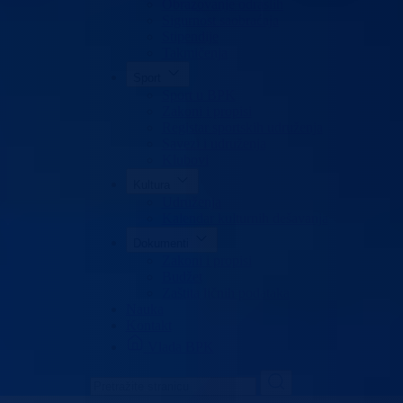
Obrazovanje odraslih
Sigurnost saobraćaja
Stipendije
Takmičenja
Sport
Sport u BPK
Zakoni i propisi
Registar sportskih udruženja
Savezi i udruženja
Klubovi
Kultura
Udruženja
Kalendar kulturnih dešavanja
Dokumenti
Zakoni i propisi
Budžet
Zaštita ličnih podataka
Nauka
Kontakt
Vlada BPK