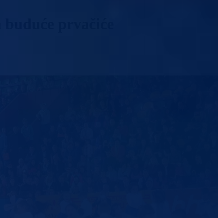
 buduće prvačiće