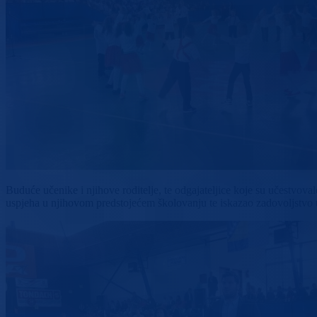
Buduće učenike i njihove roditelje, te odgajateljice koje su učestvov
uspjeha u njihovom predstojećem školovanju te iskazao zadovoljstvo