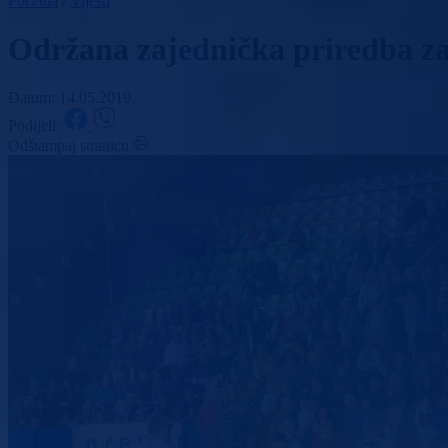
Početna
/
Vijesti
Održana zajednička priredba za
Datum: 14.05.2019.
Podijeli:
Odštampaj stranicu