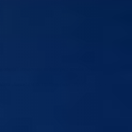
odgoja i obrazovanja za djecu pred polazak u prvi razred osnovne
tićima „Sunce“ i SOS, Dječijem parku „Plavi cvijet“, Vitkovićima,