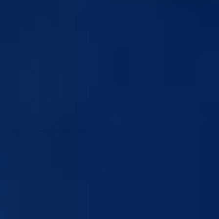
uru i sport Arman Bešlija, koji je budućim učenicima zaželio puno sreće 