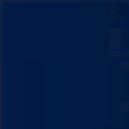
Ministarst
Akt
Min