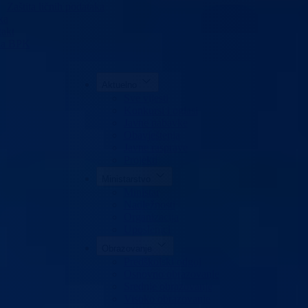
Zaštita ličnih podataka
ka
akt
da BPK
Aktuelno
Sve vijesti
Konkursi i oglasi
Javne nabavke
Obavještenja
Javne rasprave
Projekti
Ministarstvo
Ministar
Nadležnosti
Organizacija
Uposlenici
Obrazovanje
Predškolski odgoj
Osnovno obrazovanje
Srednje obrazovanje
Visoko obrazovanje