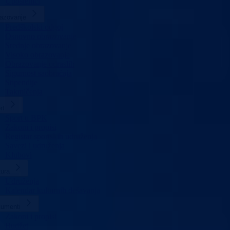
Uposlenici
azovanje
Predškolski odgoj
Osnovno obrazovanje
Srednje obrazovanje
Visoko obrazovanje
Obrazovanje odraslih
Sigurnost saobraćaja
Stipendije
Takmičenja
rt
Sport u BPK
Zakoni i propisi
Registar sportskih udruženja
Savezi i udruženja
Klubovi
tura
Udruženja
Kalendar kulturnih dešavanja
umenti
Zakoni i propisi
Budžet