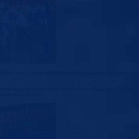
edba povodom ozvaničenja završetka Programa obaveznog predškolskog 
 obavezni program predškolskog odgoja i obrazovanja u goraždanskim vr
skog kantona Goražde.