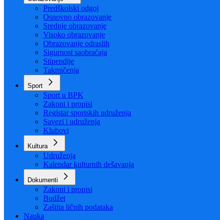
Organizacija
Uposlenici
Obrazovanje
Predškolski odgoj
Osnovno obrazovanje
Srednje obrazovanje
Visoko obrazovanje
Obrazovanje odraslih
Sigurnost saobraćaja
Stipendije
Takmičenja
Sport
Sport u BPK
Zakoni i propisi
Registar sportskih udruženja
Savezi i udruženja
Klubovi
Kultura
Udruženja
Kalendar kulturnih dešavanja
Dokumenti
Zakoni i propisi