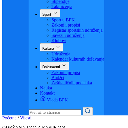
Visoko obrazovanje
Obrazovanje odraslih
Sigurnost saobraćaja
Stipendije
Takmičenja
Sport
Sport u BPK
Zakoni i propisi
Registar sportskih udruženja
Savezi i udruženja
Klubovi
Kultura
Udruženja
Kalendar kulturnih dešavanja
Dokumenti
Zakoni i propisi
Budžet
Zaštita ličnih podataka
Nauka
Kontakt
Vlada BPK