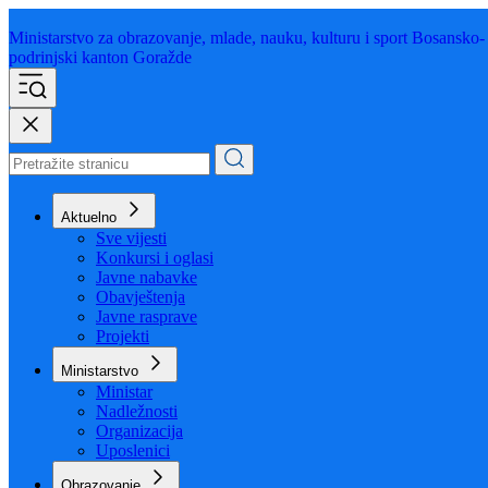
Ministarstvo za obrazovanje,
mlade, nauku, kulturu i sport
Bosansko-
podrinjski kanton Goražde
Aktuelno
Sve vijesti
Konkursi i oglasi
Javne nabavke
Obavještenja
Javne rasprave
Projekti
Ministarstvo
Ministar
Nadležnosti