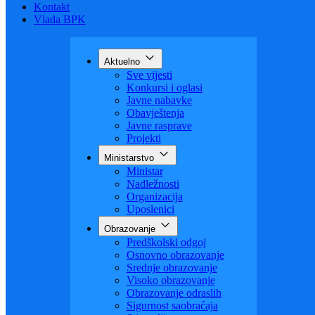
Budžet
Zaštita ličnih podataka
Nauka
Kontakt
Vlada BPK
Aktuelno
Sve vijesti
Konkursi i oglasi
Javne nabavke
Obavještenja
Javne rasprave
Projekti
Ministarstvo
Ministar
Nadležnosti
Organizacija
Uposlenici
Obrazovanje
Predškolski odgoj
Osnovno obrazovanje
Srednje obrazovanje