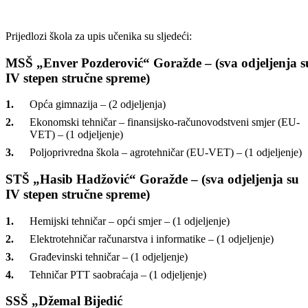
Tripartitnog vijeća te predstavnici Službe za zapošljavanje BPK
Goražde.
Kako je ovom prilikom istaknuto, prije javne rasprave provedena je
profesionalna orijentacija i anketa učenika devetih razreda osnovnih
škola o izboru zanimanja, dok su srednje škole dostavile svoje
prijedloge za upis učenika.
– I ove godine dobili smo prijedloge škola koji će to biti smjerovi, tak
da smo organizovali javnu raspravu, kojoj se, nažalost, sve manji broj
ljudi prijavljuje. Ove godine nismo imali predstavnike roditelja, tako 
smo vodili raspravu s predstavnicima škola i Tripartitnog vijeća.
Uglavnom, ići će se ka tome da se zadovolje potrebe i tržišta i potrebe
djece, odnosno roditelja kod upisa u srednje škole – kazao je ministar
Arman Bešlija.