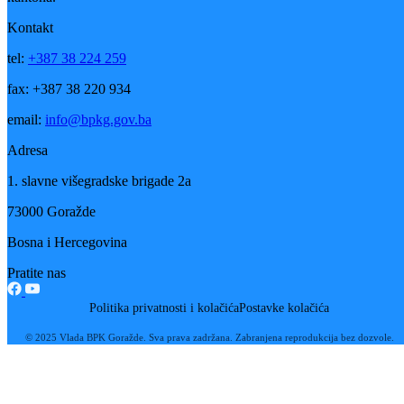
prijedlog odluke Vladi Bosansko-podrinjskog kantona Goražde, koja
će donijeti konačnu odluku o upisu učenika u srednje škole.
Konkurs za upis učenika trebao bi biti objavljen početkom juna.
Galerija