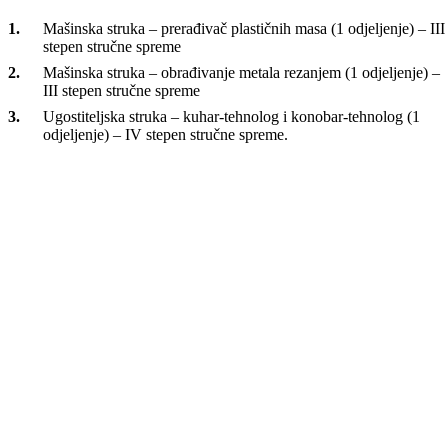
Prijedlozi škola za upis učenika su sljedeći:
MSŠ „Enver Pozderović“ Goražde – (sva odjeljenja s
IV stepen stručne spreme)
Opća gimnazija – (2 odjeljenja)
Ekonomski tehničar – finansijsko-računovodstveni smjer (EU-
VET) – (1 odjeljenje)
Poljoprivredna škola – agrotehničar (EU-VET) – (1 odjeljenje)
STŠ „Hasib Hadžović“ Goražde – (sva odjeljenja su
IV stepen stručne spreme)