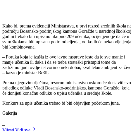
Hemijski tehničar – opći smjer – (1 odjeljenje)
Elektrotehničar računarstva i informatike – (1 odjeljenje)
Građevinski tehničar – (1 odjeljenje)
Tehničar PTT saobraćaja – (1 odjeljenje)
SSŠ „Džemal Bijedić
Mašinska struka – prerađivač plastičnih masa (1 odjeljenje) – III
stepen stručne spreme
Mašinska struka – obrađivanje metala rezanjem (1 odjeljenje) –
III stepen stručne spreme
Ugostiteljska struka – kuhar-tehnolog i konobar-tehnolog (1
odjeljenje) – IV stepen stručne spreme.