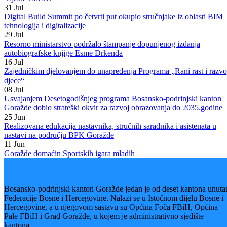
Kako bi, prema evidenciji Ministarstva, u prvi razred srednjih škola n
području Bosansko-podrinjskog kantona Goražde u narednoj školsko
godini trebalo biti upisano ukupno 209 učenika, ocijenjeno je da će u
svim školama biti upisana po tri odjeljenja, od kojih će neka odjeljenj
biti kombinovana.
– Poruka koja je izašla iz ove javne rasprave jeste da je sve manje i
manje učenika ili đaka i da se treba strateški pristupiti tome da
zadržimo ljudi ovdje i stvorimo neki dobar, kvalitetan ambijent za živo
– kazao je ministar Bešlija.
Prema njegovim riječima, resorno ministarstvo uskoro će dostaviti svo