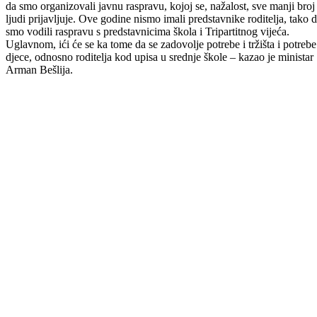
U organizaciji Ministarstva za obrazovanje, mlade, nauku, kulturu i
sport, u petak, 17.maja održana je javna rasprava o upisu učenika u
srednje škole za školsku 2019/2020. godinu.
Uz predstavnike Ministarstva za obrazovanje, mlade, nauku, kulturu i
sport predvođene ministrom Armanom Bešljiom, javnoj raspravi
prisustvovali su direktori i uposlenici srednjih škola, članovi