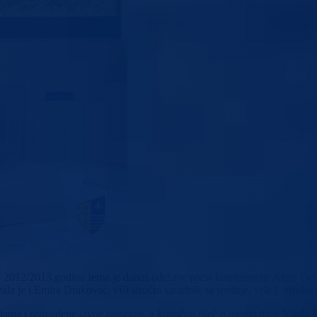
ku 2012/2013.godinu tema je danas održane press konferencije Alme Deli
la je i Emira Drakovac, viši stručni saradnik sa srednje, više i visoko
kolama i provedene javne rasprave, a konačnu riječ o njemu daće Vlad