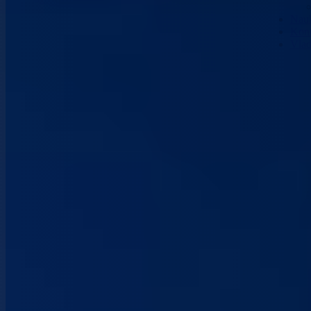
Nau
Kont
Vla