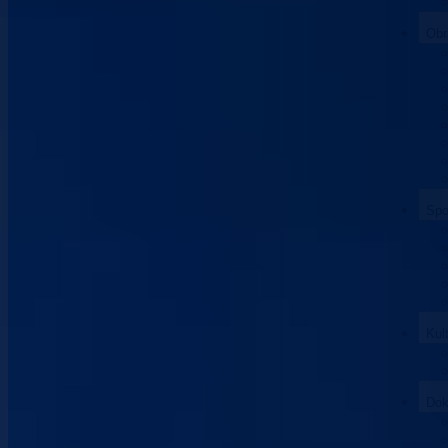
Obr
Spo
Kul
Dok