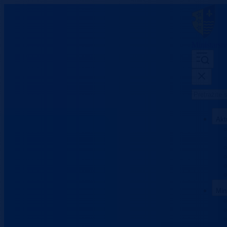
Ministarst
Akt
Min