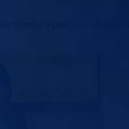
isa učenika u prve razrede srednj