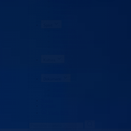
Obrazovanje odraslih
Sigurnost saobraćaja
Stipendije
Takmičenja
Sport
Sport u BPK
Zakoni i propisi
Registar sportskih udruženja
Savezi i udruženja
Klubovi
Kultura
Udruženja
Kalendar kulturnih dešavanja
Dokumenti
Zakoni i propisi
Budžet
Zaštita ličnih podataka
Nauka
Kontakt
Vlada BPK