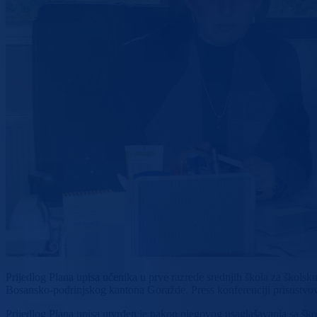
Prijedlog Plana upisa učenika u prve razrede srednjih škola za škols
Bosansko-podrinjskog kantona Goražde. Press konferenciji prisustvova
Prijedlog Plana upisa utvrđen je nakon njegovog usaglašavanja sa š