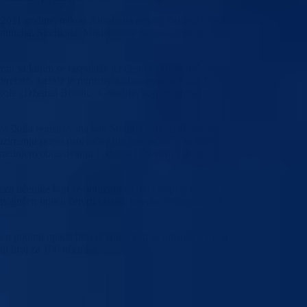
mbru 2011.godine, nakon donošenja novog Zakona o srednjem obrazovanju 
itucija, Sindikata, Ministarstva za obrazovanje i škola, dalo je svoje
m sa kojim se raspolaže jer često i ako su naše želje da odobrimo upis
 potrebno- kazala je ministrica obrazovanja Alma Delizaimović, koja je
 škole „Džemal Bijedić“ Goražde, koji se odnosi na to da se osim
va škola registrovana kao Srednja stručna škola, odnosno škola koja
reuzimanju prava osnivača i tim zakonom će se dati mogućnost ovoj školi
rednjem obrazovanju i odgoju i Okvirni zakon – ističe ministrica
t za učenike koji se obrazuju za treći stepen, budući da će im biti
ućen upis u četvrti razred, navela je ministrica, koja je podsjetila da
ne u godinu opada broj učenika koji se upisuju u srednje škole. Ove
ji broj za 100 učenika.