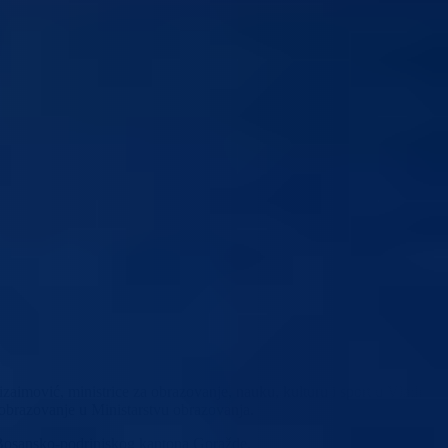
zaimović, ministrice za obrazovanje, nauku, kulturu i sport u Vladi
 obrazovanje u Ministarstvu obrazovanja.
a Bosansko-podrinjskog kantona Goražde.