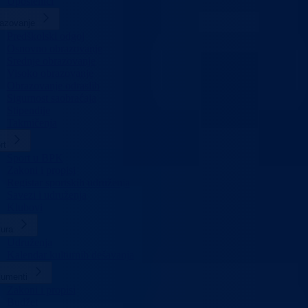
Uposlenici
azovanje
Predškolski odgoj
Osnovno obrazovanje
Srednje obrazovanje
Visoko obrazovanje
Obrazovanje odraslih
Sigurnost saobraćaja
Stipendije
Takmičenja
rt
Sport u BPK
Zakoni i propisi
Registar sportskih udruženja
Savezi i udruženja
Klubovi
tura
Udruženja
Kalendar kulturnih dešavanja
umenti
Zakoni i propisi
Budžet