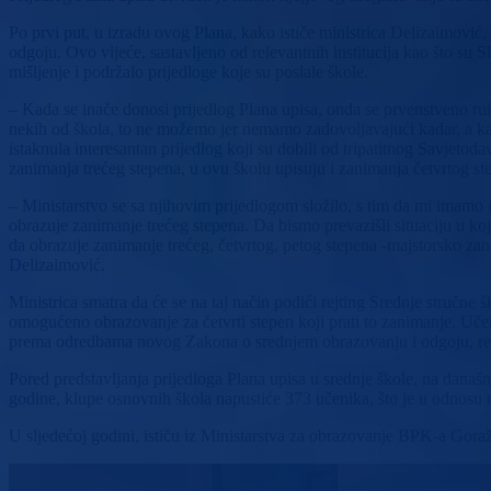
Po prvi put, u izradu ovog Plana, kako ističe ministrica Delizaimovi
odgoju. Ovo vijeće, sastavljeno od relevantnih institucija kao što su S
mišljenje i podržalo prijedloge koje su poslale škole.
– Kada se inače donosi prijedlog Plana upisa, onda se prvenstveno ru
nekih od škola, to ne možemo jer nemamo zadovoljavajući kadar, a kao t
istaknula interesantan prijedlog koji su dobili od tripatitnog Savjet
zanimanja trećeg stepena, u ovu školu upisuju i zanimanja četvrtog st
– Ministarstvo se sa njihovim prijedlogom složilo, s tim da mi imamo 
obrazuje zanimanje trećeg stepena. Da bismo prevazišli situaciju u ko
da obrazuje zanimanje trećeg, četvrtog, petog stepena -majstorsko za
Delizaimović.
Ministrica smatra da će se na taj način podići rejting Srednje stručne š
omogućeno obrazovanje za četvrti stepen koji prati to zanimanje. Učen
prema odredbama novog Zakona o srednjem obrazovanju i odgoju, rezult
Pored predstavljanja prijedloga Plana upisa u srednje škole, na današ
godine, klupe osnovnih škola napustiće 373 učenika, što je u odnosu 
U sljedećoj godini, ističu iz Ministarstva za obrazovanje BPK-a Goraž