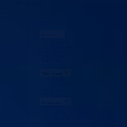
Zaštita ličnih podataka
ka
akt
da BPK
Aktuelno
Sve vijesti
Konkursi i oglasi
Javne nabavke
Obavještenja
Javne rasprave
Projekti
Ministarstvo
Ministar
Nadležnosti
Organizacija
Uposlenici
Obrazovanje
Predškolski odgoj
Osnovno obrazovanje
Srednje obrazovanje
Visoko obrazovanje