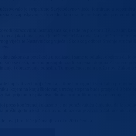
ć, učestvovalo je i tripartitno Savjetodavno vijeće, formirano u septe
lužba za zapošljavanje, Privredna komora, te predstavnika privrednih inst
kovodi obrazovnim institucijama koje rade na prostoru BPK, zatim kadro
reća jako bitna stavka je mišljenje tržišta rada, šta je to što je njima
odavnog vijeća te Nastavničkog vijeća i Školskog odbora Srednje stručne
epena.
jednu zakonsku poteškoću u realizaciji same te odluke, obzirom da je o
joj smo se našli, mi smo pristupili izradi izmjena i dopuna Zakona o p
nimanje i obrazovanje odraslih. Tu mogućnost nam pruža novi Zakon o s
kole i upisati veći broj učenika, a time i omogućiti vertikalna prohodnos
iku kojem na kraju školovanja trećeg stepena bude prosjek 4,0 biće omog
ati prijemnih ispita nisu eliminatorni prilikom upisa u srednje škole.
njoj press konferenciji ukazano je na poražavajuću činjenicu da iz godi
na prošlu godinu kad je osnovno obrazovanje završilo 460 učenika, man
de, ovaj broj biće još manji, za oko 200 učenika.