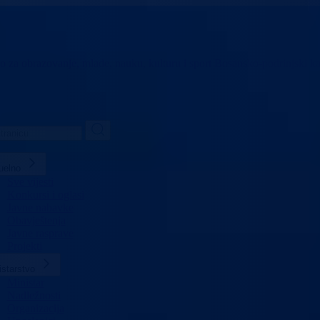
vo za obrazovanje,
mlade, nauku, kulturu i sport
Bosansko-podrinjski k
uelno
Sve vijesti
Konkursi i oglasi
Javne nabavke
Obavještenja
Javne rasprave
Projekti
istarstvo
Ministar
Nadležnosti
Organizacija