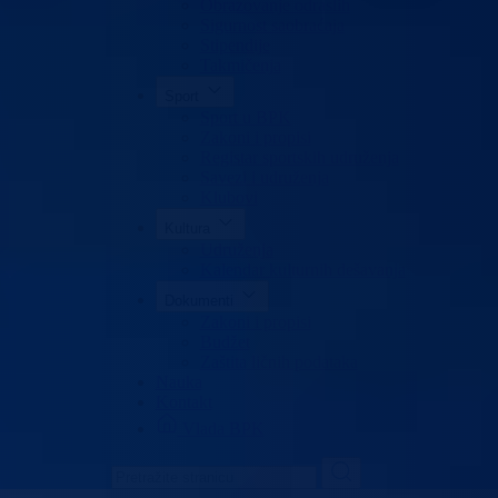
Obrazovanje odraslih
Sigurnost saobraćaja
Stipendije
Takmičenja
Sport
Sport u BPK
Zakoni i propisi
Registar sportskih udruženja
Savezi i udruženja
Klubovi
Kultura
Udruženja
Kalendar kulturnih dešavanja
Dokumenti
Zakoni i propisi
Budžet
Zaštita ličnih podataka
Nauka
Kontakt
Vlada BPK