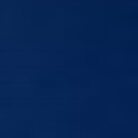
a uz MS 365“
s ciljem stvaranja preduslova za online nastavu i
fesorice općeobrazovnih i stručnoteorijskih predmeta, kao i
obe.
premu i realizaciju nastave, kao i formiranje virtualnih učinica.
roz aplikacije kao što su Onedrive, Word, Excel, Powerpoint, a naročito
 uslovima“, izjavio je Admir Kurtović, direktor Pedagoškog zavoda BPK
 razvoj i saradnju (SDC), a implementira ga GIZ – Njemačko društvo z