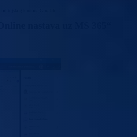
o-podrinjskog kantona Goražde
Online nastava uz MS 365“