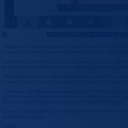
Ministarstvo za obrazovanje, mlade, nauku, kulturu i sport Bosansko
unaprjeđenja digitalnih kompetencija nastavnog osoblja u Bosansko
Edukacijom su bili obuhvaćeni nastavnici/nastavnice razredne nastave,
profesori/profesorice praktične nastave. Edukaciju su unutar dva cikl
Teme o kojima se razgovaralo na online edukaciji obuhvaćale su različ
Komunikacija sa učenicima i kolaboracija sa kolegama i kolegicama b
„Edukaciju su pored nastavnika/nastavnica prošli i budući administrat
aplikaciju Teams, naši nastavnici/nastavnice su dobili dobre temelje
Goražde, pod čijim se inicijativom i nadzorom realizovala edukacija.
Projekat je sufinansiran od strane Ministarstva za ekonomsku saradn
međunarodnu saradnju.
Galerija