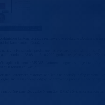
-podrinjskog kantona Goražde realizovalo je edukaciju
„Online nastav
-podrinjskom kantonu Goražde.
 nastavnici/nastavnice predmetne nastave, srednjoškolski profesori/pro
usa, u periodu od 28.08. do 2.10.2020. godine, uspješno završile 272 os
ite aplikacije unutar MS 365 platforme, mogućnosti koje ista nudi za pri
ili su u fokusu edukacije.
ori kao i direktori/direktorice svih škola na području našeg kantona. K
 za organizaciju i izvođenje odgojno-obrazovnog procesa u specifičnim
ju i razvoj Savezne Republike Njemačke (BMZ) i Švicarske agencije za