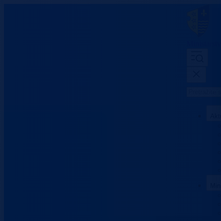
Ministarst
Akt
Min