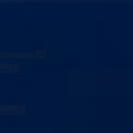
vo za obrazovanje,
mlade, nauku, kulturu i sport
Bosansko-podrinjski k
uelno
Sve vijesti
Konkursi i oglasi
Javne nabavke
Obavještenja
Javne rasprave
Projekti
istarstvo
Ministar
Nadležnosti
Organizacija