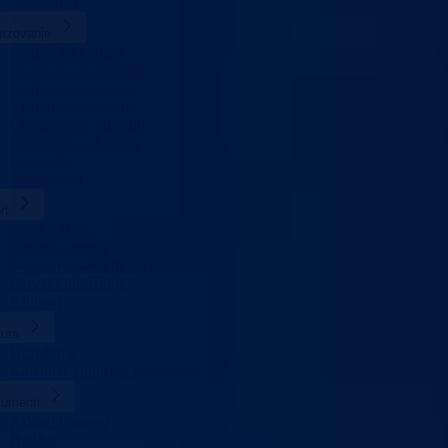
Uposlenici
azovanje
Predškolski odgoj
Osnovno obrazovanje
Srednje obrazovanje
Visoko obrazovanje
Obrazovanje odraslih
Sigurnost saobraćaja
Stipendije
Takmičenja
rt
Sport u BPK
Zakoni i propisi
Registar sportskih udruženja
Savezi i udruženja
Klubovi
tura
Udruženja
Kalendar kulturnih dešavanja
umenti
Zakoni i propisi
Budžet