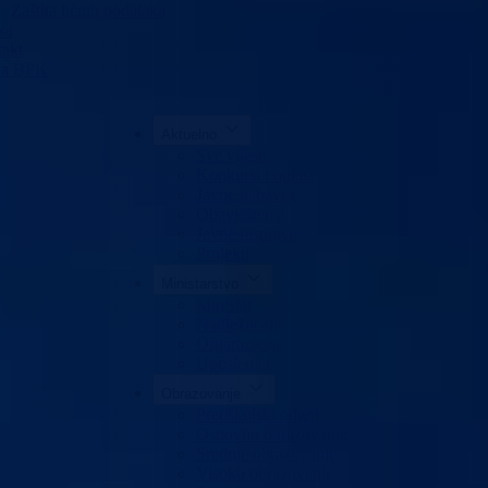
Zaštita ličnih podataka
ka
akt
da BPK
Aktuelno
Sve vijesti
Konkursi i oglasi
Javne nabavke
Obavještenja
Javne rasprave
Projekti
Ministarstvo
Ministar
Nadležnosti
Organizacija
Uposlenici
Obrazovanje
Predškolski odgoj
Osnovno obrazovanje
Srednje obrazovanje
Visoko obrazovanje