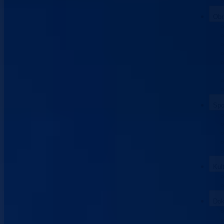
Obr
Spo
Kul
Dok