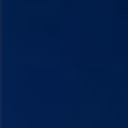
Nau
Kont
Vla