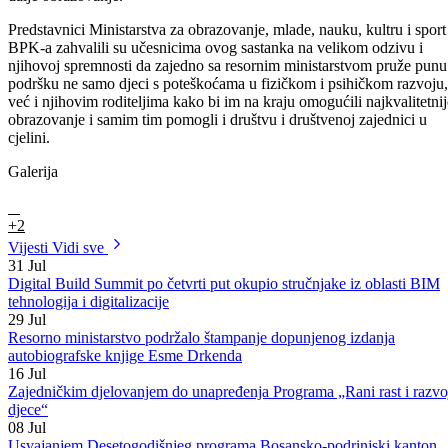
-Zdravstvene ustanove trebaju više pažnje posvetiti pedijatrijskim
pregledima kod sistematskih pregleda.
-Osigurati obuku asistenata koja će biti ciljano usmjerena.
-Istražiti mogućnost osnivanja dnevnog centra, ( sada postoji
„Resursna soba“ kroz čije programe trenutno prolazi 19 djece).
-Osnažiti i educirati roditelje te inicirati osnivanje udruženja roditelja
djece s poteškoćama u razvoju.
-Inicirati saradnju s nevladinim sektorom i međunarodnim
organizacijama.