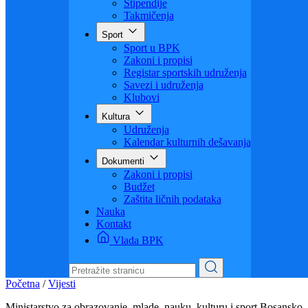
Visoko obrazovanje
Obrazovanje odraslih
Sigurnost saobraćaja
Stipendije
Takmičenja
Sport
Sport u BPK
Zakoni i propisi
Registar sportskih udruženja
Savezi i udruženja
Klubovi
Kultura
Udruženja
Kalendar kulturnih dešavanja
Dokumenti
Zakoni i propisi
Budžet
Zaštita ličnih podataka
Nauka
Kontakt
Vlada BPK