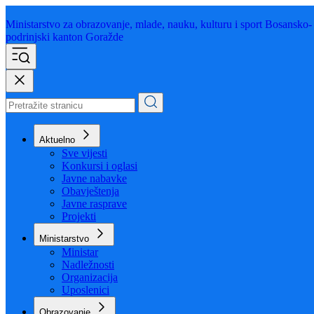
Ministarstvo za obrazovanje,
mlade, nauku, kulturu i sport
Bosansko-
podrinjski kanton Goražde
Aktuelno
Sve vijesti
Konkursi i oglasi
Javne nabavke
Obavještenja
Javne rasprave
Projekti
Ministarstvo
Ministar
Nadležnosti