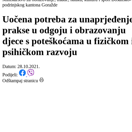
Početna
/
Vijesti
Ministarstvo za obrazovanje, mlade, nauku, kulturu i sport Bosansko-
podrinjskog kantona Goražde
Uočena potreba za unaprjeđenj
prakse u odgoju i obrazovanju
djece s poteškoćama u fizičkom 
psihičkom razvoju
Datum: 28.10.2021.
Podijeli:
Odštampaj stranicu