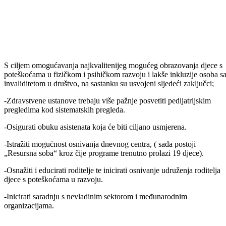
Ministarstvo za obrazovanje, mlade, nauku, kulturu i sport Bosansko-
podrinjskog kantona Goražde kroz redovne aktivnosti u odgojno-
obrazovnom procesu uočilo je potrebu za unaprjeđenje prakse u
odgoju i obrazovanju djece s poteškoćama u fizičkom i psihičkom
razvoju. Iz ovog ministarstva smatraju da ovo pitanje zahtijeva
multisektorski pristup, prevenstveno sektora obrazovanja te
zdravstvene i socijalne zaštite.
Zbog toga je juče, na inicijativu ministrice za obrazovanje, mlade,
nauku, kulturu i sport Bosansko-podrinjskog kantona Goražde Biljan
Begović, održan prvi radni sastanak svih relevantnih institucija i
ustanova koji su uključeni u odgoj i obrazovanje djece s poteškoćama
u fizičkom i psihičkom razvoju.
Sastanku su prisustvovali predstavnici Ministarstva za socijalnu
politiku, zdravstvo, raseljena lica i izbjeglice BPK-a Goražde, direktor
svih osnovnih i srednjih škola s područja našeg grada, predstavnici J
za Predškolski odgoj i obrazovanje Goražde, Centar za socijalni rad
BPK-a Goražde, OŠ „ Fahrudin Fahro Baščelija“ Goražde ( u kojoj
djeluje Odjeljenje za obrazovanje učenika s poteškoćama u fizičkom i
psihičkom razvoju), Pedagoškog zavoda BPK-a Goražde i Doma
zdravlja Goražde.