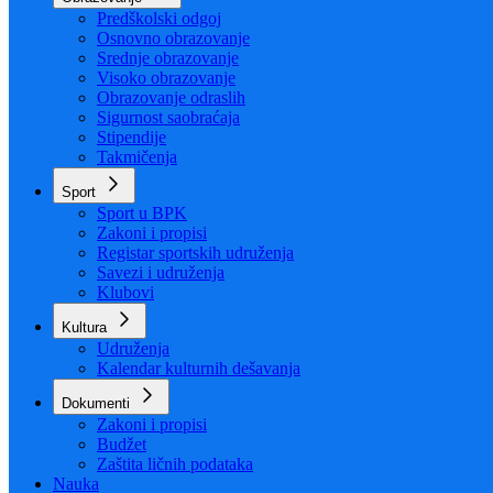
Organizacija
Uposlenici
Obrazovanje
Predškolski odgoj
Osnovno obrazovanje
Srednje obrazovanje
Visoko obrazovanje
Obrazovanje odraslih
Sigurnost saobraćaja
Stipendije
Takmičenja
Sport
Sport u BPK
Zakoni i propisi
Registar sportskih udruženja
Savezi i udruženja
Klubovi
Kultura
Udruženja
Kalendar kulturnih dešavanja
Dokumenti
Zakoni i propisi