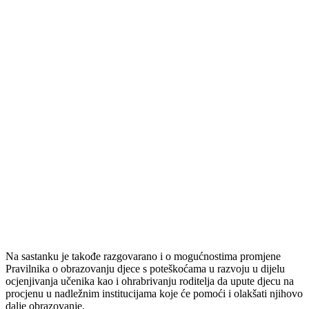
S ciljem omogućavanja najkvalitenijeg mogućeg obrazovanja djece s
poteškoćama u fizičkom i psihičkom razvoju i lakše inkluzije osoba s
invaliditetom u društvo, na sastanku su usvojeni sljedeći zaključci;