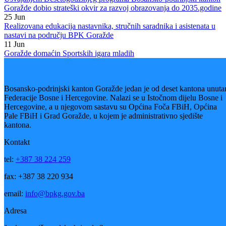
Na sastanku je takođe razgovarano i o mogućnostima promjene
Pravilnika o obrazovanju djece s poteškoćama u razvoju u dijelu
ocjenjivanja učenika kao i ohrabrivanju roditelja da upute djecu na
procjenu u nadležnim institucijama koje će pomoći i olakšati njihovo
dalje obrazovanje.
Predstavnici Ministarstva za obrazovanje, mlade, nauku, kultru i sport
BPK-a zahvalili su učesnicima ovog sastanka na velikom odzivu i
njihovoj spremnosti da zajedno sa resornim ministarstvom pruže punu
podršku ne samo djeci s poteškoćama u fizičkom i psihičkom razvoju,
već i njihovim roditeljima kako bi im na kraju omogućili najkvalitetnij
obrazovanje i samim tim pomogli i društvu i društvenoj zajednici u
cjelini.
Galerija