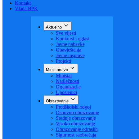
Budžet
Zaštita ličnih podataka
Nauka
Kontakt
Vlada BPK
Aktuelno
Sve vijesti
Konkursi i oglasi
Javne nabavke
Obavještenja
Javne rasprave
Projekti
Ministarstvo
Ministar
Nadležnosti
Organizacija
Uposlenici
Obrazovanje
Predškolski odgoj
Osnovno obrazovanje
Srednje obrazovanje