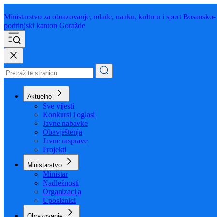
Ministarstvo za obrazovanje,
mlade, nauku, kulturu i sport
Bosansko-
podrinjski kanton Goražde
Aktuelno
Sve vijesti
Konkursi i oglasi
Javne nabavke
Obavještenja
Javne rasprave
Projekti
Ministarstvo
Ministar
Nadležnosti
Organizacija
Uposlenici
Obrazovanje