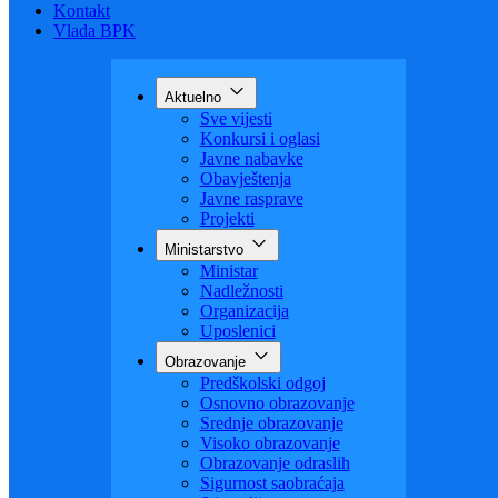
Kontakt
Vlada BPK
Aktuelno
Sve vijesti
Konkursi i oglasi
Javne nabavke
Obavještenja
Javne rasprave
Projekti
Ministarstvo
Ministar
Nadležnosti
Organizacija
Uposlenici
Obrazovanje
Predškolski odgoj
Osnovno obrazovanje
Srednje obrazovanje
Visoko obrazovanje
Obrazovanje odraslih
Sigurnost saobraćaja