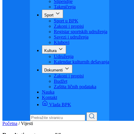
Stipendije
Takmičenja
Sport
Sport u BPK
Zakoni i propisi
Registar sportskih udruženja
Savezi i udruženja
Klubovi
Kultura
Udruženja
Kalendar kulturnih dešavanja
Dokumenti
Zakoni i propisi
Budžet
Zaštita ličnih podataka
Nauka
Kontakt
Vlada BPK
Početna
/
Vijesti