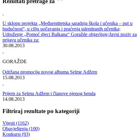
Rezultati pretrage za ""
U sklopu projekta „Međuentitetska saradnja škola i učenika – put u
budućnost“, u cilju uočavanja i praćenja talentiranih učenika;
Udruženje „Pomoć djeci Balkana“ Goražde objavljuje;Javni poziv za
prijavu učenika za:
30.08.2013
GORAŽDE
Održana promocija novog albuma Selme Adžem
15.08.2013
Prijem za Selmu Adžem i članove njenog benda
14.08.2013
Filtriraj rezultate po kategoriji
Vijesti (1162)
Obavještenja (100)
Konkursi (93)