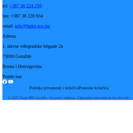
tel:
+387 38 224 259
fax: +387 38 220 934
email:
info@bpkg.gov.ba
Adresa
1. slavne višegradske brigade 2a
73000 Goražde
Bosna i Hercegovina
Pratite nas
Politika privatnosti i kolačića
Postavke kolačića
© 2025 Vlada BPK Goražde. Sva prava zadržana. Zabranjena reprodukcija bez dozvole.