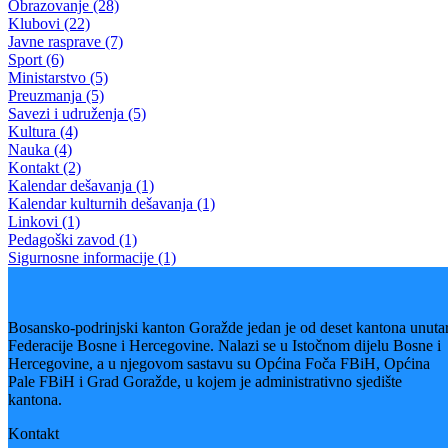
Obrazovanje (28)
Klubovi (22)
Javne rasprave (7)
Sport (6)
Ministarstvo (5)
Preuzmanja (5)
Savezi i udruženja (5)
Kultura (4)
Nauka (4)
Kontakt (2)
Kalendar dešavanja (1)
Kalendar kulturnih dešavanja (1)
Linkovi (1)
Pedagoški zavod (1)
Sigurnosne informacije (1)
Bosansko-podrinjski kanton Goražde jedan je od deset kantona unuta
Federacije Bosne i Hercegovine. Nalazi se u Istočnom dijelu Bosne i
Hercegovine, a u njegovom sastavu su Općina Foča FBiH, Općina
Pale FBiH i Grad Goražde, u kojem je administrativno sjedište
kantona.
Kontakt