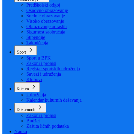
Predškolski odgoj
Osnovno obrazovanje
Srednje obrazovanje
Visoko obrazovanje
Obrazovanje odraslih
Sigurnost saobraćaja
Stipendije
Takmičenja
Sport
Sport u BPK
Zakoni i propisi
Registar sportskih udruženja
Savezi i udruženja
Klubovi
Kultura
Udruženja
Kalendar kulturnih dešavanja
Dokumenti
Zakoni i propisi
Budžet
Zaštita ličnih podataka
Nauka