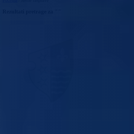
Početna
/
Javne rasprave
Rezultati pretrage za ""