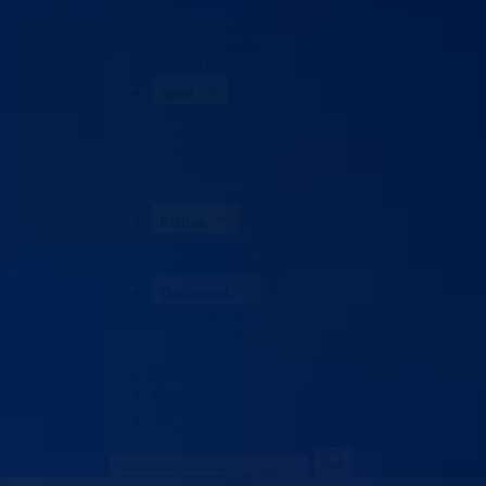
Obrazovanje odraslih
Sigurnost saobraćaja
Stipendije
Takmičenja
Sport
Sport u BPK
Zakoni i propisi
Registar sportskih udruženja
Savezi i udruženja
Klubovi
Kultura
Udruženja
Kalendar kulturnih dešavanja
Dokumenti
Zakoni i propisi
Budžet
Zaštita ličnih podataka
Nauka
Kontakt
Vlada BPK