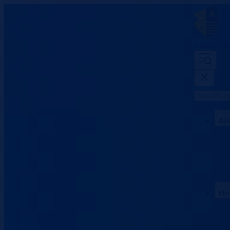
Ministarst
Akt
Min