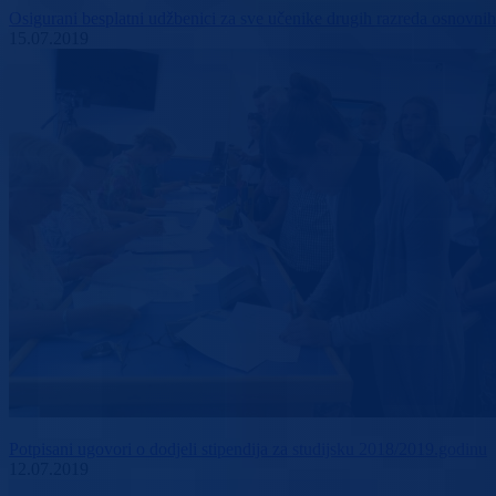
Osigurani besplatni udžbenici za sve učenike drugih razreda osnovnih š
15.07.2019
Potpisani ugovori o dodjeli stipendija za studijsku 2018/2019.godinu
12.07.2019