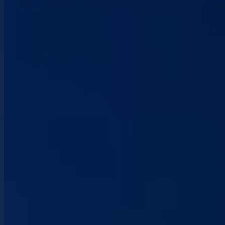
Nau
Kont
Vla