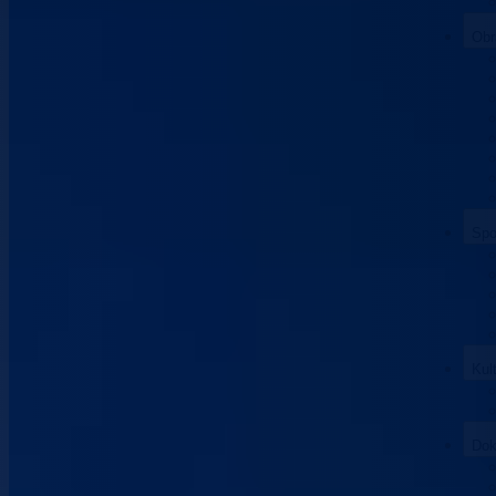
Obr
Spo
Kul
Dok