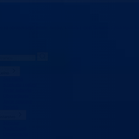
vo za obrazovanje,
mlade, nauku, kulturu i sport
Bosansko-podrinjski k
uelno
Sve vijesti
Konkursi i oglasi
Javne nabavke
Obavještenja
Javne rasprave
Projekti
istarstvo
Ministar
Nadležnosti
Organizacija