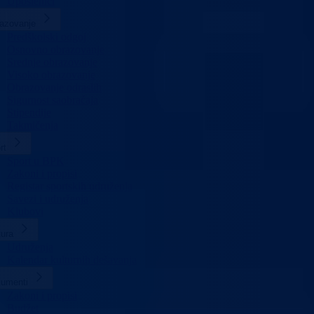
Uposlenici
azovanje
Predškolski odgoj
Osnovno obrazovanje
Srednje obrazovanje
Visoko obrazovanje
Obrazovanje odraslih
Sigurnost saobraćaja
Stipendije
Takmičenja
rt
Sport u BPK
Zakoni i propisi
Registar sportskih udruženja
Savezi i udruženja
Klubovi
tura
Udruženja
Kalendar kulturnih dešavanja
umenti
Zakoni i propisi
Budžet