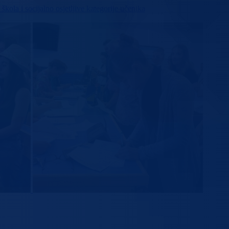
kola i socijalno osjetljive kategorije učenika