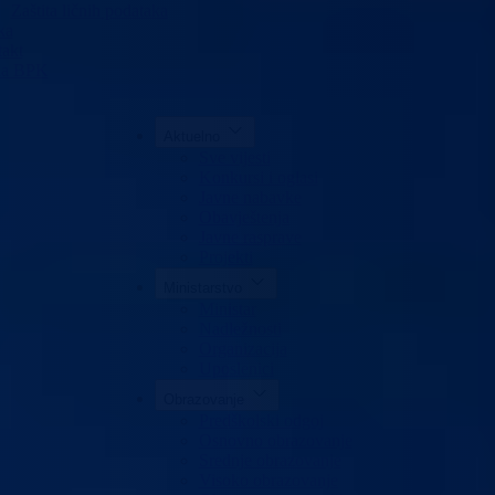
Zaštita ličnih podataka
ka
akt
da BPK
Aktuelno
Sve vijesti
Konkursi i oglasi
Javne nabavke
Obavještenja
Javne rasprave
Projekti
Ministarstvo
Ministar
Nadležnosti
Organizacija
Uposlenici
Obrazovanje
Predškolski odgoj
Osnovno obrazovanje
Srednje obrazovanje
Visoko obrazovanje