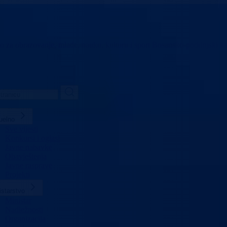
vo za obrazovanje,
mlade, nauku, kulturu i sport
Bosansko-podrinjski k
uelno
Sve vijesti
Konkursi i oglasi
Javne nabavke
Obavještenja
Javne rasprave
Projekti
istarstvo
Ministar
Nadležnosti
Organizacija