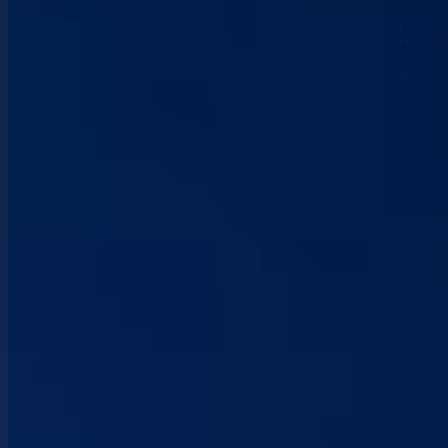
Nau
Kont
Vla