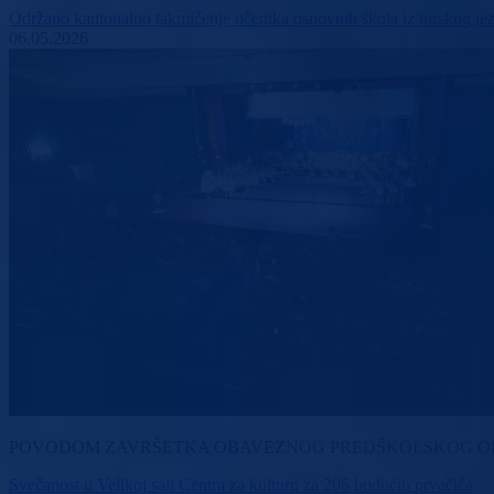
Održano kantonalno takmičenje učenika osnovnih škola iz turskog je
06.05.2026
POVODOM ZAVRŠETKA OBAVEZNOG PREDŠKOLSKOG OD
Svečanost u Velikoj sali Centra za kulturu za 206 budućih prvačića