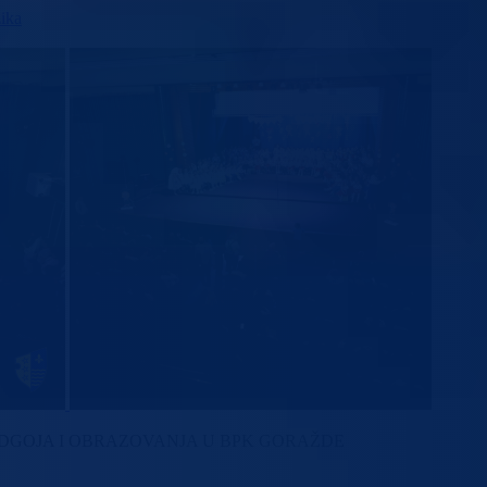
zika
GOJA I OBRAZOVANJA U BPK GORAŽDE