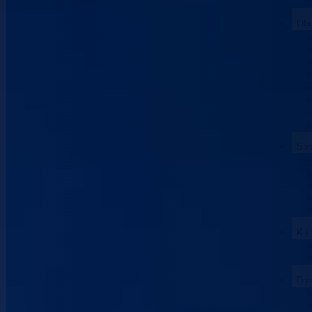
Obr
Spo
Kul
Dok