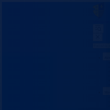
Ministarst
Akt
Min