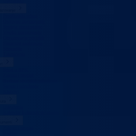
Uposlenici
azovanje
Predškolski odgoj
Osnovno obrazovanje
Srednje obrazovanje
Visoko obrazovanje
Obrazovanje odraslih
Sigurnost saobraćaja
Stipendije
Takmičenja
rt
Sport u BPK
Zakoni i propisi
Registar sportskih udruženja
Savezi i udruženja
Klubovi
tura
Udruženja
Kalendar kulturnih dešavanja
umenti
Zakoni i propisi
Budžet