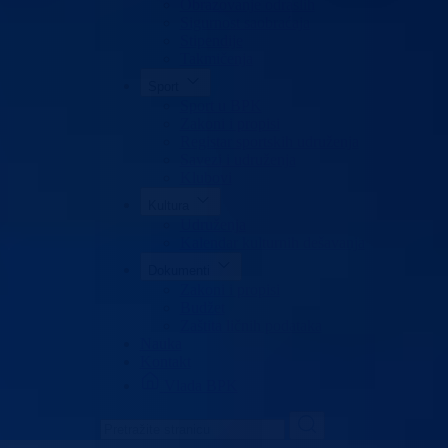
Obrazovanje odraslih
Sigurnost saobraćaja
Stipendije
Takmičenja
Sport
Sport u BPK
Zakoni i propisi
Registar sportskih udruženja
Savezi i udruženja
Klubovi
Kultura
Udruženja
Kalendar kulturnih dešavanja
Dokumenti
Zakoni i propisi
Budžet
Zaštita ličnih podataka
Nauka
Kontakt
Vlada BPK