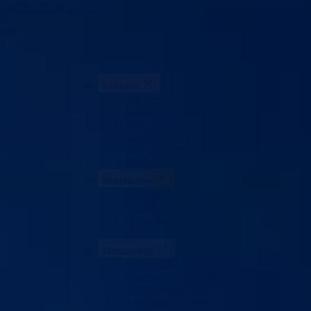
Zaštita ličnih podataka
ka
akt
da BPK
Aktuelno
Sve vijesti
Konkursi i oglasi
Javne nabavke
Obavještenja
Javne rasprave
Projekti
Ministarstvo
Ministar
Nadležnosti
Organizacija
Uposlenici
Obrazovanje
Predškolski odgoj
Osnovno obrazovanje
Srednje obrazovanje
Visoko obrazovanje