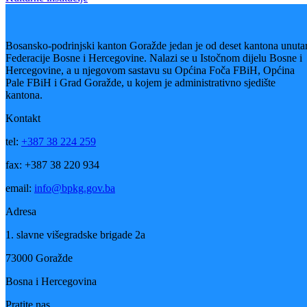
Kulturni događaji
11
Feb
Kulturne institucije