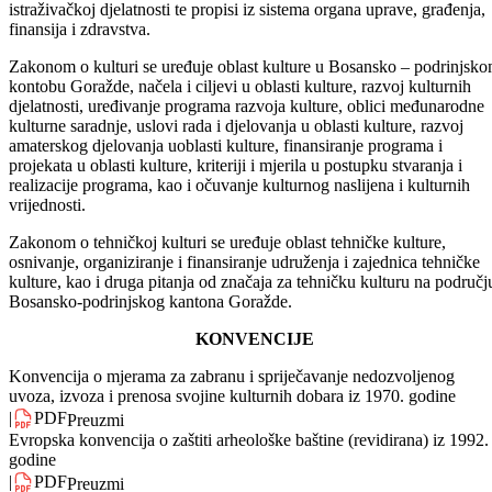
marta 2005. godine. Na djelatnost tehničke kulture na odgovarajući
način primjenjuju se i drugi zakoni, posebno oni koji uređuju pitanja
udruženja, djelatnosti obrazovanja, djelatnosti sporta, naučno –
istraživačkoj djelatnosti te propisi iz sistema organa uprave, građenja,
finansija i zdravstva.
Zakonom o kulturi se uređuje oblast kulture u Bosansko – podrinjsk
kontobu Goražde, načela i ciljevi u oblasti kulture, razvoj kulturnih
djelatnosti, uređivanje programa razvoja kulture, oblici međunarodne
kulturne saradnje, uslovi rada i djelovanja u oblasti kulture, razvoj
amaterskog djelovanja uoblasti kulture, finansiranje programa i
projekata u oblasti kulture, kriteriji i mjerila u postupku stvaranja i
realizacije programa, kao i očuvanje kulturnog naslijena i kulturnih
vrijednosti.
Zakonom o tehničkoj kulturi se uređuje oblast tehničke kulture,
osnivanje, organiziranje i finansiranje udruženja i zajednica tehničke
kulture, kao i druga pitanja od značaja za tehničku kulturu na područj
Bosansko-podrinjskog kantona Goražde.
KONVENCIJE
Konvencija o mjerama za zabranu i spriječavanje nedozvoljenog
uvoza, izvoza i prenosa svojine kulturnih dobara iz 1970. godine
|
PDF
Preuzmi