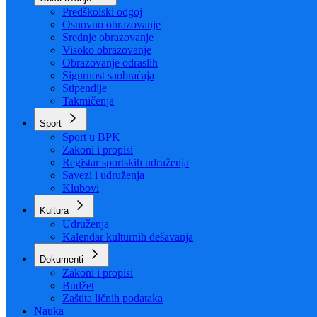
Organizacija
Uposlenici
Obrazovanje
Predškolski odgoj
Osnovno obrazovanje
Srednje obrazovanje
Visoko obrazovanje
Obrazovanje odraslih
Sigurnost saobraćaja
Stipendije
Takmičenja
Sport
Sport u BPK
Zakoni i propisi
Registar sportskih udruženja
Savezi i udruženja
Klubovi
Kultura
Udruženja
Kalendar kulturnih dešavanja
Dokumenti
Zakoni i propisi