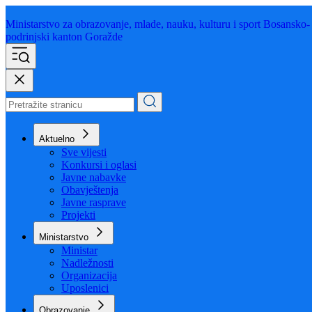
Ministarstvo za obrazovanje,
mlade, nauku, kulturu i sport
Bosansko-
podrinjski kanton Goražde
Aktuelno
Sve vijesti
Konkursi i oglasi
Javne nabavke
Obavještenja
Javne rasprave
Projekti
Ministarstvo
Ministar
Nadležnosti