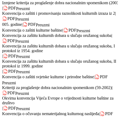
Evropska konvencija o zaštiti arheološke baštine (revidirana) iz 1992.
godine
|
PDF
Preuzmi
Izmjene kriterija za proglašenje dobra nacionalnim spomenikom (200
|
PDF
Preuzmi
Konvencija o zaštiti i promovisanju raznolikosti kulturnih izraza iz 2
|
PDF
Preuzmi
0
05. godine
|
PDF
Preuzmi
Konvencija o zaštiti kulturne baštine
|
PDF
Preuzmi
Konvencija za zaštitu kulturnih dobara u slučaju oružanog sukoba
|
PDF
Preuzmi
Konvencija za zaštitu kulturnih dobara u slučaju oružanog sukoba, I
protokol iz 1954. godine
|
PDF
Preuzmi
Konvencija za zaštitu kulturnih dobara u slučaju oružanog sukoba, II
protokol iz 1999. godine
|
PDF
Preuzmi
Konvencija o zaštiti svjetske kulturne i prirodne baštine
|
PDF
Preuzmi
Kriteriji za proglašenje dobra nacionalnim spomenikom (59-2002)
|
PDF
Preuzmi
Okvirna konvencija Vijeća Evrope o vrijednosti kulturne baštine za
društvo