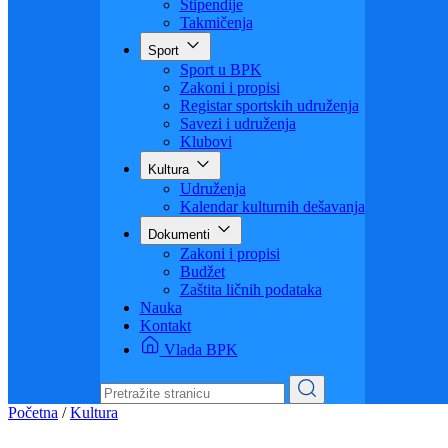
Visoko obrazovanje
Obrazovanje odraslih
Sigurnost saobraćaja
Stipendije
Takmičenja
Sport
Sport u BPK
Zakoni i propisi
Registar sportskih udruženja
Savezi i udruženja
Klubovi
Kultura
Udruženja
Kalendar kulturnih dešavanja
Dokumenti
Zakoni i propisi
Budžet
Zaštita ličnih podataka
Nauka
Kontakt
Vlada BPK