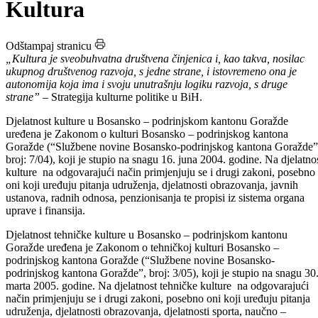
Početna
/
Kultura
Kultura
Odštampaj stranicu
„Kultura je sveobuhvatna društvena činjenica i, kao takva, nosilac
ukupnog društvenog razvoja, s jedne strane, i istovremeno ona je
autonomija koja ima i svoju unutrašnju logiku razvoja, s druge
strane”
– Strategija kulturne politike u BiH.
Djelatnost kulture u Bosansko – podrinjskom kantonu Goražde
uređena je Zakonom o kulturi Bosansko – podrinjskog kantona
Goražde (“Službene novine Bosansko-podrinjskog kantona Goražde”
broj: 7/04), koji je stupio na snagu 16. juna 2004. godine. Na djelatno
kulture na odgovarajući način primjenjuju se i drugi zakoni, posebno
oni koji uređuju pitanja udruženja, djelatnosti obrazovanja, javnih
ustanova, radnih odnosa, penzionisanja te propisi iz sistema organa
uprave i finansija.
Djelatnost tehničke kulture u Bosansko – podrinjskom kantonu
Goražde uređena je Zakonom o tehničkoj kulturi Bosansko –
podrinjskog kantona Goražde (“Službene novine Bosansko-
podrinjskog kantona Goražde”, broj: 3/05), koji je stupio na snagu 30