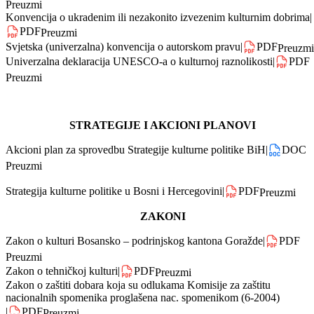
|
PDF
Preuzmi
Konvencija o očuvanju nematerijalnog kulturnog naslijeđa
|
PDF
Preuzmi
Konvencija o ukradenim ili nezakonito izvezenim kulturnim dobrima
|
PDF
Preuzmi
Svjetska (univerzalna) konvencija o autorskom pravu
|
PDF
Preuzmi
Univerzalna deklaracija UNESCO-a o kulturnoj raznolikosti
|
PDF
Preuzmi
STRATEGIJE I AKCIONI PLANOVI
Akcioni plan za sprovedbu Strategije kulturne politike BiH
|
DOC
Preuzmi
Strategija kulturne politike u Bosni i Hercegovini
|
PDF
Preuzmi
ZAKONI
Zakon o kulturi Bosansko – podrinjskog kantona Goražde
|
PDF
Preuzmi
Zakon o tehničkoj kulturi
|
PDF
Preuzmi