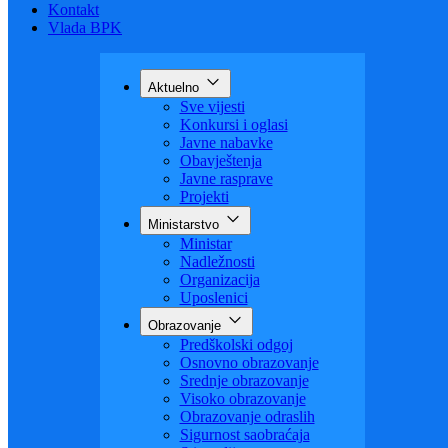
Budžet
Zaštita ličnih podataka
Nauka
Kontakt
Vlada BPK
Aktuelno
Sve vijesti
Konkursi i oglasi
Javne nabavke
Obavještenja
Javne rasprave
Projekti
Ministarstvo
Ministar
Nadležnosti
Organizacija
Uposlenici
Obrazovanje
Predškolski odgoj
Osnovno obrazovanje
Srednje obrazovanje