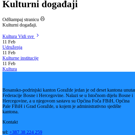
Početna
/
Kultura
Kulturni događaji
Odštampaj stranicu
Kulturni događaji.
Kultura
Vidi sve
11
Feb
Udruženja
11
Feb
Kulturne institucije
11
Feb
Kultura