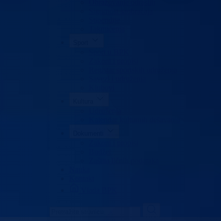
Obrazovanje odraslih
Sigurnost saobraćaja
Stipendije
Takmičenja
Sport
Sport u BPK
Zakoni i propisi
Registar sportskih udruženja
Savezi i udruženja
Klubovi
Kultura
Udruženja
Kalendar kulturnih dešavanja
Dokumenti
Zakoni i propisi
Budžet
Zaštita ličnih podataka
Nauka
Kontakt
Vlada BPK