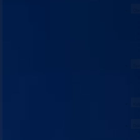
Obr
Spo
Kul
Dok