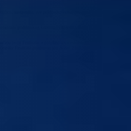
jčice, nastavnike, sve poklonike razumijevanja i tolerancije među
sansko- podrinjskog kantona i isto toliko škola iz susjednih opština iz
ačaju ovog Festivala, a posebno o vrijednostima predstavljanja kultura
česnike Festivala pozdravio je i Sanid Zirak, pomoćnik načelnika