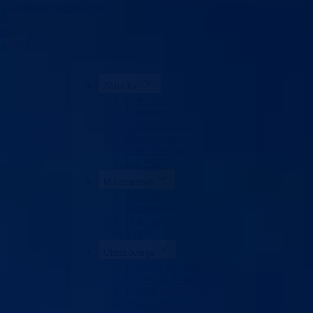
Zaštita ličnih podataka
ka
akt
da BPK
Aktuelno
Sve vijesti
Konkursi i oglasi
Javne nabavke
Obavještenja
Javne rasprave
Projekti
Ministarstvo
Ministar
Nadležnosti
Organizacija
Uposlenici
Obrazovanje
Predškolski odgoj
Osnovno obrazovanje
Srednje obrazovanje
Visoko obrazovanje