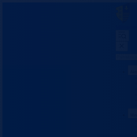
Ministarst
Akt
Min