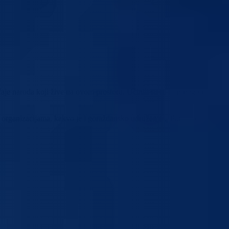
čaje naroda koji žive na ovom prostoru. Učinili su to sa mnogo radosti i
m organizacijama, kakvo je i goraždansko udruženje „ Pomoć djeci