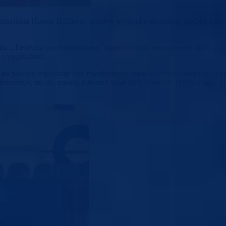
zijasta Husein Halilović, ponovo je obradovalo brojne dječake i djevo
„ Festivala interkulturalizma“ susreli učenici pet osnovnih škola iz Bo
 i vaspitačima.
 da ponovo organizuje ovu manifestaciju izrekao Husein Halilović, o zn
 obrazovanje, mlade, nauku, kulturu i sport BPK Goražde Damir Žuga. U