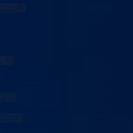
Uposlenici
azovanje
Predškolski odgoj
Osnovno obrazovanje
Srednje obrazovanje
Visoko obrazovanje
Obrazovanje odraslih
Sigurnost saobraćaja
Stipendije
Takmičenja
rt
Sport u BPK
Zakoni i propisi
Registar sportskih udruženja
Savezi i udruženja
Klubovi
tura
Udruženja
Kalendar kulturnih dešavanja
umenti
Zakoni i propisi
Budžet