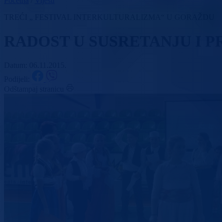
Početna
/
Vijesti
TREĆI „ FESTIVAL INTERKULTURALIZMA“ U GORAŽDU
RADOST U SUSRETANJU I 
Datum: 06.11.2015.
Podijeli:
Odštampaj stranicu