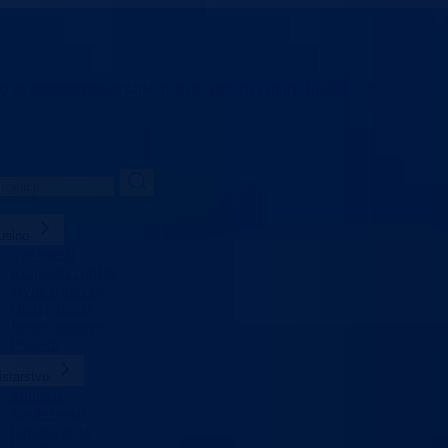
vo za obrazovanje,
mlade, nauku, kulturu i sport
Bosansko-podrinjski k
uelno
Sve vijesti
Konkursi i oglasi
Javne nabavke
Obavještenja
Javne rasprave
Projekti
istarstvo
Ministar
Nadležnosti
Organizacija