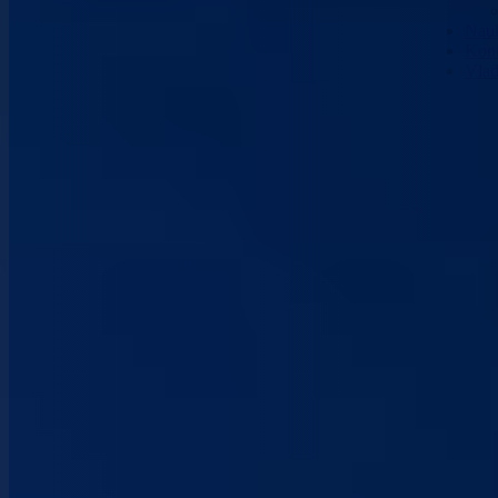
Nau
Kont
Vla