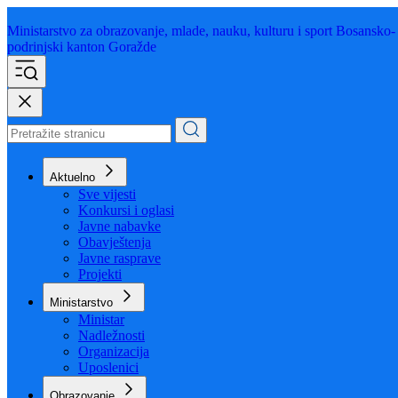
Ministarstvo za obrazovanje,
mlade, nauku, kulturu i sport
Bosansko-
podrinjski kanton Goražde
Aktuelno
Sve vijesti
Konkursi i oglasi
Javne nabavke
Obavještenja
Javne rasprave
Projekti
Ministarstvo
Ministar
Nadležnosti