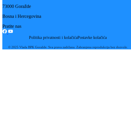
autobiografske knjige Esme Drkenda
16
Jul
Zajedničkim djelovanjem do unapređenja Programa „Rani rast i razvo
djece“
08
Jul
Usvajanjem Desetogodišnjeg programa Bosansko-podrinjski kanton
Goražde dobio strateški okvir za razvoj obrazovanja do 2035.godine
25
Jun
Realizovana edukacija nastavnika, stručnih saradnika i asistenata u
nastavi na području BPK Goražde
11
Jun
Goražde domaćin Sportskih igara mladih