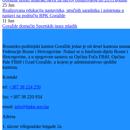
Prema riječima ministra, resorno Ministarstvo će za narednu sjednicu
Vlade Bosansko-podrinjskog kantona Goražde pripremiti i Odluku o
raspisivanju konkursa za tri škole sa područja Bosansko-podrinjskog
kantona Goražde.
„Želim da naglasim da su školski odbori dostavili svoje potrebe za
narednu školsku godinu i mi ćemo pripremiti za narednu sjednicu
Vlade Odluku o raspisivanju konkursa za tri škole sa područja našeg
Kantona. Nastojat ćemo da ti konkursi budu raspisani u isto vrijeme,
kako bi svi naši građani koji su zainteresovani i koji ispunjavaju
uslove, mogli adekvatno pratiti i aplicirati na te javne pozive“ – kazao
je on.
Također, istaknuto je da će se prije objavljivanja konkursa, na osnovu
Protokola o međusobnoj saradnji izvršiti analiza, te napraviti plan i
raspored zaposlenika osnovnih i srednjih škola koji ostaju bez dijela
norme.
Vijesti
Vidi sve
31
Jul
Digital Build Summit po četvrti put okupio stručnjake iz oblasti BIM
tehnologija i digitalizacije
29
Jul
Resorno ministarstvo podržalo štampanje dopunjenog izdanja