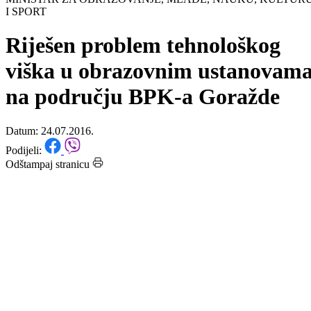
Početna
/
Vijesti
MINISTAR ZA OBRAZOVANJE, MLADE, NAUKU, KULTUR
I SPORT
Riješen problem tehnološkog
viška u obrazovnim ustanovam
na području BPK-a Goražde
Datum: 24.07.2016.
Podijeli:
Odštampaj stranicu