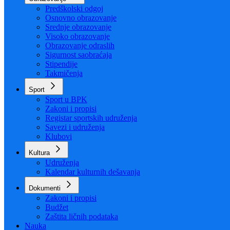
Organizacija
Uposlenici
Obrazovanje
Predškolski odgoj
Osnovno obrazovanje
Srednje obrazovanje
Visoko obrazovanje
Obrazovanje odraslih
Sigurnost saobraćaja
Stipendije
Takmičenja
Sport
Sport u BPK
Zakoni i propisi
Registar sportskih udruženja
Savezi i udruženja
Klubovi
Kultura
Udruženja
Kalendar kulturnih dešavanja
Dokumenti
Zakoni i propisi