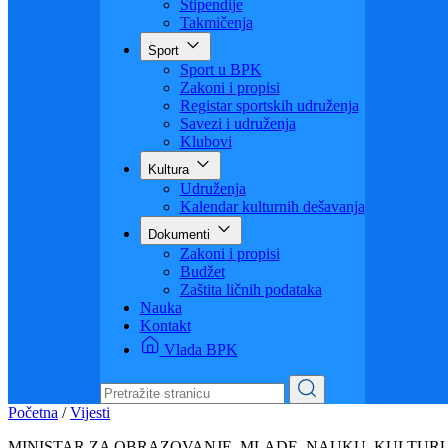
Visoko obrazovanje
Obrazovanje odraslih
Sigurnost saobraćaja
Stipendije
Takmičenja
Sport
Sport u BPK
Zakoni i propisi
Registar sportskih udruženja
Savezi i udruženja
Klubovi
Kultura
Udruženja
Kalendar kulturnih dešavanja
Dokumenti
Zakoni i propisi
Budžet
Zaštita ličnih podataka
Nauka
Kontakt
Vlada BPK