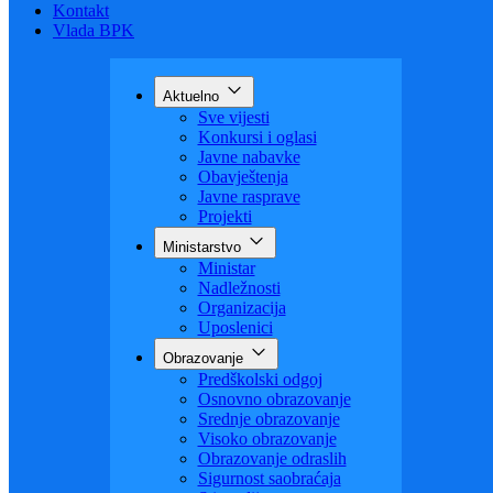
Budžet
Zaštita ličnih podataka
Nauka
Kontakt
Vlada BPK
Aktuelno
Sve vijesti
Konkursi i oglasi
Javne nabavke
Obavještenja
Javne rasprave
Projekti
Ministarstvo
Ministar
Nadležnosti
Organizacija
Uposlenici
Obrazovanje
Predškolski odgoj
Osnovno obrazovanje
Srednje obrazovanje