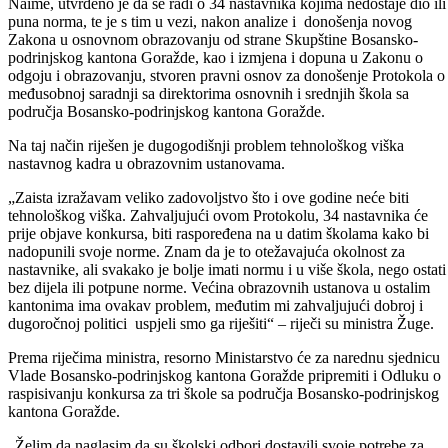
Na jučerašnjem presu ministar za obrazovanje, mlade, nauku, kulturu 
sport Bosansko-podrinjskog kantona Goražde Damir Žuga govorio je
o dugogodišnjem problemu tehnološkog viška nastavnog kadra u
obrazovnim ustanovama na području Bosansko-podrinjskog kantona