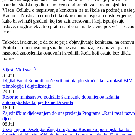
Goražde, kao i o načinu na koji je on riješen.
Kako ističe ministar, u proteklom periodu, u saradnji sa rukovodiocim
škola, školskim odborima i stručnim saradnicima za osnovno i srednje
obrazovanje, analizirana je postojeća situacija u smislu tehnološkog
viška u školama na području Bosansko-podrinjskog kantona.
Naime, utvrđeno je da se radi o 34 nastavnika kojima nedostaje dio ili
puna norma, te je s tim u vezi, nakon analize i donošenja novog
Zakona u osnovnom obrazovanju od strane Skupštine Bosansko-
podrinjskog kantona Goražde, kao i izmjena i dopuna u Zakonu o
odgoju i obrazovanju, stvoren pravni osnov za donošenje Protokola o
međusobnoj saradnji sa direktorima osnovnih i srednjih škola sa
područja Bosansko-podrinjskog kantona Goražde.
Na taj način riješen je dugogodišnji problem tehnološkog viška
nastavnog kadra u obrazovnim ustanovama.
„Zaista izražavam veliko zadovoljstvo što i ove godine neće biti
tehnološkog viška. Zahvaljujući ovom Protokolu, 34 nastavnika će
prije objave konkursa, biti raspoređena na u datim školama kako bi
nadopunili svoje norme. Znam da je to otežavajuća okolnost za
nastavnike, ali svakako je bolje imati normu i u više škola, nego ostati
bez dijela ili potpune norme. Većina obrazovnih ustanova u ostalim
kantonima ima ovakav problem, međutim mi zahvaljujući dobroj i
dugoročnoj politici uspjeli smo ga riješiti“ – riječi su ministra Žuge.