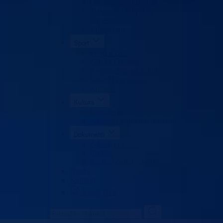
Obrazovanje odraslih
Sigurnost saobraćaja
Stipendije
Takmičenja
Sport
Sport u BPK
Zakoni i propisi
Registar sportskih udruženja
Savezi i udruženja
Klubovi
Kultura
Udruženja
Kalendar kulturnih dešavanja
Dokumenti
Zakoni i propisi
Budžet
Zaštita ličnih podataka
Nauka
Kontakt
Vlada BPK