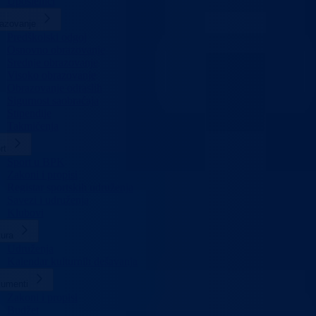
Uposlenici
azovanje
Predškolski odgoj
Osnovno obrazovanje
Srednje obrazovanje
Visoko obrazovanje
Obrazovanje odraslih
Sigurnost saobraćaja
Stipendije
Takmičenja
rt
Sport u BPK
Zakoni i propisi
Registar sportskih udruženja
Savezi i udruženja
Klubovi
tura
Udruženja
Kalendar kulturnih dešavanja
umenti
Zakoni i propisi
Budžet