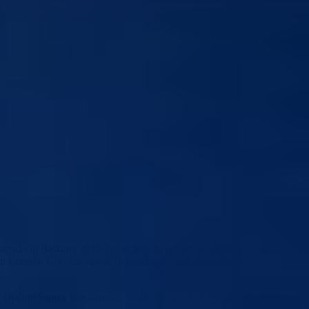
rozapadnog Balkana 2016-2018“ koji Ministarstvo za obrazovanje, mlade
 kantonu Goražde upriličena je dvodnevna studijska posjeta
Općine Sapna, predstavnici škola i općina Kalesija, Sapna, Teočak i