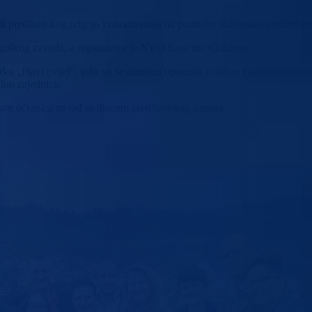
lasti predškolskog odgoja i obrazovanja na području Bosansko-podrinjsk
dagoškog zavoda, a organizator je NVO Save the Children.
rku „Plavi cvijet“, gdje su se detaljno upoznali s radom i aktivnostima 
lnu zajednicu.
am učionica za rad sa djecom predškolskog uzrasta.