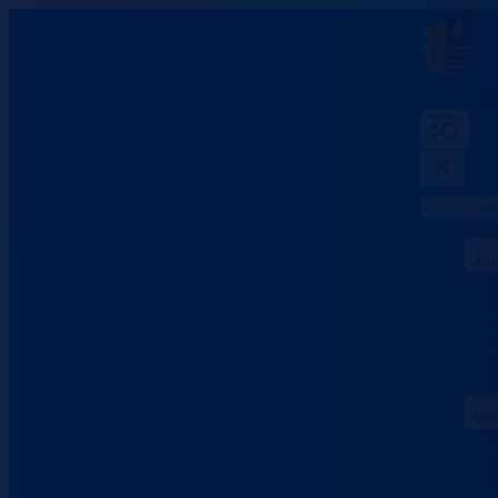
Ministarst
Akt
Min