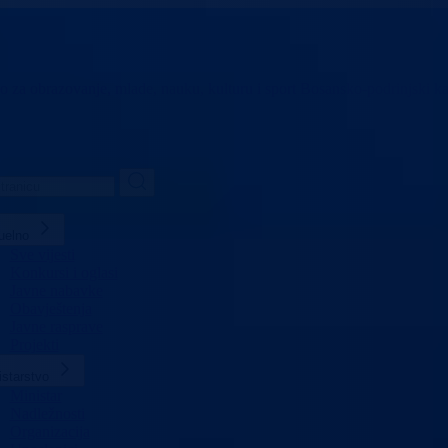
vo za obrazovanje,
mlade, nauku, kulturu i sport
Bosansko-podrinjski k
uelno
Sve vijesti
Konkursi i oglasi
Javne nabavke
Obavještenja
Javne rasprave
Projekti
istarstvo
Ministar
Nadležnosti
Organizacija