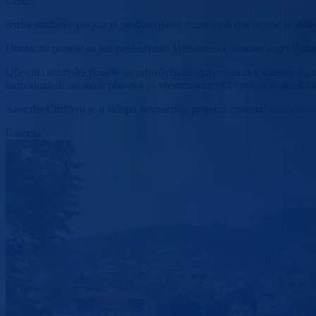
Čelić.
Svrha studijske posjete je predstavljanje primjera dobre prakse u ob
Domaćini posjete su bili predstavnici Ministarstva obrazovanja i Pe
Učesnici studijske posjete su prisustvovali aktivnostima s djecom u pa
individualnih akcionih planova , s vremenskim okvirom za svaku loka
Save the Children je u sklopu navedenog projekta opremio ukupno os
Galerija