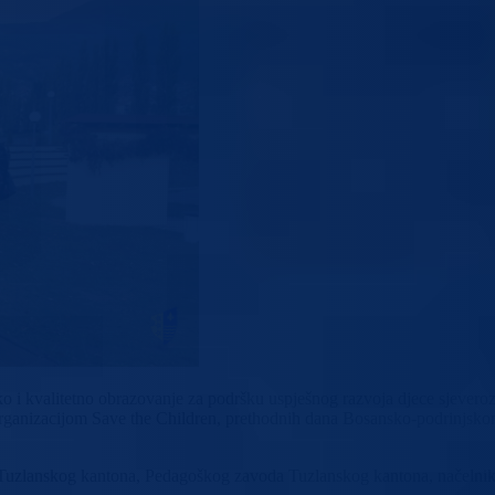
nako i kvalitetno obrazovanje za podršku uspješnog razvoja djece sjeve
rganizacijom Save the Children, prethodnih dana Bosansko-podrinjskom
e Tuzlanskog kantona, Pedagoškog zavoda Tuzlanskog kantona, načelnik 