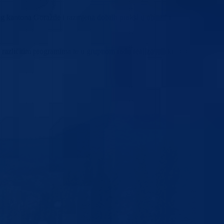
og kantona Goražde i razmjena dobrih praksi u oblasti rada sa djecom.
u različitim programima te u grupnom radu realizovali kreiranje