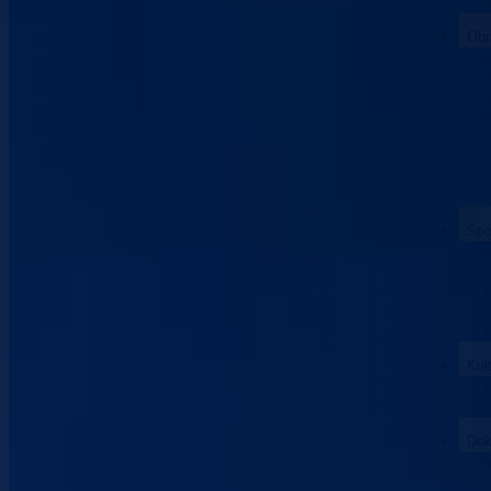
Obr
Spo
Kul
Dok