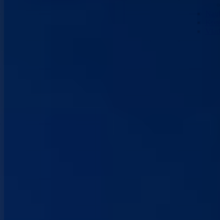
Nau
Kont
Vla