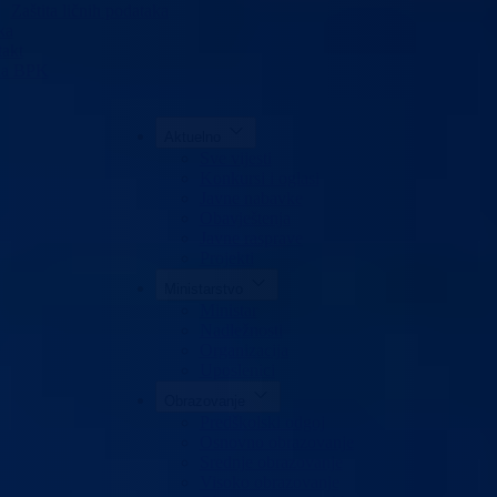
Zaštita ličnih podataka
ka
akt
da BPK
Aktuelno
Sve vijesti
Konkursi i oglasi
Javne nabavke
Obavještenja
Javne rasprave
Projekti
Ministarstvo
Ministar
Nadležnosti
Organizacija
Uposlenici
Obrazovanje
Predškolski odgoj
Osnovno obrazovanje
Srednje obrazovanje
Visoko obrazovanje