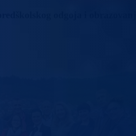
predškolskog odgoja i obrazovan