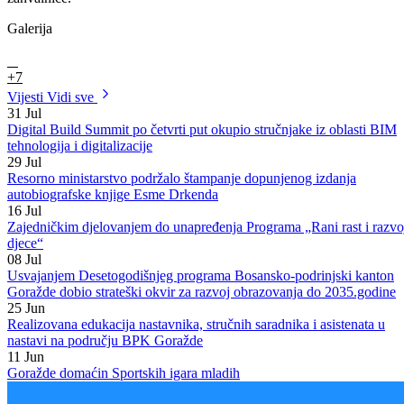
je ovim povodom uputio i resorni ministar Damir Žuga.