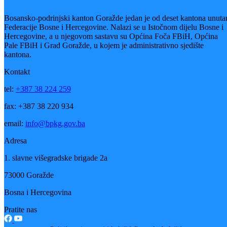
– Ovo je najmanje što smo mogli da uradimo, da prosvjetne radnike,
stručne saradnike i ostalo osoblje danas okupimo na jednom mjestu i
da im zahvalimo na svemu što su uradili, u naše ime i u ime svih
učenika i generacija. Takođe im želimo puno zdravlja i da još dugo,
dugo primaju penziju sa svojim prijateljima i najmilijima, kao i da im
kažemo da mi u obrazovanju nećemo zaboraviti sve ono što su oni
uradili – kazao je ministar Žuga istakao da su svi oni u proteklom
periodu ostavili dubog trag u odgoju i obrazovanju velikog broja
učenika.
On je ujedno izrazio posebnu zahvalnost nastavnicima i profesorima
koji su svoj poziv obavljali i tokom agresije na BiH u periodu 1992-
1995. godina.
Svim penzionisanim radnicima ovom prilikom su uručene posebne
zahvalnice.
Galerija