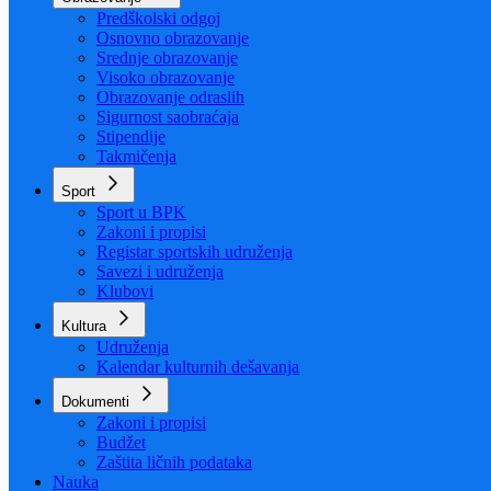
Organizacija
Uposlenici
Obrazovanje
Predškolski odgoj
Osnovno obrazovanje
Srednje obrazovanje
Visoko obrazovanje
Obrazovanje odraslih
Sigurnost saobraćaja
Stipendije
Takmičenja
Sport
Sport u BPK
Zakoni i propisi
Registar sportskih udruženja
Savezi i udruženja
Klubovi
Kultura
Udruženja
Kalendar kulturnih dešavanja
Dokumenti
Zakoni i propisi