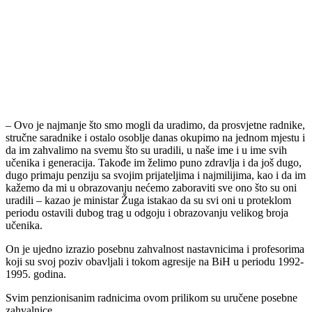
U organizaciji Ministarstva za obrazovanje, mlade, nauku, kulturu i
sport, danas je održan prijem za nastavnike, profesore i druge
uposlenike osnovnih i srednjih škola na području Bosansko-
podrinjskog kantona Goražde, koji su penzionisani početkom ove
godine.
Uz predstavnike resornog ministarstva predvođene ministrom
Damirom Žugom, prijemu je prisustvovao i premijer Bosansko-
podrinjskog kantona Goražde Emir Oković.
Koristeći se prilikom, premijer je, u ime Vlade i u svoje lično ime,
odgojno-obrazovnim radnicima uputio iskrene čestitke, kao i riječi
zahvalnosti na njihovom nesebičnom zalaganju u odgoju i obrazovan
brojnih generacija učenika koje su svoje osnovno i srednje obrazovan
završili u jednoj od osnovnih i srednjih škola na području BPK
Goražde.
Uz veliku zahvalnost prosvjetnim radnicima koji, kako je istaknuto, u
toku svog radnog vijeka u prosjeku održe oko 30.000 časova, čestitke