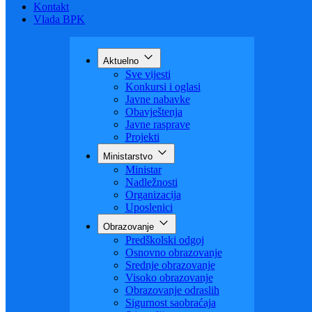
Budžet
Zaštita ličnih podataka
Nauka
Kontakt
Vlada BPK
Aktuelno
Sve vijesti
Konkursi i oglasi
Javne nabavke
Obavještenja
Javne rasprave
Projekti
Ministarstvo
Ministar
Nadležnosti
Organizacija
Uposlenici
Obrazovanje
Predškolski odgoj
Osnovno obrazovanje
Srednje obrazovanje