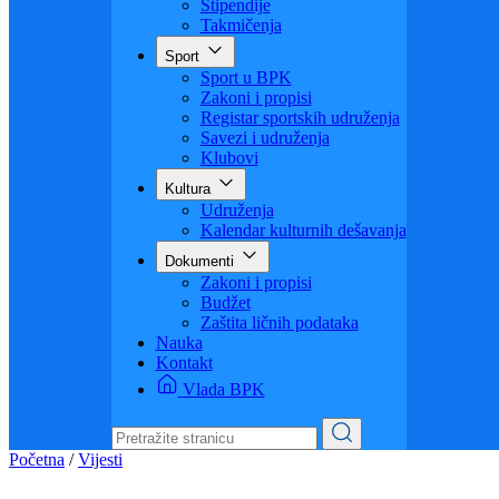
Visoko obrazovanje
Obrazovanje odraslih
Sigurnost saobraćaja
Stipendije
Takmičenja
Sport
Sport u BPK
Zakoni i propisi
Registar sportskih udruženja
Savezi i udruženja
Klubovi
Kultura
Udruženja
Kalendar kulturnih dešavanja
Dokumenti
Zakoni i propisi
Budžet
Zaštita ličnih podataka
Nauka
Kontakt
Vlada BPK