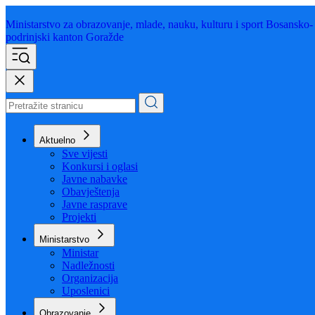
Ministarstvo za obrazovanje,
mlade, nauku, kulturu i sport
Bosansko-
podrinjski kanton Goražde
Aktuelno
Sve vijesti
Konkursi i oglasi
Javne nabavke
Obavještenja
Javne rasprave
Projekti
Ministarstvo
Ministar
Nadležnosti