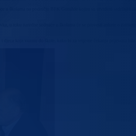
ce u školama na području BPK Goražde kojim su utvrđeni sadržaji i ak
vka, u toku naredne sedmice u školama će se provesti ankete o zainteresov
 i djeca koja vozare do škole, kako bi za vrijeme čekanja prijevoza bi