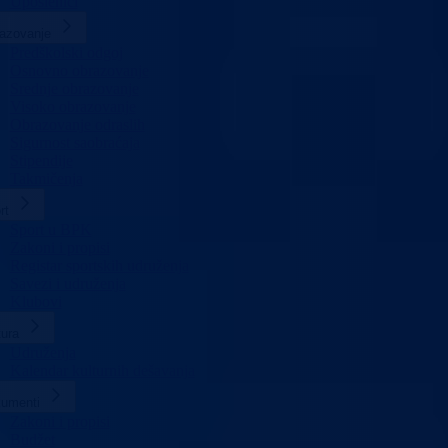
Uposlenici
azovanje
Predškolski odgoj
Osnovno obrazovanje
Srednje obrazovanje
Visoko obrazovanje
Obrazovanje odraslih
Sigurnost saobraćaja
Stipendije
Takmičenja
rt
Sport u BPK
Zakoni i propisi
Registar sportskih udruženja
Savezi i udruženja
Klubovi
tura
Udruženja
Kalendar kulturnih dešavanja
umenti
Zakoni i propisi
Budžet