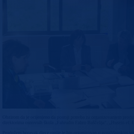
Obzirom da je ocijenjeno da postoji potreba za organizovanjem produ
direktorima osnovnih škola „Fahrudin Fahro Baščelija“, „Husein ef.
Produženi boravak djece ranije je bio organizovan u goraždanskim vrt