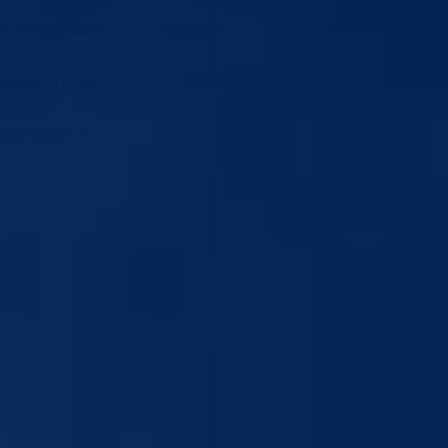
tivnosti produženog boravka, kojim bi bila obuhvaćena djeca uzrasta o
anosti roditelja, što će biti i polazna osnova za daljnje aktivnosti
la pod nadzorom.