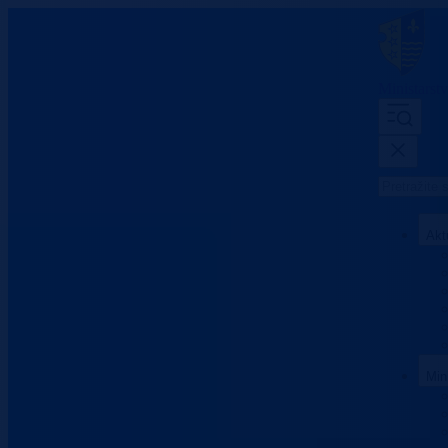
Ministarst
Akt
Min