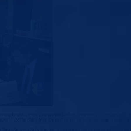
ženog boravka djece u osnovnim školama, ministrica za obrazovanje, na
 Đozo“ i „Mehmdalija Mak Dizdar“ na kojem je razgovarano o mogućnost
ićima „Sunce“ i SOS Kinderdorf, a obzirom da su kapaciteti vrtića popu