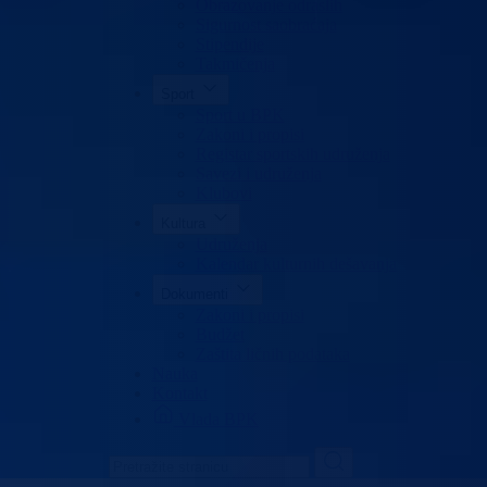
Obrazovanje odraslih
Sigurnost saobraćaja
Stipendije
Takmičenja
Sport
Sport u BPK
Zakoni i propisi
Registar sportskih udruženja
Savezi i udruženja
Klubovi
Kultura
Udruženja
Kalendar kulturnih dešavanja
Dokumenti
Zakoni i propisi
Budžet
Zaštita ličnih podataka
Nauka
Kontakt
Vlada BPK