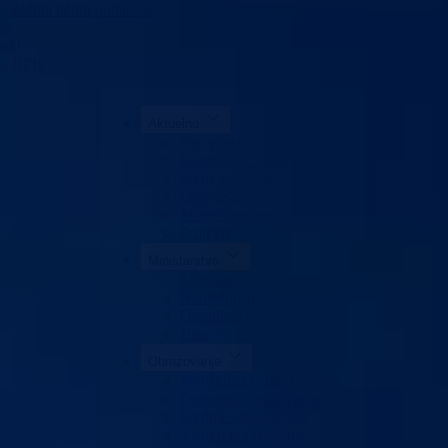
Zaštita ličnih podataka
ka
akt
da BPK
Aktuelno
Sve vijesti
Konkursi i oglasi
Javne nabavke
Obavještenja
Javne rasprave
Projekti
Ministarstvo
Ministar
Nadležnosti
Organizacija
Uposlenici
Obrazovanje
Predškolski odgoj
Osnovno obrazovanje
Srednje obrazovanje
Visoko obrazovanje