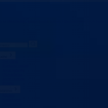
vo za obrazovanje,
mlade, nauku, kulturu i sport
Bosansko-podrinjski k
uelno
Sve vijesti
Konkursi i oglasi
Javne nabavke
Obavještenja
Javne rasprave
Projekti
istarstvo
Ministar
Nadležnosti
Organizacija