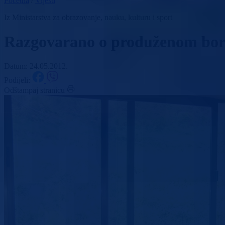
Početna
/
Vijesti
Iz Ministarstva za obrazovanje, nauku, kulturu i sport
Razgovarano o produženom bor
Datum: 24.05.2012.
Podijeli:
Odštampaj stranicu