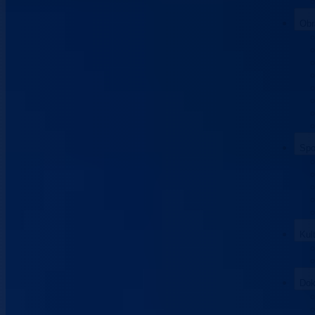
Obr
Spo
Kul
Dok