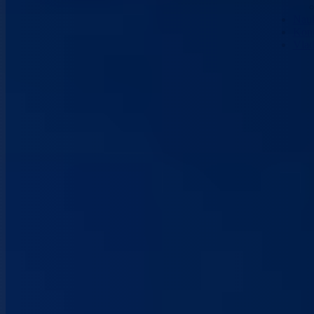
Nau
Kont
Vla