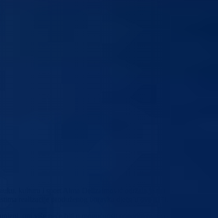
uku, kulturu i sport Alma Delizaimović održala je danas sastanak sa
ima realizacije produženog boravka djece u ove tri škole.
njeni, oni više neće biti u mogućnosti ponuditi ovu vrstu usluga.