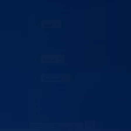
Obrazovanje odraslih
Sigurnost saobraćaja
Stipendije
Takmičenja
Sport
Sport u BPK
Zakoni i propisi
Registar sportskih udruženja
Savezi i udruženja
Klubovi
Kultura
Udruženja
Kalendar kulturnih dešavanja
Dokumenti
Zakoni i propisi
Budžet
Zaštita ličnih podataka
Nauka
Kontakt
Vlada BPK