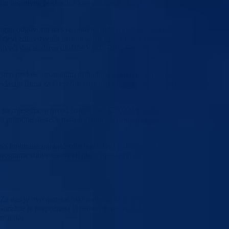
iti negativne posljedice koronavirusa, držati pandemiju pod kontrolom,
mogao odgovoriti na sve potrebe naših građana, a u narednom periodu
evi zdravstvenih institucija su ispoštovani. Posebno nam je
 Najveći dio sredstva uložiće Vlada BPK Goražde, a posebnu zahvalnost
 smo uprkos umanjenim prihodima uspjeli na vrijeme isplaćivati. Pravo
ondacije Istina za Goražde koja je pomagala optuženim pripadnicima
oja na mjesečnom nivou iznose oko 420.000 maraka. Cijenili smo da
 prirodne nesreće našli u stanju socijalne potrebe. Za 2552 lica izdvojil
ajno limitirane ograničenim budžetom pokažemo da smo uz njih, da
rograme subvencionirali plaće uposlenih za što smo izdvojili preko
a nas je ovo generacijski projekat koji će sasvim sigurno značajno
oražde je prepoznala i potrebu donošenja Zakona o turizmu, jer naša
cijala.