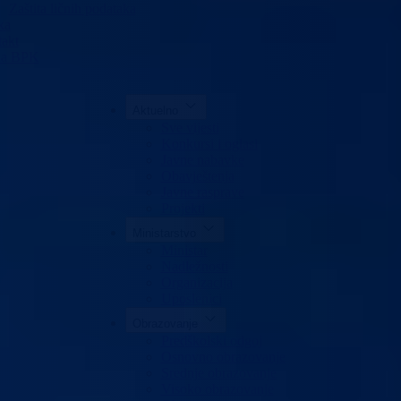
Zaštita ličnih podataka
ka
akt
da BPK
Aktuelno
Sve vijesti
Konkursi i oglasi
Javne nabavke
Obavještenja
Javne rasprave
Projekti
Ministarstvo
Ministar
Nadležnosti
Organizacija
Uposlenici
Obrazovanje
Predškolski odgoj
Osnovno obrazovanje
Srednje obrazovanje
Visoko obrazovanje