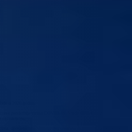
lade u 2020.godini.
zbog pojave pandemije virusa COVID-19, Vlada BPK Goražde uspjela je
 egzistenciju.
a, uposlenicima Ministarstva unutrašnjih poslova, privrednicima te