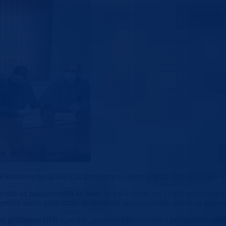
 konferenciju na kojoj su predstavljene najznačajnije aktivnosti rada V
na jedna od najizazovnijih ne samo za naš kanton, već i cijeli svijet 
i pružiti našim građanima obezbjeđenje najoptimalnijih uslova za njihovu
 građanima BPK Goražde, posebno zdravstvenim i prosvjetnim radnicim