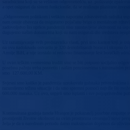
saradnicima koji su sa velikom odgovornošću, uz poštivanje epidemiol
a opet osigurati da sistem funkcioniše, da se realizuju planirane investi
„Odgovornom politikom i velikim naporima zdravstvenih radnika uspje
nam ostaje obaveza da osiguramo pojačanu brigu o mentalnom zdravlju
zadovoljstvo što uprkos pandemiji nisu zaustavljene aktivnosti na us
dugujemo našim donatorima koji su nam osigurali dio sredstava neo
Uz razumijevanje svih predstavnika vlasti, prvi smo kanton koji je o
na ovu nadoknadu ostvarilo je 320 demobilisanih boraca i ukupno će 
Armije BiH, a nije izostalo ni redovno finansiranje šest boračkih udru
U ovim teškim vremenima trudili smo se biti potpuno socijalno odgovo
posebnu pažnju treba posvetiti i našim penzionerima s minimalnim priman
smo 127.600,00 KM.
Svjesni smo koliko je pandemija uzrokovala gubitaka privrednicima i
razumijemo težinu situacije i da smo spremni pomoći najviše što može
600.000 maraka. Uz ovo, uspjeli smo isplatiti i sve poljoprivredne pot
Kontinuirana gradnja tunela Hranjen je pokazatelj posebne empatije 
promijeniti životne okolnosti na ovim prostorima otvarajući nove pe
želja je da u narednom periodu damo maksimalan doprinos da oživimo 