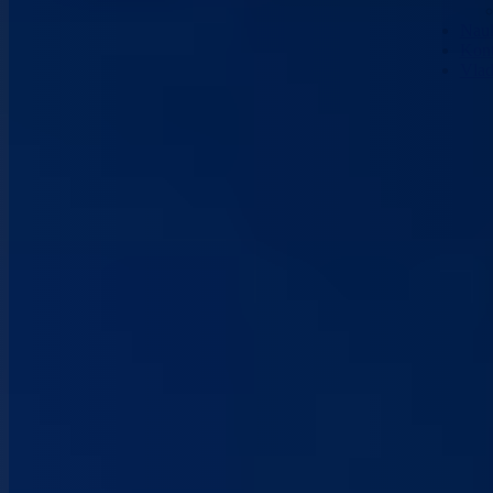
Nau
Kont
Vla