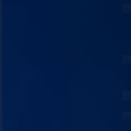
Obr
Spo
Kul
Dok