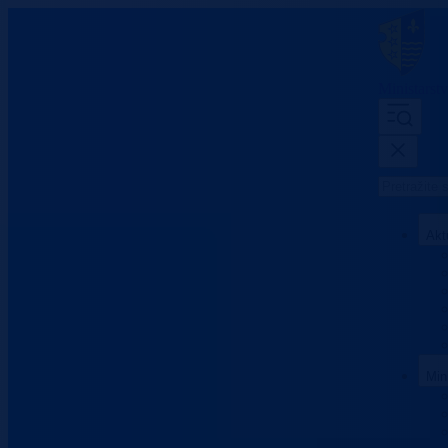
Ministarst
Akt
Min