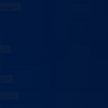
Uposlenici
azovanje
Predškolski odgoj
Osnovno obrazovanje
Srednje obrazovanje
Visoko obrazovanje
Obrazovanje odraslih
Sigurnost saobraćaja
Stipendije
Takmičenja
rt
Sport u BPK
Zakoni i propisi
Registar sportskih udruženja
Savezi i udruženja
Klubovi
tura
Udruženja
Kalendar kulturnih dešavanja
umenti
Zakoni i propisi
Budžet