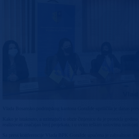
Vlada Bosansko-podrinjskog kantona Goražde upriličila je danas press
Kako je istaknuto, a uzimajući u obzir činjenicu da je protekla godi
realizovati značajan broj projekata, i u ovim teškim uslovima nastojat
Sa press konferencije Vlada BPK Goražde upućena je zahvalnost svim