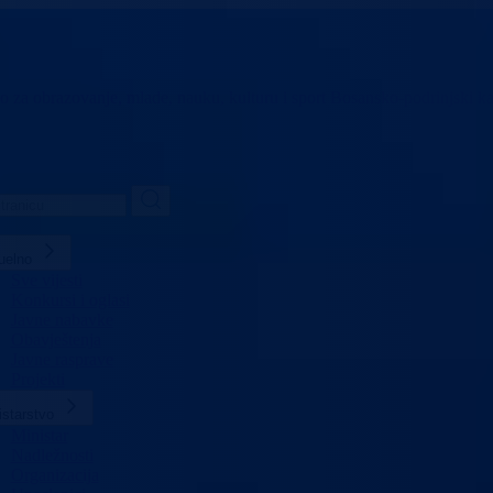
vo za obrazovanje,
mlade, nauku, kulturu i sport
Bosansko-podrinjski k
uelno
Sve vijesti
Konkursi i oglasi
Javne nabavke
Obavještenja
Javne rasprave
Projekti
istarstvo
Ministar
Nadležnosti
Organizacija