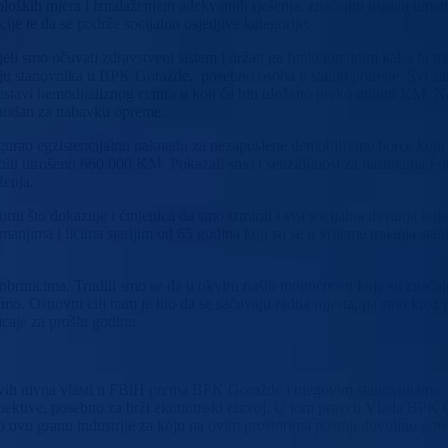
oških mjera i iznalaženjem adekvatnih rješenja, značajno uspjeli umanj
cije te da se podrže socijalno osjetljive kategorije.
li smo očuvati zdravstveni sistem i držati ga funkcionalnim kako bi 
 stanovnika u BPK Goražde, posebno osoba u stanju potrebe. Svi zahtj
postavi hemodijaliznog centra u koji će biti uloženo preko milion KM.
phodan za nabavku opreme.
sigurao egzistencijalnu naknadu za nezaposlene demobilisane borce koju
biti utrošeno 660.000 KM. Pokazali smo i senzibilnost za nastojanja F
ženja.
rni što dokazuje i činjenica da smo izmirili i sva socijalna davanja k
jima i licima starijim od 65 godina koji su se u vrijeme trajanja stanja
 obrtnicima. Trudili smo se da u okviru naših mogućnosti koje su znač
mo. Osnovni cilj nam je bio da se sačuvaju radna mjesta, pa smo kroz p
icaje za prošlu godinu.
svih nivoa vlasti u FBiH prema BPK Goražde i njegovim stanovnicima. Z
rspektive, posebno za brži ekonomski razvoj. U tom pravcu Vlada BPK G
ovu granu industrije za koju na ovim prostorima postoji dovoljno poten