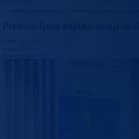
Početna
/
Vijesti
Novogodišnja press konferencija Vlade Bosansko-podrinjskog kanto
Predstavljene najznačajnije akt
Datum: 30.12.2020.
Podijeli:
Odštampaj stranicu