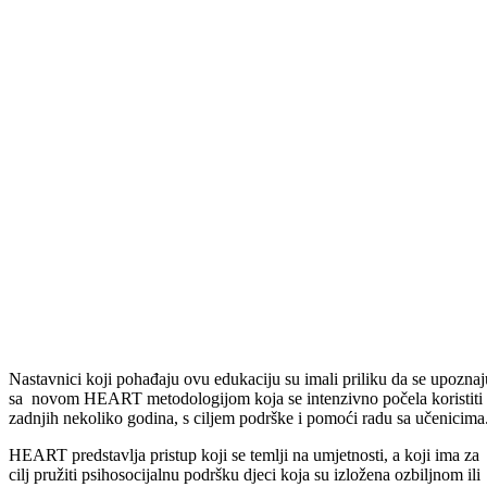
Na osnovu potpisanog Sporazuma između organizacije Save the
Children i Ministarstva za obrazovanje, mlade, nauku, kulturu i sport
BPK-a Goražde, realizovana je četverodnevna edukacija nastavnika i