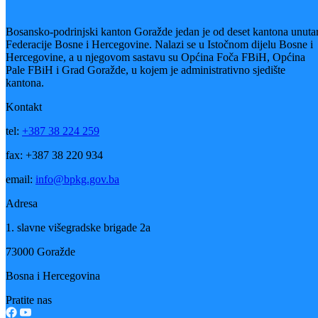
Nastavnici koji pohađaju ovu edukaciju su imali priliku da se upoznaj
sa novom HEART metodologijom koja se intenzivno počela koristiti
zadnjih nekoliko godina, s ciljem podrške i pomoći radu sa učenicima
HEART predstavlja pristup koji se temlji na umjetnosti, a koji ima za
cilj pružiti psihosocijalnu podršku djeci koja su izložena ozbiljnom ili
hroničnom stresu.
Cilj programa je da se kroz umjetnost pomogne dje
da procesuiraju i izraze osjećanja vezana za svoja iskustva.
Galerija