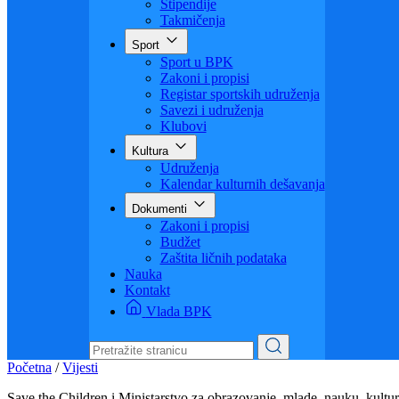
Visoko obrazovanje
Obrazovanje odraslih
Sigurnost saobraćaja
Stipendije
Takmičenja
Sport
Sport u BPK
Zakoni i propisi
Registar sportskih udruženja
Savezi i udruženja
Klubovi
Kultura
Udruženja
Kalendar kulturnih dešavanja
Dokumenti
Zakoni i propisi
Budžet
Zaštita ličnih podataka
Nauka
Kontakt
Vlada BPK