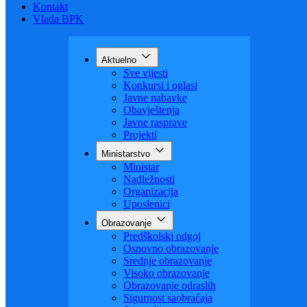
Budžet
Zaštita ličnih podataka
Nauka
Kontakt
Vlada BPK
Aktuelno
Sve vijesti
Konkursi i oglasi
Javne nabavke
Obavještenja
Javne rasprave
Projekti
Ministarstvo
Ministar
Nadležnosti
Organizacija
Uposlenici
Obrazovanje
Predškolski odgoj
Osnovno obrazovanje
Srednje obrazovanje