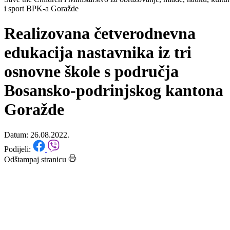
Početna
/
Vijesti
Save the Children i Ministarstvo za obrazovanje, mlade, nauku, kultu
i sport BPK-a Goražde
Realizovana četverodnevna
edukacija nastavnika iz tri
osnovne škole s područja
Bosansko-podrinjskog kantona
Goražde
Datum: 26.08.2022.
Podijeli:
Odštampaj stranicu