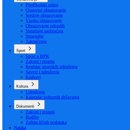
Organizacija
Uposlenici
Obrazovanje
Predškolski odgoj
Osnovno obrazovanje
Srednje obrazovanje
Visoko obrazovanje
Obrazovanje odraslih
Sigurnost saobraćaja
Stipendije
Takmičenja
Sport
Sport u BPK
Zakoni i propisi
Registar sportskih udruženja
Savezi i udruženja
Klubovi
Kultura
Udruženja
Kalendar kulturnih dešavanja
Dokumenti
Zakoni i propisi