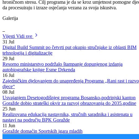
tri osnovne škole s područja Bosansko-podrinjskog kantona Goražde
koje su uključene u projekat „Poboljšanje pristupa i kvaliteta
inkluzivnog obrazovanja za vrijeme pandemije COVID-19 za djecu
pripadnike ranjivih grupa“.