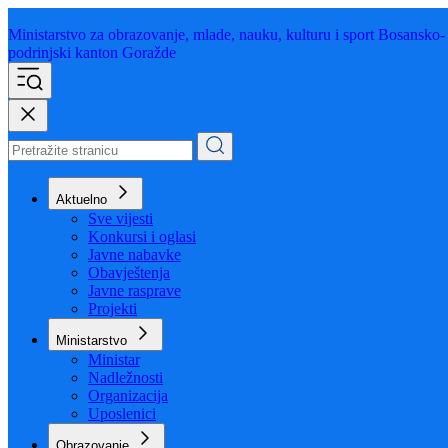
Ministarstvo za obrazovanje,
mlade, nauku, kulturu i sport
Bosansko-
podrinjski kanton Goražde
Aktuelno
Sve vijesti
Konkursi i oglasi
Javne nabavke
Obavještenja
Javne rasprave
Projekti
Ministarstvo
Ministar
Nadležnosti