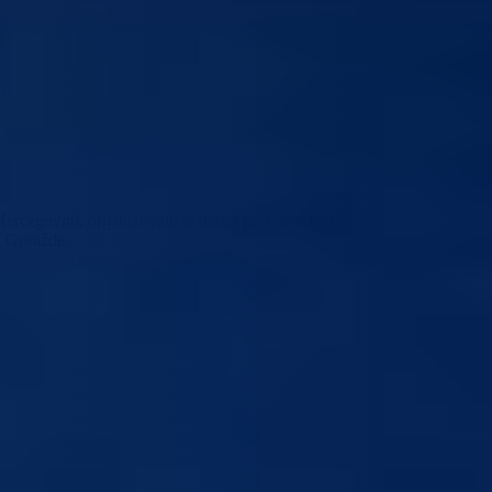
ercegovini, organizovalo je danas prezentaciju nedavno izrađenog i
u Goražde.