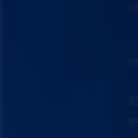
Obr
Spo
Kul
Dok