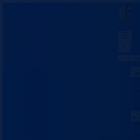
Ministarst
Akt
Min