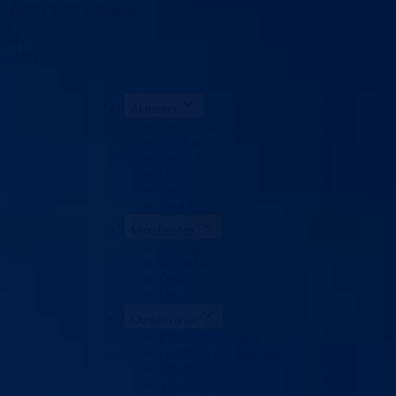
Zaštita ličnih podataka
ka
akt
da BPK
Aktuelno
Sve vijesti
Konkursi i oglasi
Javne nabavke
Obavještenja
Javne rasprave
Projekti
Ministarstvo
Ministar
Nadležnosti
Organizacija
Uposlenici
Obrazovanje
Predškolski odgoj
Osnovno obrazovanje
Srednje obrazovanje
Visoko obrazovanje