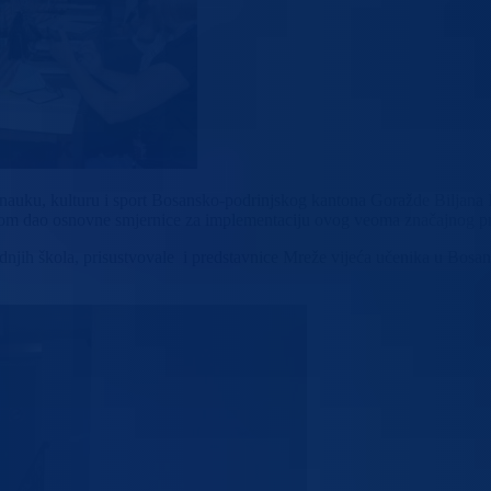
 nauku, kulturu i sport Bosansko-podrinjskog kantona Goražde Biljana 
likom dao osnovne smjernice za implementaciju ovog veoma značajnog pr
ednjih škola, prisustvovale i predstavnice Mreže vijeća učenika u Bo