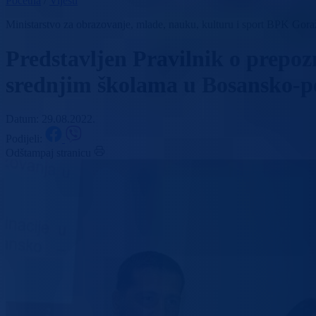
Početna
/
Vijesti
Ministarstvo za obrazovanje, mlade, nauku, kulturu i sport BPK Gor
Predstavljen Pravilnik o prepozn
srednjim školama u Bosansko-
Datum: 29.08.2022.
Podijeli:
Odštampaj stranicu