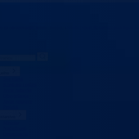
vo za obrazovanje,
mlade, nauku, kulturu i sport
Bosansko-podrinjski k
uelno
Sve vijesti
Konkursi i oglasi
Javne nabavke
Obavještenja
Javne rasprave
Projekti
istarstvo
Ministar
Nadležnosti
Organizacija