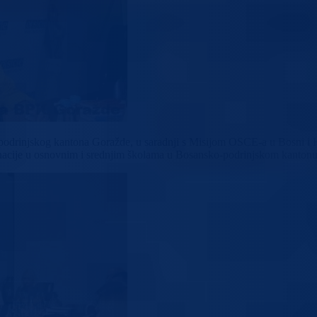
-podrinjskog kantona Goražde, u saradnji s Misijom OSCE-a u Bosni i H
iminacije u osnovnim i srednjim školama u Bosansko-podrinjskom kanton