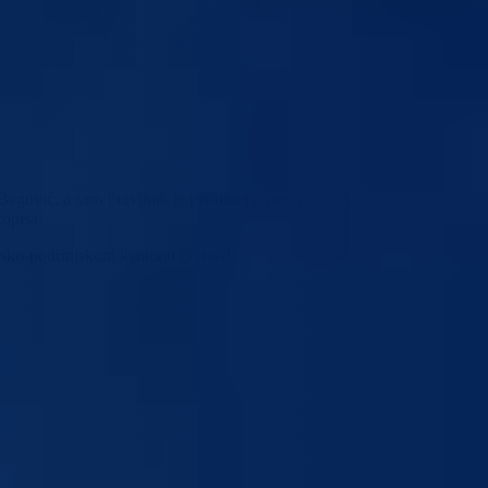
Begović, a sam Pravilnik je prisutnima predstavio Amir Duhović, šef
opisa.
sansko-podrinjskom kantonu Goražde.