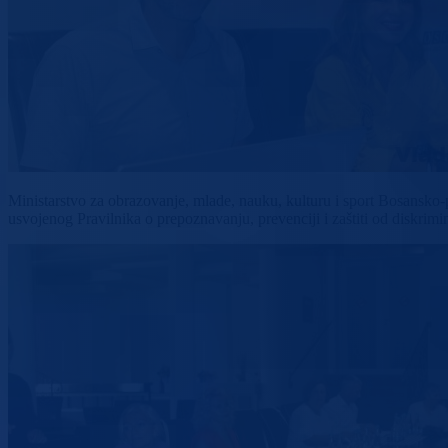
Ministarstvo za obrazovanje, mlade, nauku, kulturu i sport Bosansko
usvojenog Pravilnika o prepoznavanju, prevenciji i zaštiti od diskr