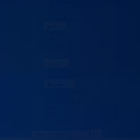
Obrazovanje odraslih
Sigurnost saobraćaja
Stipendije
Takmičenja
Sport
Sport u BPK
Zakoni i propisi
Registar sportskih udruženja
Savezi i udruženja
Klubovi
Kultura
Udruženja
Kalendar kulturnih dešavanja
Dokumenti
Zakoni i propisi
Budžet
Zaštita ličnih podataka
Nauka
Kontakt
Vlada BPK