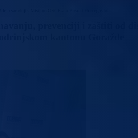
ažde u saradnji s Misijom OSCE-a u Bosni i Hercegovini
avanju, prevenciji i zaštiti od d
podrinjskom kantonu Goražde