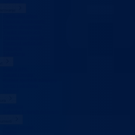
Uposlenici
azovanje
Predškolski odgoj
Osnovno obrazovanje
Srednje obrazovanje
Visoko obrazovanje
Obrazovanje odraslih
Sigurnost saobraćaja
Stipendije
Takmičenja
rt
Sport u BPK
Zakoni i propisi
Registar sportskih udruženja
Savezi i udruženja
Klubovi
tura
Udruženja
Kalendar kulturnih dešavanja
umenti
Zakoni i propisi
Budžet