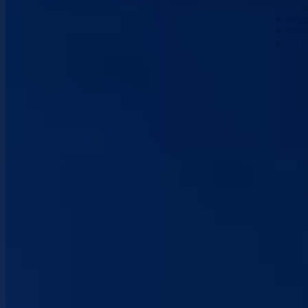
Nau
Kont
Vla