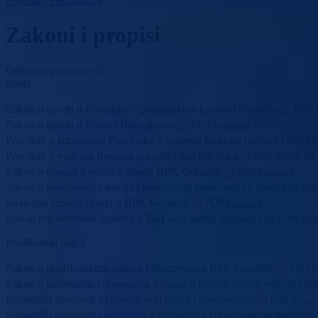
Početna
/
Preuzmanja
Zakoni i propisi
Odštampaj stranicu
Sport
Zakon o sportu u Bosansko – podrinjskom kantonu Goražde
|
PDF
Zakon o sportu u Bosni i Hercegovini
|
PDF
Preuzmi
Pravilnik o izmjenama Pravilnika o vođenju Registra pravnih i fizičk
Pravilnik o vođenju Registra pravnih i fizičkih lica u oblasti sporta
Zakon o dopuni Zakona o sportu BPK Gorazde
|
PDF
Preuzmi
Zakon o sprjecavanju nasilja i nedolicnog ponasanja na sportskim pr
Strategija razvoja sporta u BPK Gorazde
|
PDF
Preuzmi
Spisak registrovanih lijekova u BiH koji sadrže supstance sa Liste zab
Predškolski odgoj
Zakon o predskolskom odgoju i obrazovanju BPK Goražde
|
PDF
P
Zakon o izmjenama i dopunama Zakona o Predškolskom odgoju i ob
Pedagoški standardi za predškolski odgoj i obrazovanje
|
PDF
Preuz
Pedagoški standardi i normativi o izmjenama i dopunama pedagoških s