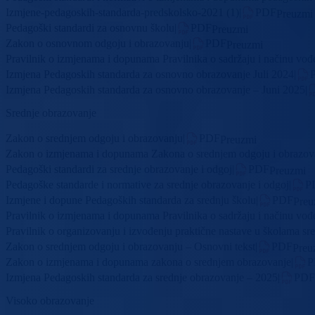
Izmjene-pedagoskih-standarda-predskolsko-2021 (1)
|
PDF
Preuzmi
Pedagoški standardi za osnovnu školu
|
PDF
Preuzmi
Zakon o osnovnom odgoju i obrazovanju
|
PDF
Preuzmi
Pravilnik o izmjenama i dopunama Pravilnika o sadržaju i načinu vođ
Izmjena Pedagoskih standarda za osnovno obrazovanje Juli 2024
|
Izmjena Pedagoskih standarda za osnovno obrazovanje – Juni 2025
|
Srednje obrazovanje
Zakon o srednjem odgoju i obrazovanju
|
PDF
Preuzmi
Zakon o izmjenama i dopunama Zakona o srednjem odgoju i obrazov
Pedagoški standardi za srednje obrazovanje i odgoj
|
PDF
Preuzmi
Pedagoške standarde i normative za srednje obrazovanje i odgoj
|
P
Izmjene i dopune Pedagoških standarda za srednju školu
|
PDF
Preu
Pravilnik o izmjenama i dopunama Pravilnika o sadržaju i načinu vođe
Pravilnik o organizovanju i izvođenju praktične nastave u školama sr
Zakon o srednjem odgoju i obrazovanju – Osnovni tekst
|
PDF
Preu
Zakon o izmjenama i dopunama zakona o srednjem obrazovanje
|
P
Izmjena Pedagoskih standarda za srednje obrazovanje – 2025
|
PDF
Visoko obrazovanje