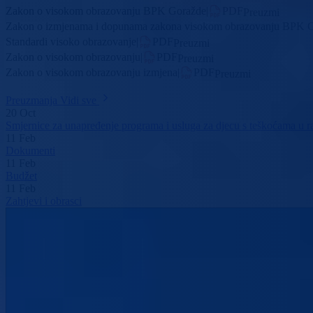
Zakon o visokom obrazovanju BPK Goražde
|
PDF
Preuzmi
Zakon o izmjenama i dopunama zakona visokom obrazovanju BPK 
Standardi visoko obrazovanje
|
PDF
Preuzmi
Zakon o visokom obrazovanju
|
PDF
Preuzmi
Zakon o visokom obrazovanju izmjena
|
PDF
Preuzmi
Preuzmanja
Vidi sve
20
Oct
Smjernice za unapređenje programa i usluga za djecu s teškoćama u
11
Feb
Dokumenti
11
Feb
Budžet
11
Feb
Zahtjevi i obrasci