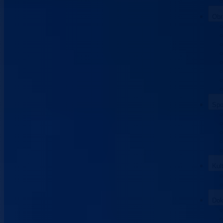
Obr
Spo
Kul
Dok