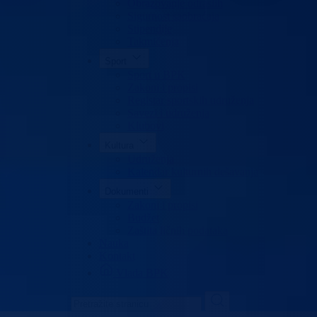
Obrazovanje odraslih
Sigurnost saobraćaja
Stipendije
Takmičenja
Sport
Sport u BPK
Zakoni i propisi
Registar sportskih udruženja
Savezi i udruženja
Klubovi
Kultura
Udruženja
Kalendar kulturnih dešavanja
Dokumenti
Zakoni i propisi
Budžet
Zaštita ličnih podataka
Nauka
Kontakt
Vlada BPK