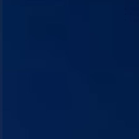
Nau
Kont
Vla