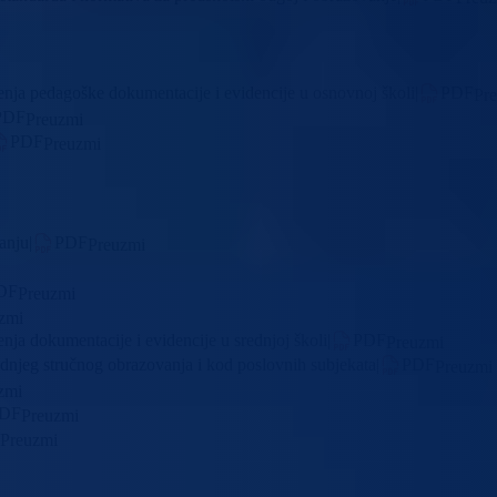
enja pedagoške dokumentacije i evidencije u osnovnoj školi
|
PDF
Pr
PDF
Preuzmi
PDF
Preuzmi
anju
|
PDF
Preuzmi
DF
Preuzmi
zmi
nja dokumentacije i evidencije u srednjoj školi
|
PDF
Preuzmi
ednjeg stručnog obrazovanja i kod poslovnih subjekata
|
PDF
Preuzmi
zmi
DF
Preuzmi
Preuzmi