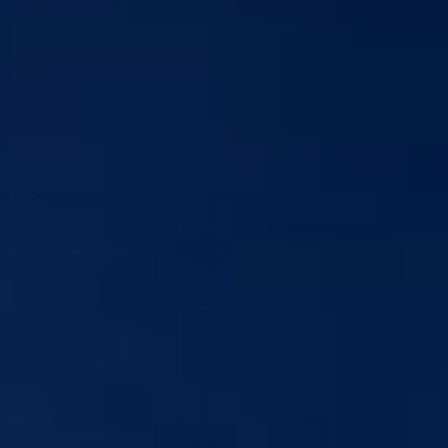
de
|
PDF
Preuzmi
zmi