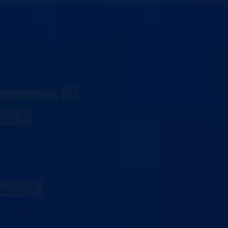
vo za obrazovanje,
mlade, nauku, kulturu i sport
Bosansko-podrinjski k
uelno
Sve vijesti
Konkursi i oglasi
Javne nabavke
Obavještenja
Javne rasprave
Projekti
istarstvo
Ministar
Nadležnosti
Organizacija