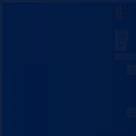
Ministarst
Akt
Min