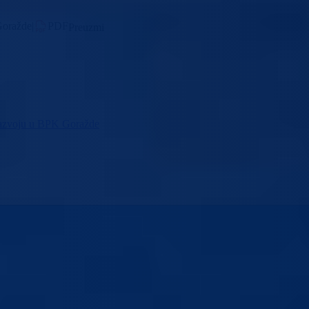
Goražde
|
PDF
Preuzmi
 razvoju u BPK Goražde