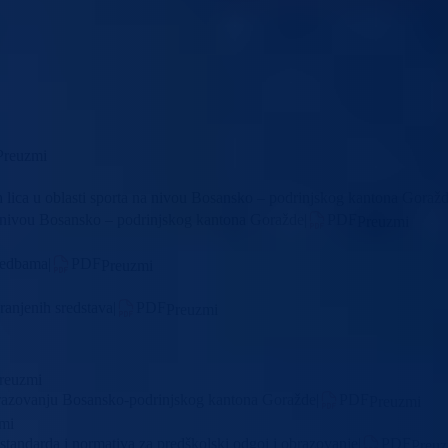
Preuzmi
ih lica u oblasti sporta na nivou Bosansko – podrinjskog kantona Goraž
 na nivou Bosansko – podrinjskog kantona Goražde
|
PDF
Preuzmi
iredbama
|
PDF
Preuzmi
ranjenih sredstava
|
PDF
Preuzmi
reuzmi
razovanju Bosansko-podrinjskog kantona Goražde
|
PDF
Preuzmi
mi
tandarda i normativa za predškolski odgoj i obrazovanje
|
PDF
Preu