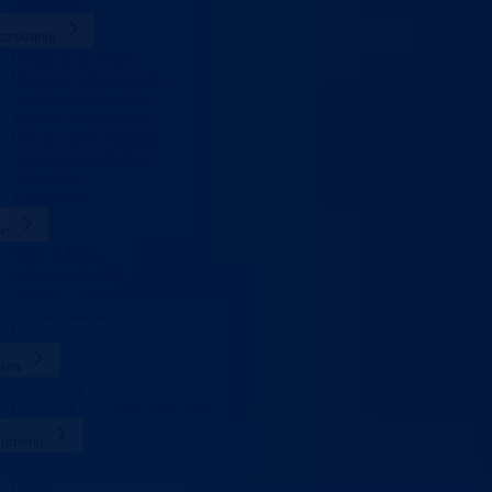
Uposlenici
azovanje
Predškolski odgoj
Osnovno obrazovanje
Srednje obrazovanje
Visoko obrazovanje
Obrazovanje odraslih
Sigurnost saobraćaja
Stipendije
Takmičenja
rt
Sport u BPK
Zakoni i propisi
Registar sportskih udruženja
Savezi i udruženja
Klubovi
tura
Udruženja
Kalendar kulturnih dešavanja
umenti
Zakoni i propisi
Budžet