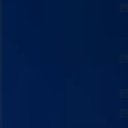
Obr
Spo
Kul
Dok