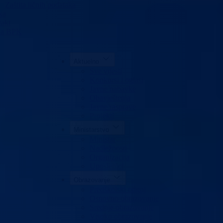
Zaštita ličnih podataka
ka
akt
da BPK
Aktuelno
Sve vijesti
Konkursi i oglasi
Javne nabavke
Obavještenja
Javne rasprave
Projekti
Ministarstvo
Ministar
Nadležnosti
Organizacija
Uposlenici
Obrazovanje
Predškolski odgoj
Osnovno obrazovanje
Srednje obrazovanje
Visoko obrazovanje