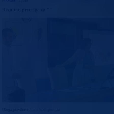
Početna
/
Vijesti
Rezultati pretrage za ""
Uloga pravilne ishrane kod sportista