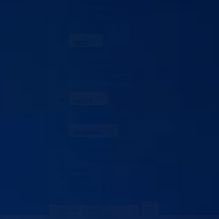
Obrazovanje odraslih
Sigurnost saobraćaja
Stipendije
Takmičenja
Sport
Sport u BPK
Zakoni i propisi
Registar sportskih udruženja
Savezi i udruženja
Klubovi
Kultura
Udruženja
Kalendar kulturnih dešavanja
Dokumenti
Zakoni i propisi
Budžet
Zaštita ličnih podataka
Nauka
Kontakt
Vlada BPK