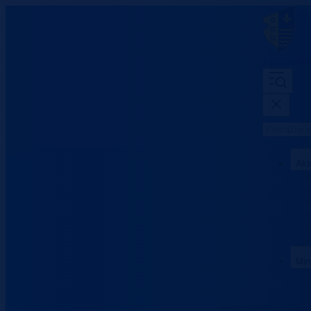
Ministarst
Akt
Min