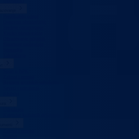
Uposlenici
azovanje
Predškolski odgoj
Osnovno obrazovanje
Srednje obrazovanje
Visoko obrazovanje
Obrazovanje odraslih
Sigurnost saobraćaja
Stipendije
Takmičenja
rt
Sport u BPK
Zakoni i propisi
Registar sportskih udruženja
Savezi i udruženja
Klubovi
tura
Udruženja
Kalendar kulturnih dešavanja
umenti
Zakoni i propisi
Budžet