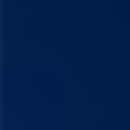
Nau
Kont
Vla