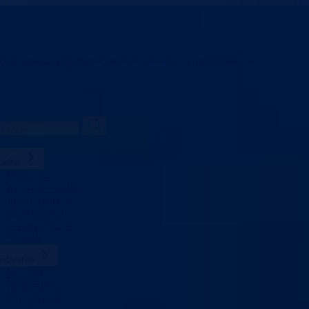
vo za obrazovanje,
mlade, nauku, kulturu i sport
Bosansko-podrinjski k
uelno
Sve vijesti
Konkursi i oglasi
Javne nabavke
Obavještenja
Javne rasprave
Projekti
istarstvo
Ministar
Nadležnosti
Organizacija