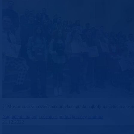
U Mostaru održana svečana dodjela nagrada najboljim učenicima osnov
Nagrađeni i najbolji učenici s područja našeg kantona
21.12.2022