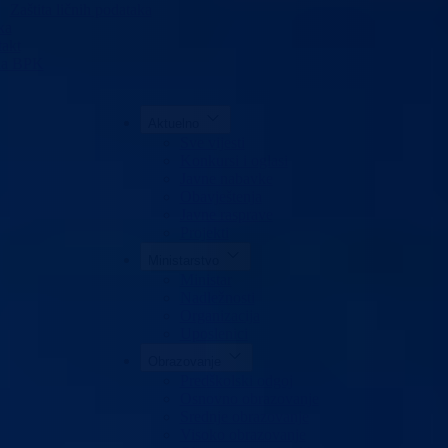
Zaštita ličnih podataka
ka
akt
da BPK
Aktuelno
Sve vijesti
Konkursi i oglasi
Javne nabavke
Obavještenja
Javne rasprave
Projekti
Ministarstvo
Ministar
Nadležnosti
Organizacija
Uposlenici
Obrazovanje
Predškolski odgoj
Osnovno obrazovanje
Srednje obrazovanje
Visoko obrazovanje