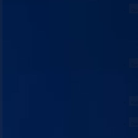
Obr
Spo
Kul
Dok