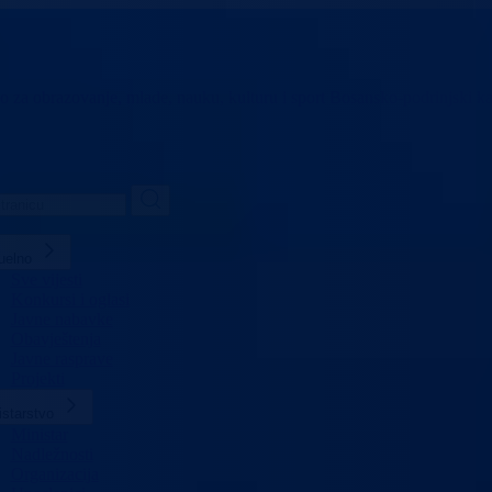
vo za obrazovanje,
mlade, nauku, kulturu i sport
Bosansko-podrinjski k
uelno
Sve vijesti
Konkursi i oglasi
Javne nabavke
Obavještenja
Javne rasprave
Projekti
istarstvo
Ministar
Nadležnosti
Organizacija