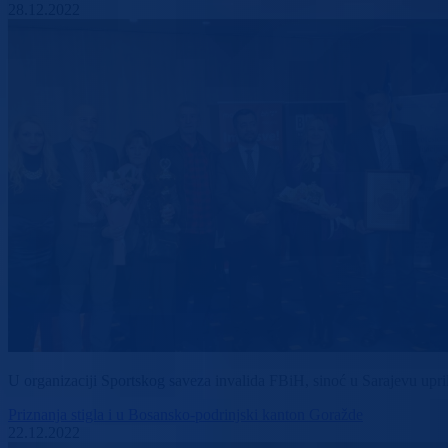
28.12.2022
U organizaciji Sportskog saveza invalida FBiH, sinoć u Sarajevu upril
Priznanja stigla i u Bosansko-podrinjski kanton Goražde
22.12.2022