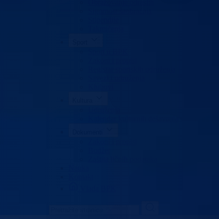
Obrazovanje odraslih
Sigurnost saobraćaja
Stipendije
Takmičenja
Sport
Sport u BPK
Zakoni i propisi
Registar sportskih udruženja
Savezi i udruženja
Klubovi
Kultura
Udruženja
Kalendar kulturnih dešavanja
Dokumenti
Zakoni i propisi
Budžet
Zaštita ličnih podataka
Nauka
Kontakt
Vlada BPK