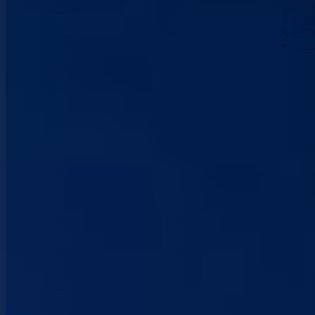
Nau
Kont
Vla