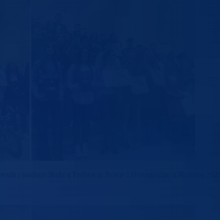
nih i srednjih škola u Federaciji Bosne i Hercegovine u školskoj 202