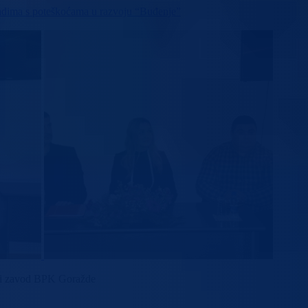
mladima s poteškoćama u razvoju “Buđenje”
oški zavod BPK Goražde