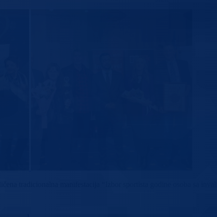
ičena tradicionalna manifestacija “Izbor sportista godine osoba sa inv