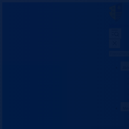
Ministarst
Akt
Min