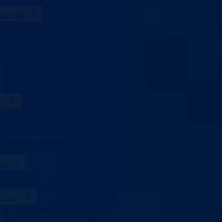
Uposlenici
azovanje
Predškolski odgoj
Osnovno obrazovanje
Srednje obrazovanje
Visoko obrazovanje
Obrazovanje odraslih
Sigurnost saobraćaja
Stipendije
Takmičenja
rt
Sport u BPK
Zakoni i propisi
Registar sportskih udruženja
Savezi i udruženja
Klubovi
tura
Udruženja
Kalendar kulturnih dešavanja
umenti
Zakoni i propisi
Budžet