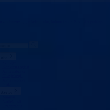
vo za obrazovanje,
mlade, nauku, kulturu i sport
Bosansko-podrinjski k
uelno
Sve vijesti
Konkursi i oglasi
Javne nabavke
Obavještenja
Javne rasprave
Projekti
istarstvo
Ministar
Nadležnosti
Organizacija