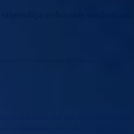
stipendija redovnim studentima I 
ciklus za 2025-26 studijsku godinu
|
PDF
Preuzmi
nistarstvo za obrazovanje, mlade, nauku, kulturu i sport BPK Goražde
osansko-podrinjskog kantona Goražde za školsku 2026/2027. godinu