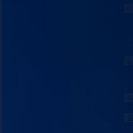
Obr
Spo
Kul
Dok