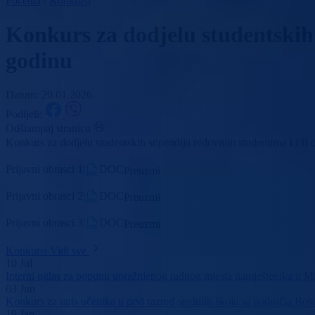
Početna
/
Konkursi
Konkurs za dodjelu studentskih 
godinu
Datum: 20.01.2026.
Podijeli:
Odštampaj stranicu
Konkurs za dodjelu studentskih stipendija redovnim studentima I i II 
Prijavni obrasci 1
|
DOC
Preuzmi
Prijavni obrasci 2
|
DOC
Preuzmi
Prijavni obrasci 3
|
DOC
Preuzmi
Konkursi
Vidi sve
10
Jul
Interni oglas za popunu upražnjenog radnog mjesta namještenika u Mi
03
Jun
Konkurs za upis učenika u prvi razred srednjih škola sa područja B
19
Jan