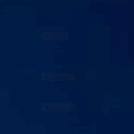
Zaštita ličnih podataka
ka
akt
da BPK
Aktuelno
Sve vijesti
Konkursi i oglasi
Javne nabavke
Obavještenja
Javne rasprave
Projekti
Ministarstvo
Ministar
Nadležnosti
Organizacija
Uposlenici
Obrazovanje
Predškolski odgoj
Osnovno obrazovanje
Srednje obrazovanje
Visoko obrazovanje