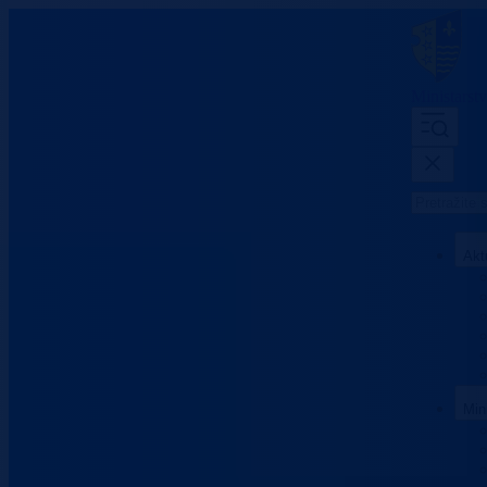
Ministarst
Akt
Min