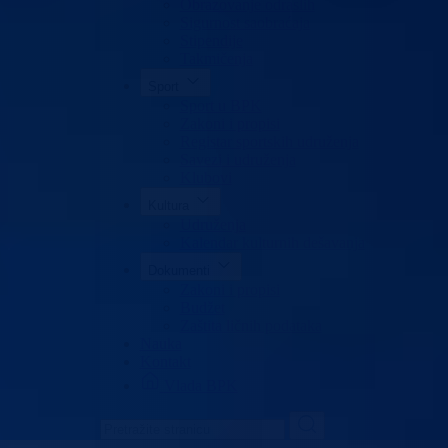
Obrazovanje odraslih
Sigurnost saobraćaja
Stipendije
Takmičenja
Sport
Sport u BPK
Zakoni i propisi
Registar sportskih udruženja
Savezi i udruženja
Klubovi
Kultura
Udruženja
Kalendar kulturnih dešavanja
Dokumenti
Zakoni i propisi
Budžet
Zaštita ličnih podataka
Nauka
Kontakt
Vlada BPK