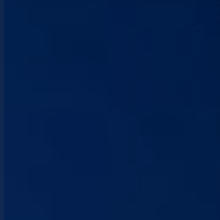
Nau
Kont
Vla