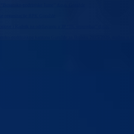
JP “Bosansko-podrinjske šume” d.o.o. Goražde
čke organizacije BPK Goražde
poslove i Radnik na održavanju u JP “18. septembar” d.o.o.
Bosansko-podrinjskog kantona Goražde za školsku 2025/2026. godinu u