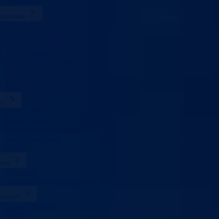
Uposlenici
azovanje
Predškolski odgoj
Osnovno obrazovanje
Srednje obrazovanje
Visoko obrazovanje
Obrazovanje odraslih
Sigurnost saobraćaja
Stipendije
Takmičenja
rt
Sport u BPK
Zakoni i propisi
Registar sportskih udruženja
Savezi i udruženja
Klubovi
tura
Udruženja
Kalendar kulturnih dešavanja
umenti
Zakoni i propisi
Budžet