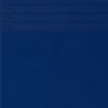
Javni oglas za izbor i imenovanje predsjednika i članova Skupštine 
13
Jan
Javni oglas za izbor i imenovanje članova Nadzornog odbora Turisti
28
Aug
Javni oglas za prijem radnika u radni odnos Referent za blagajničke 
23
Jun
Konkurs za upis učenika u prvi razred srednjih škola sa područja 