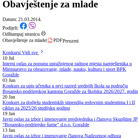
Početna
/
Konkursi
Obavještenje za mlade
Datum: 21.03.2014.
Podijeli:
Odštampaj stranicu
Obavještenje za mlade
|
PDF
Preuzmi
Konkursi
Vidi sve
10
Jul
Interni oglas za popunu upražnjenog radnog mjesta namještenika u
Ministarstvo za obrazovanje, mlade, nauku, kulturu i sport BPK
Goražde
03
Jun
Konkurs za upis učenika u prvi razred srednjih škola sa područja
Bosansko-podrinjskog kantona Goražde za školsku 2026/2027. godi
20
Jan
Konkurs za dodjelu studentskih stipendija redovnim studentima I i II
ciklus za 2025/26 studijsku godinu
19
Jan
Javni oglas za izbor i imenovanje predsjednika i članova Skupštine JP