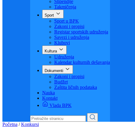
Visoko obrazovanje
Obrazovanje odraslih
Sigurnost saobraćaja
Stipendije
Takmičenja
Sport
Sport u BPK
Zakoni i propisi
Registar sportskih udruženja
Savezi i udruženja
Klubovi
Kultura
Udruženja
Kalendar kulturnih dešavanja
Dokumenti
Zakoni i propisi
Budžet
Zaštita ličnih podataka
Nauka
Kontakt
Vlada BPK