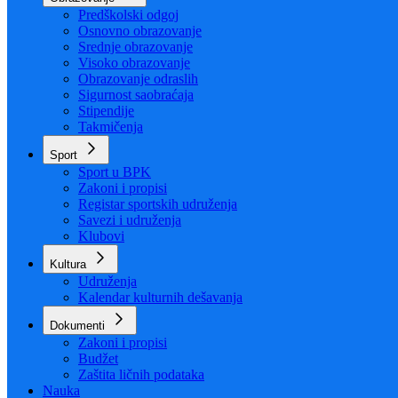
Organizacija
Uposlenici
Obrazovanje
Predškolski odgoj
Osnovno obrazovanje
Srednje obrazovanje
Visoko obrazovanje
Obrazovanje odraslih
Sigurnost saobraćaja
Stipendije
Takmičenja
Sport
Sport u BPK
Zakoni i propisi
Registar sportskih udruženja
Savezi i udruženja
Klubovi
Kultura
Udruženja
Kalendar kulturnih dešavanja
Dokumenti
Zakoni i propisi