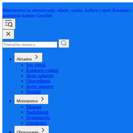
Ministarstvo za obrazovanje,
mlade, nauku, kulturu i sport
Bosansko-
podrinjski kanton Goražde
Aktuelno
Sve vijesti
Konkursi i oglasi
Javne nabavke
Obavještenja
Javne rasprave
Projekti
Ministarstvo
Ministar
Nadležnosti