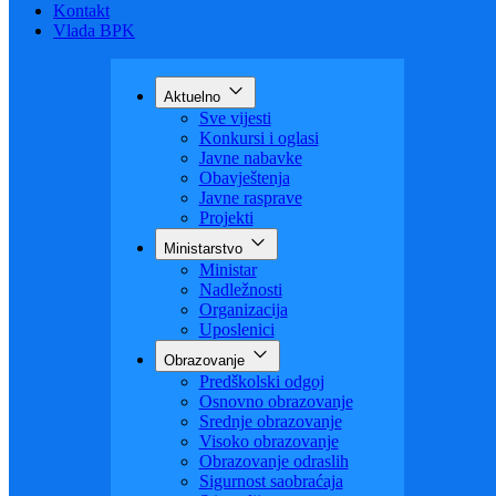
Budžet
Zaštita ličnih podataka
Nauka
Kontakt
Vlada BPK
Aktuelno
Sve vijesti
Konkursi i oglasi
Javne nabavke
Obavještenja
Javne rasprave
Projekti
Ministarstvo
Ministar
Nadležnosti
Organizacija
Uposlenici
Obrazovanje
Predškolski odgoj
Osnovno obrazovanje
Srednje obrazovanje