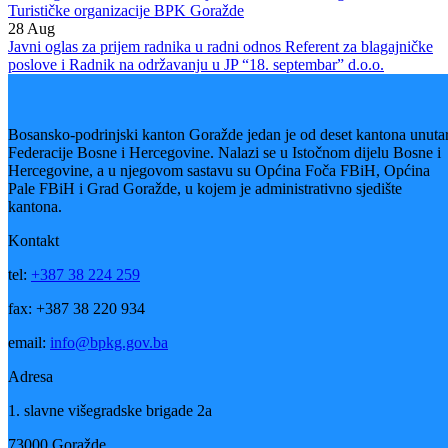
“Bosansko-podrinjske šume” d.o.o. Goražde
13
Jan
Javni oglas za izbor i imenovanje članova Nadzornog odbora
Turističke organizacije BPK Goražde
28
Aug
Javni oglas za prijem radnika u radni odnos Referent za blagajničke
poslove i Radnik na održavanju u JP “18. septembar” d.o.o.