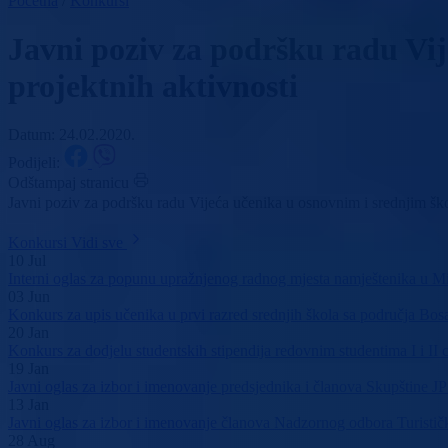
Početna
/
Konkursi
Javni poziv za podršku radu Vij
projektnih aktivnosti
Datum: 24.02.2020.
Podijeli:
Odštampaj stranicu
Javni poziv za podršku radu Vijeća učenika u osnovnim i srednjim škol
Konkursi
Vidi sve
10
Jul
Interni oglas za popunu upražnjenog radnog mjesta namještenika u Mi
03
Jun
Konkurs za upis učenika u prvi razred srednjih škola sa područja B
20
Jan
Konkurs za dodjelu studentskih stipendija redovnim studentima I i II 
19
Jan
Javni oglas za izbor i imenovanje predsjednika i članova Skupštine 
13
Jan
Javni oglas za izbor i imenovanje članova Nadzornog odbora Turisti
28
Aug