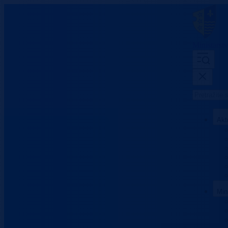
Ministarst
Akt
Min