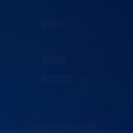
Obrazovanje odraslih
Sigurnost saobraćaja
Stipendije
Takmičenja
Sport
Sport u BPK
Zakoni i propisi
Registar sportskih udruženja
Savezi i udruženja
Klubovi
Kultura
Udruženja
Kalendar kulturnih dešavanja
Dokumenti
Zakoni i propisi
Budžet
Zaštita ličnih podataka
Nauka
Kontakt
Vlada BPK