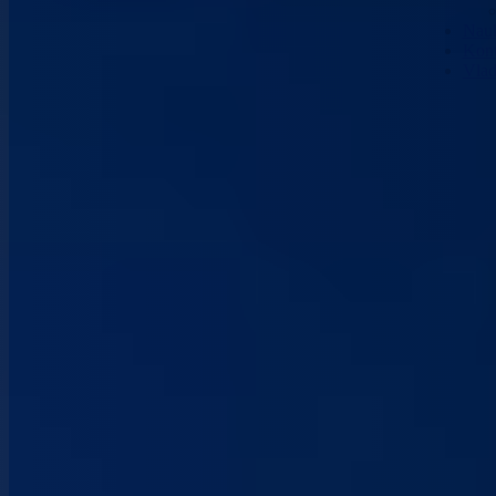
Nau
Kont
Vla