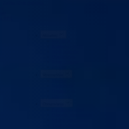
Zaštita ličnih podataka
ka
akt
da BPK
Aktuelno
Sve vijesti
Konkursi i oglasi
Javne nabavke
Obavještenja
Javne rasprave
Projekti
Ministarstvo
Ministar
Nadležnosti
Organizacija
Uposlenici
Obrazovanje
Predškolski odgoj
Osnovno obrazovanje
Srednje obrazovanje
Visoko obrazovanje