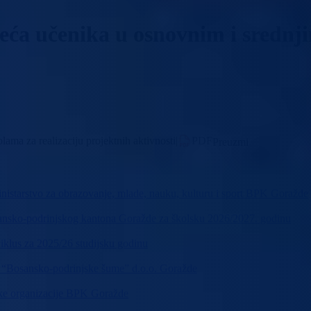
eća učenika u osnovnim i srednji
ama za realizaciju projektnih aktivnosti
|
PDF
Preuzmi
nistarstvo za obrazovanje, mlade, nauku, kulturu i sport BPK Goražde
osansko-podrinjskog kantona Goražde za školsku 2026/2027. godinu
ciklus za 2025/26 studijsku godinu
JP “Bosansko-podrinjske šume” d.o.o. Goražde
čke organizacije BPK Goražde