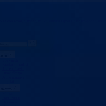
vo za obrazovanje,
mlade, nauku, kulturu i sport
Bosansko-podrinjski k
uelno
Sve vijesti
Konkursi i oglasi
Javne nabavke
Obavještenja
Javne rasprave
Projekti
istarstvo
Ministar
Nadležnosti
Organizacija