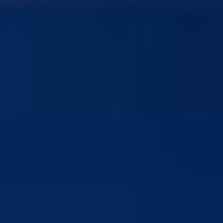
poslove i Radnik na održavanju u JP “18. septembar” d.o.o.