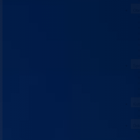
Obr
Spo
Kul
Dok