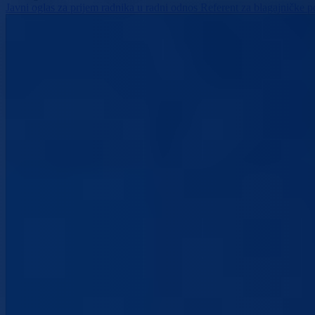
Javni oglas za prijem radnika u radni odnos Referent za blagajničke 