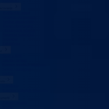
Uposlenici
azovanje
Predškolski odgoj
Osnovno obrazovanje
Srednje obrazovanje
Visoko obrazovanje
Obrazovanje odraslih
Sigurnost saobraćaja
Stipendije
Takmičenja
rt
Sport u BPK
Zakoni i propisi
Registar sportskih udruženja
Savezi i udruženja
Klubovi
tura
Udruženja
Kalendar kulturnih dešavanja
umenti
Zakoni i propisi
Budžet