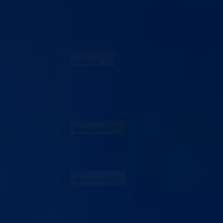
Zaštita ličnih podataka
ka
akt
da BPK
Aktuelno
Sve vijesti
Konkursi i oglasi
Javne nabavke
Obavještenja
Javne rasprave
Projekti
Ministarstvo
Ministar
Nadležnosti
Organizacija
Uposlenici
Obrazovanje
Predškolski odgoj
Osnovno obrazovanje
Srednje obrazovanje
Visoko obrazovanje