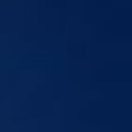
N EF. ĐOZO“