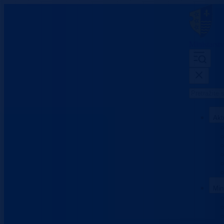
Ministarst
Akt
Min