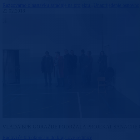
Razgovarno o nastavku saradnje na projektu „Unaprijeđenje osnovno
22.02.2018
VLADA BPK GORAŽDE PODRŽALA PROJEKAT SANACIJE G
Radovi će biti okončani do kraja ove sedmice