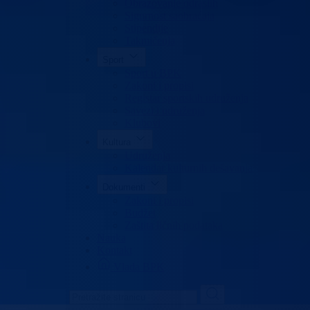
Obrazovanje odraslih
Sigurnost saobraćaja
Stipendije
Takmičenja
Sport
Sport u BPK
Zakoni i propisi
Registar sportskih udruženja
Savezi i udruženja
Klubovi
Kultura
Udruženja
Kalendar kulturnih dešavanja
Dokumenti
Zakoni i propisi
Budžet
Zaštita ličnih podataka
Nauka
Kontakt
Vlada BPK