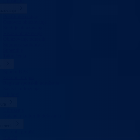
Uposlenici
azovanje
Predškolski odgoj
Osnovno obrazovanje
Srednje obrazovanje
Visoko obrazovanje
Obrazovanje odraslih
Sigurnost saobraćaja
Stipendije
Takmičenja
rt
Sport u BPK
Zakoni i propisi
Registar sportskih udruženja
Savezi i udruženja
Klubovi
tura
Udruženja
Kalendar kulturnih dešavanja
umenti
Zakoni i propisi
Budžet