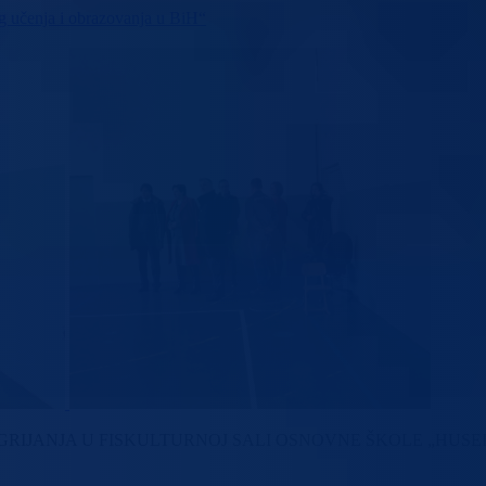
g učenja i obrazovanja u BiH“
RIJANJA U FISKULTURNOJ SALI OSNOVNE ŠKOLE „HUSEI