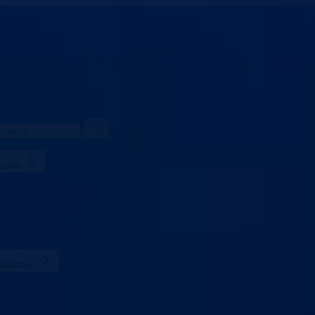
vo za obrazovanje,
mlade, nauku, kulturu i sport
Bosansko-podrinjski k
uelno
Sve vijesti
Konkursi i oglasi
Javne nabavke
Obavještenja
Javne rasprave
Projekti
istarstvo
Ministar
Nadležnosti
Organizacija