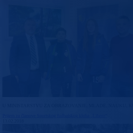
U MINISTARSTVU ZA OBRAZOVANJE, MLADE, NAUKU, K
Prijem za članove Sportskog fudbalskog kluba „Libero“
13.02.2018