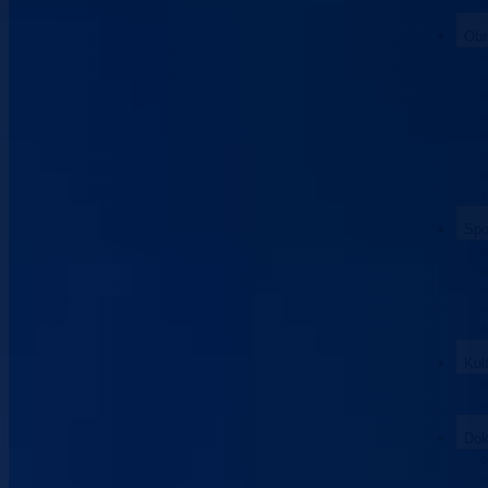
Obr
Spo
Kul
Dok