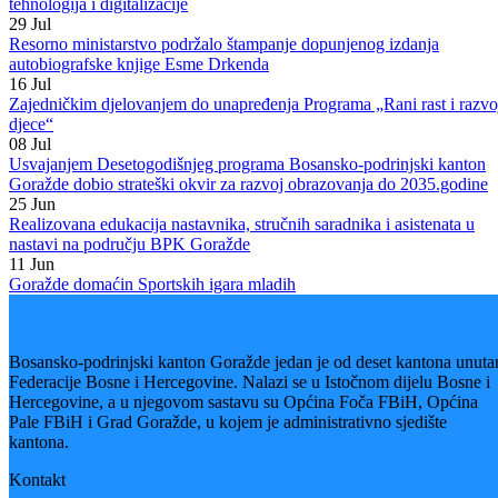
Vijesti
Vidi sve
31
Jul
Digital Build Summit po četvrti put okupio stručnjake iz oblasti BIM
tehnologija i digitalizacije
29
Jul
Resorno ministarstvo podržalo štampanje dopunjenog izdanja