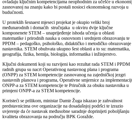
Ministar za obrazovanje, mlade, nauku, kulturu i sport BPK Goražde
Damir Žuga sa saradnicima, upriličio je danas sastanak s
predstavnicima organizacije Save the Children na kojem je
razgovarano o dosadašnjim aktivnostima, kao i narednim koracima n
realizaciji projekta „Unaprijeđenje osnovnog učenja i obrazovanja u
BiH“ koji ova organizacija realizuje od 2016. godine uz podršku
Agencije za međunarodnu saradnju SAD-a USAID.
U maju 2017. godine Ministarstvo za obrazovanje, mlade, nauku,
kulturu i sport potpisalo je Memorandum o razumjevanju sa
organizacijom Save the Children kojim je izražena spremnost za
saradnju na projektu ENABLE BiH, čiji cilj je osigurati da učenici
ovladaju ključnim kompetencijama neophodnim za učešće u ekonomij
zasnovanoj na znanju kako bi postali nosioci ekonomskog razvoja u
budućnosti.