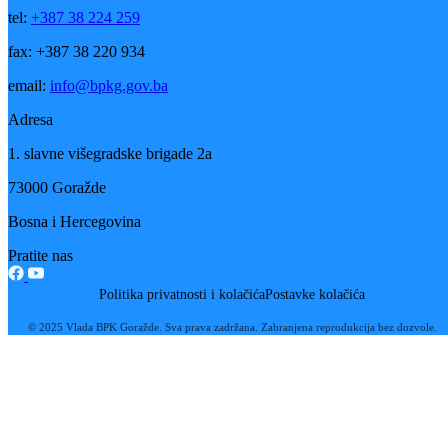
autobiografske knjige Esme Drkenda
16
Jul
Zajedničkim djelovanjem do unapređenja Programa „Rani rast i razvo
djece“
08
Jul
Usvajanjem Desetogodišnjeg programa Bosansko-podrinjski kanton
Goražde dobio strateški okvir za razvoj obrazovanja do 2035.godine
25
Jun
Realizovana edukacija nastavnika, stručnih saradnika i asistenata u
nastavi na području BPK Goražde
11
Jun
Goražde domaćin Sportskih igara mladih