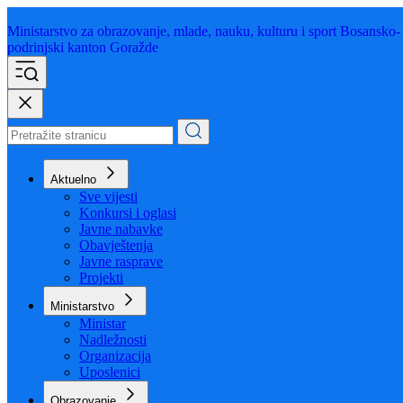
Ministarstvo za obrazovanje,
mlade, nauku, kulturu i sport
Bosansko-
podrinjski kanton Goražde
Aktuelno
Sve vijesti
Konkursi i oglasi
Javne nabavke
Obavještenja
Javne rasprave
Projekti
Ministarstvo
Ministar
Nadležnosti