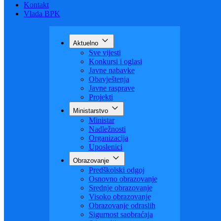
Budžet
Zaštita ličnih podataka
Nauka
Kontakt
Vlada BPK
Aktuelno
Sve vijesti
Konkursi i oglasi
Javne nabavke
Obavještenja
Javne rasprave
Projekti
Ministarstvo
Ministar
Nadležnosti
Organizacija
Uposlenici
Obrazovanje
Predškolski odgoj
Osnovno obrazovanje
Srednje obrazovanje