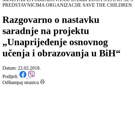
Početna
/
Vijesti
MINISTAR ZA OBRAZOVANJE DAMIR ŽUGA SASTAO SE S
PREDSTAVNICIMA ORGANIZACIJE SAVE THE CHILDREN
Razgovarno o nastavku
saradnje na projektu
„Unaprijeđenje osnovnog
učenja i obrazovanja u BiH“
Datum: 22.02.2018.
Podijeli:
Odštampaj stranicu