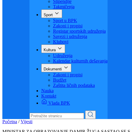
Visoko obrazovanje
Obrazovanje odraslih
Sigurnost saobraćaja
Stipendije
Takmičenja
Sport
Sport u BPK
Zakoni i propisi
Registar sportskih udruženja
Savezi i udruženja
Klubovi
Kultura
Udruženja
Kalendar kulturnih dešavanja
Dokumenti
Zakoni i propisi
Budžet
Zaštita ličnih podataka
Nauka
Kontakt
Vlada BPK