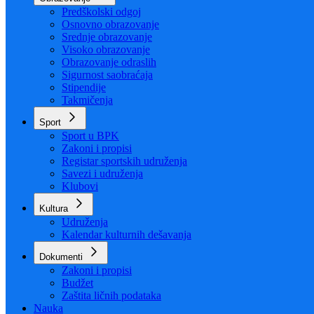
Organizacija
Uposlenici
Obrazovanje
Predškolski odgoj
Osnovno obrazovanje
Srednje obrazovanje
Visoko obrazovanje
Obrazovanje odraslih
Sigurnost saobraćaja
Stipendije
Takmičenja
Sport
Sport u BPK
Zakoni i propisi
Registar sportskih udruženja
Savezi i udruženja
Klubovi
Kultura
Udruženja
Kalendar kulturnih dešavanja
Dokumenti
Zakoni i propisi