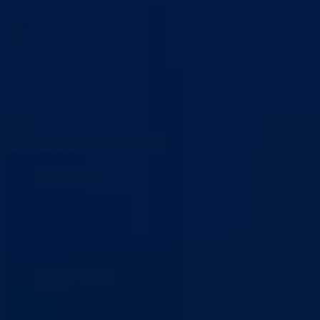
Ministarstvo za obrazovanje,
mlade, nauku, kulturu i sport
Bosansko-
podrinjski kanton Goražde
Aktuelno
Sve vijesti
Konkursi i oglasi
Javne nabavke
Obavještenja
Javne rasprave
Projekti
Ministarstvo
Ministar
Nadležnosti