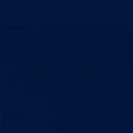
Početna
/
Vijesti
Rezultati pretrage za ""