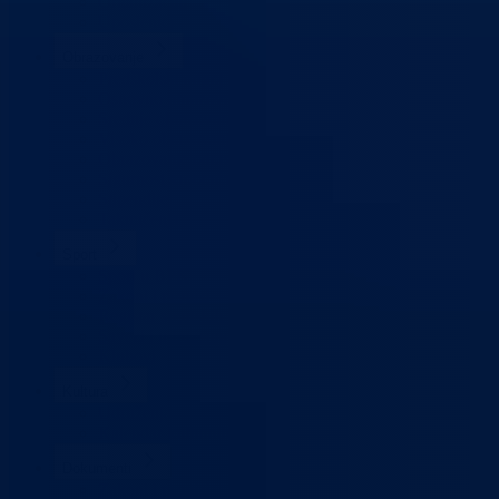
Organizacija
Uposlenici
Obrazovanje
Predškolski odgoj
Osnovno obrazovanje
Srednje obrazovanje
Visoko obrazovanje
Obrazovanje odraslih
Sigurnost saobraćaja
Stipendije
Takmičenja
Sport
Sport u BPK
Zakoni i propisi
Registar sportskih udruženja
Savezi i udruženja
Klubovi
Kultura
Udruženja
Kalendar kulturnih dešavanja
Dokumenti
Zakoni i propisi