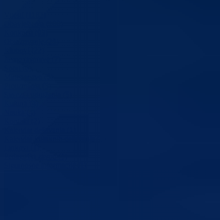
Vijesti (1162)
Obavještenja (100)
Konkursi (93)
Obrazovanje (28)
Klubovi (22)
Javne rasprave (7)
Sport (6)
Ministarstvo (5)
Preuzmanja (5)
Savezi i udruženja (5)
Kultura (4)
Nauka (4)
Kontakt (2)
Kalendar dešavanja (1)
Kalendar kulturnih dešavanja (1)
Linkovi (1)
Pedagoški zavod (1)
Sigurnosne informacije (1)