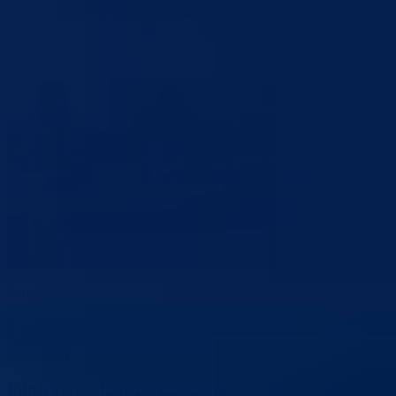
Skupština BPK Goražde održala nastavak 2. tematske sjednice
Informacija o oblasti obrazovanja na prostoru Bosansko-podrinjskog
kantona Goražde vraćena na doradu
05.05.2021
Filtriraj rezultate po kategoriji