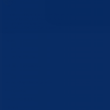
Bosansko-podrinjski kanton Goražde jedan je od deset kantona unuta
Federacije Bosne i Hercegovine. Nalazi se u Istočnom dijelu Bosne i
Hercegovine, a u njegovom sastavu su Općina Foča FBiH, Općina
Pale FBiH i Grad Goražde, u kojem je administrativno sjedište
kantona.
Kontakt
tel:
+387 38 224 259
fax: +387 38 220 934
email:
info@bpkg.gov.ba
Adresa
1. slavne višegradske brigade 2a
73000 Goražde
Bosna i Hercegovina
Pratite nas