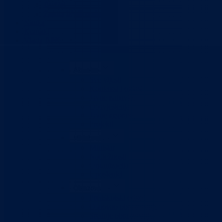
Budžet
Zaštita ličnih podataka
Nauka
Kontakt
Vlada BPK
Aktuelno
Sve vijesti
Konkursi i oglasi
Javne nabavke
Obavještenja
Javne rasprave
Projekti
Ministarstvo
Ministar
Nadležnosti
Organizacija
Uposlenici
Obrazovanje
Predškolski odgoj
Osnovno obrazovanje
Srednje obrazovanje