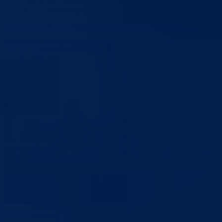
U dječijem parku „Plavi cvijet“ ozvaničen početak realizacije Projekt
igraonica pred polazak u školu
Buduće prvačiće posjetio ministar obrazovanja sa saradnicima
06.05.2021