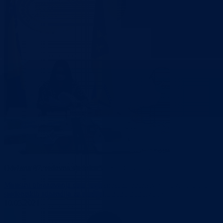
Održana 87. redovna sjednica Vlade BPK Goražde
Ministru obrazovanja data saglasnost za potpisivanje ugovora o dodjel
studentskih stipendija za studijsku 2020/2021.godinu
10.05.2021