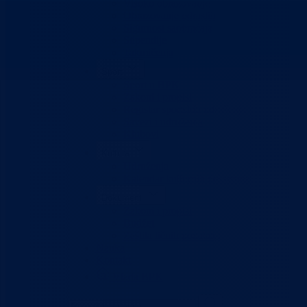
Visoko obrazovanje
Obrazovanje odraslih
Sigurnost saobraćaja
Stipendije
Takmičenja
Sport
Sport u BPK
Zakoni i propisi
Registar sportskih udruženja
Savezi i udruženja
Klubovi
Kultura
Udruženja
Kalendar kulturnih dešavanja
Dokumenti
Zakoni i propisi
Budžet
Zaštita ličnih podataka
Nauka
Kontakt
Vlada BPK