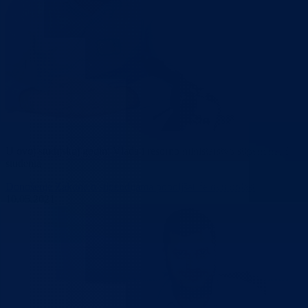
U ovoj studijskoj godini Vlada i resorno ministarstvo stipendirat će 1
studenta
Donošenje Zakona o stipendijama poboljšat će ovu oblast
10.05.2021