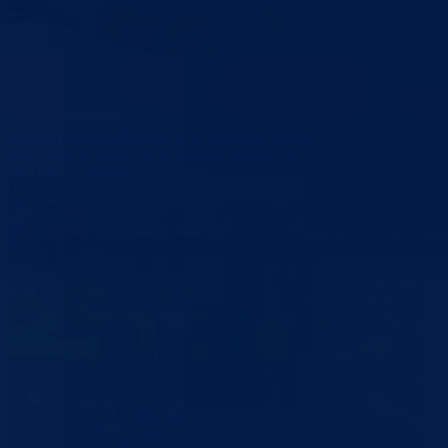
Ministar za obrazovanje, mlade, nauku, kulturu i sport BPK Goražde
Upućen poziv roditeljima da se uključe u sutrašnju javnu raspravu o
temi “Upis učenika u prve razrede srednjih škola za školsku
2021/2022. godinu”
10.05.2021