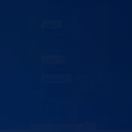
Obrazovanje odraslih
Sigurnost saobraćaja
Stipendije
Takmičenja
Sport
Sport u BPK
Zakoni i propisi
Registar sportskih udruženja
Savezi i udruženja
Klubovi
Kultura
Udruženja
Kalendar kulturnih dešavanja
Dokumenti
Zakoni i propisi
Budžet
Zaštita ličnih podataka
Nauka
Kontakt
Vlada BPK