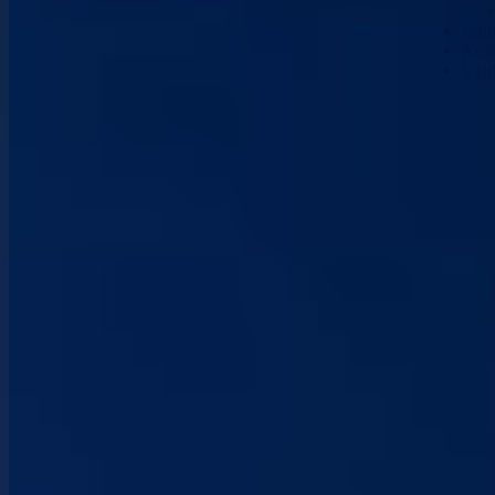
Nau
Kont
Vla