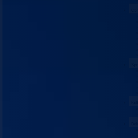
Obr
Spo
Kul
Dok