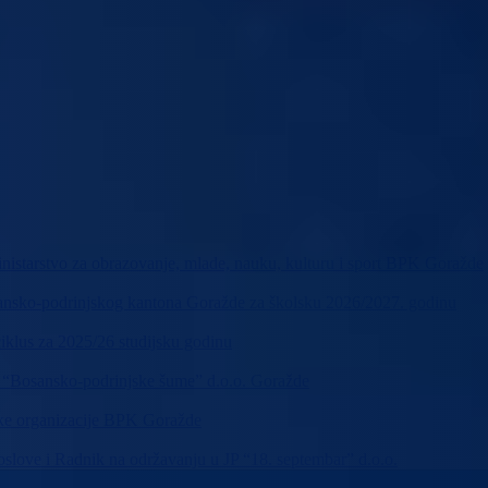
nistarstvo za obrazovanje, mlade, nauku, kulturu i sport BPK Goražde
osansko-podrinjskog kantona Goražde za školsku 2026/2027. godinu
ciklus za 2025/26 studijsku godinu
JP “Bosansko-podrinjske šume” d.o.o. Goražde
čke organizacije BPK Goražde
poslove i Radnik na održavanju u JP “18. septembar” d.o.o.