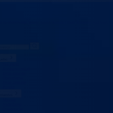
vo za obrazovanje,
mlade, nauku, kulturu i sport
Bosansko-podrinjski k
uelno
Sve vijesti
Konkursi i oglasi
Javne nabavke
Obavještenja
Javne rasprave
Projekti
istarstvo
Ministar
Nadležnosti
Organizacija