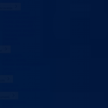
Uposlenici
azovanje
Predškolski odgoj
Osnovno obrazovanje
Srednje obrazovanje
Visoko obrazovanje
Obrazovanje odraslih
Sigurnost saobraćaja
Stipendije
Takmičenja
rt
Sport u BPK
Zakoni i propisi
Registar sportskih udruženja
Savezi i udruženja
Klubovi
tura
Udruženja
Kalendar kulturnih dešavanja
umenti
Zakoni i propisi
Budžet