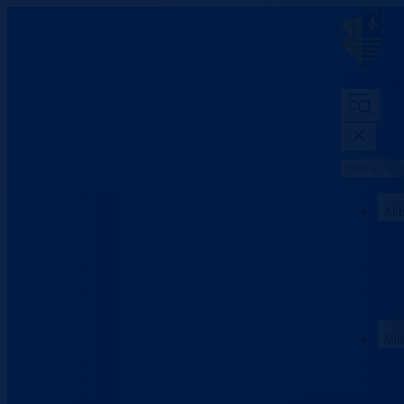
Ministarst
Akt
Min