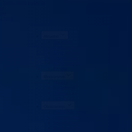
Zaštita ličnih podataka
ka
akt
da BPK
Aktuelno
Sve vijesti
Konkursi i oglasi
Javne nabavke
Obavještenja
Javne rasprave
Projekti
Ministarstvo
Ministar
Nadležnosti
Organizacija
Uposlenici
Obrazovanje
Predškolski odgoj
Osnovno obrazovanje
Srednje obrazovanje
Visoko obrazovanje