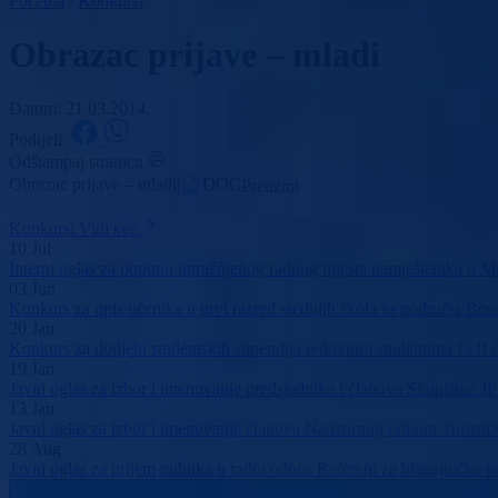
Početna
/
Konkursi
Obrazac prijave – mladi
Datum: 21.03.2014.
Podijeli:
Odštampaj stranicu
Obrazac prijave – mladi
|
DOC
Preuzmi
Konkursi
Vidi sve
10
Jul
Interni oglas za popunu upražnjenog radnog mjesta namještenika u Mi
03
Jun
Konkurs za upis učenika u prvi razred srednjih škola sa područja B
20
Jan
Konkurs za dodjelu studentskih stipendija redovnim studentima I i II 
19
Jan
Javni oglas za izbor i imenovanje predsjednika i članova Skupštine 
13
Jan
Javni oglas za izbor i imenovanje članova Nadzornog odbora Turisti
28
Aug
Javni oglas za prijem radnika u radni odnos Referent za blagajničke 