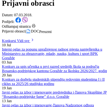
Početna
/
Konkursi
Prijavni obrasci
Datum: 07.03.2018.
Podijeli:
Odštampaj stranicu
Prijavni obrasci
|
DOC
Preuzmi
Konkursi
Vidi sve
10
Jul
Interni oglas za popunu upražnjenog radnog mjesta namještenika u
Ministarstvo za obrazovanje, mlade, nauku, kulturu i sport BPK
Goražde
03
Jun
Konkurs za upis učenika u prvi razred srednjih škola sa područja
Bosansko-podrinjskog kantona Goražde za školsku 2026/2027. godi
20
Jan
Konkurs za dodjelu studentskih stipendija redovnim studentima I i II
ciklus za 2025/26 studijsku godinu
19
Jan
Javni oglas za izbor i imenovanje predsjednika i članova Skupštine JP