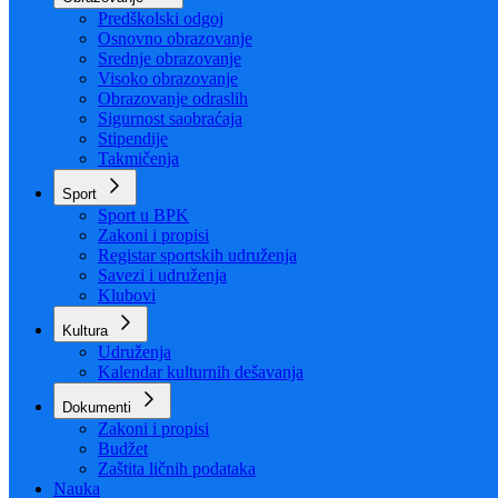
Organizacija
Uposlenici
Obrazovanje
Predškolski odgoj
Osnovno obrazovanje
Srednje obrazovanje
Visoko obrazovanje
Obrazovanje odraslih
Sigurnost saobraćaja
Stipendije
Takmičenja
Sport
Sport u BPK
Zakoni i propisi
Registar sportskih udruženja
Savezi i udruženja
Klubovi
Kultura
Udruženja
Kalendar kulturnih dešavanja
Dokumenti
Zakoni i propisi