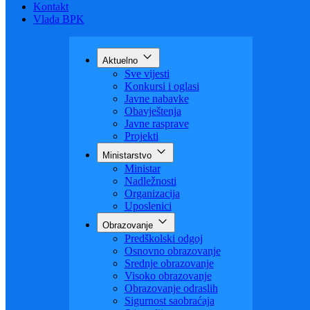
Budžet
Zaštita ličnih podataka
Nauka
Kontakt
Vlada BPK
Aktuelno
Sve vijesti
Konkursi i oglasi
Javne nabavke
Obavještenja
Javne rasprave
Projekti
Ministarstvo
Ministar
Nadležnosti
Organizacija
Uposlenici
Obrazovanje
Predškolski odgoj
Osnovno obrazovanje
Srednje obrazovanje