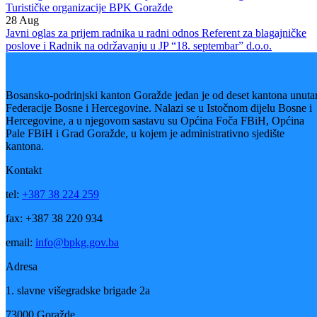
“Bosansko-podrinjske šume” d.o.o. Goražde
13
Jan
Javni oglas za izbor i imenovanje članova Nadzornog odbora
Turističke organizacije BPK Goražde
28
Aug
Javni oglas za prijem radnika u radni odnos Referent za blagajničke
poslove i Radnik na održavanju u JP “18. septembar” d.o.o.