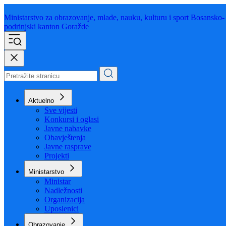
Ministarstvo za obrazovanje,
mlade, nauku, kulturu i sport
Bosansko-
podrinjski kanton Goražde
Aktuelno
Sve vijesti
Konkursi i oglasi
Javne nabavke
Obavještenja
Javne rasprave
Projekti
Ministarstvo
Ministar
Nadležnosti