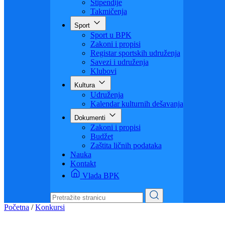
Visoko obrazovanje
Obrazovanje odraslih
Sigurnost saobraćaja
Stipendije
Takmičenja
Sport
Sport u BPK
Zakoni i propisi
Registar sportskih udruženja
Savezi i udruženja
Klubovi
Kultura
Udruženja
Kalendar kulturnih dešavanja
Dokumenti
Zakoni i propisi
Budžet
Zaštita ličnih podataka
Nauka
Kontakt
Vlada BPK