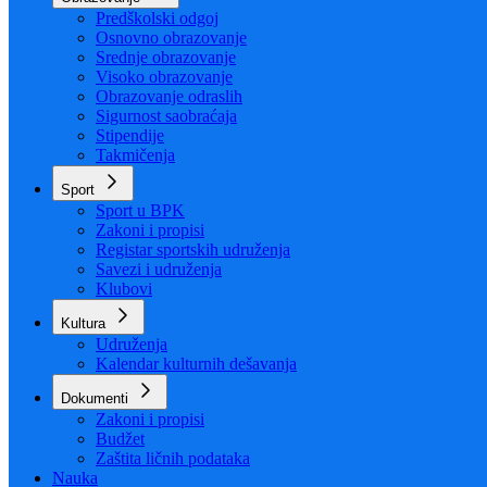
Organizacija
Uposlenici
Obrazovanje
Predškolski odgoj
Osnovno obrazovanje
Srednje obrazovanje
Visoko obrazovanje
Obrazovanje odraslih
Sigurnost saobraćaja
Stipendije
Takmičenja
Sport
Sport u BPK
Zakoni i propisi
Registar sportskih udruženja
Savezi i udruženja
Klubovi
Kultura
Udruženja
Kalendar kulturnih dešavanja
Dokumenti
Zakoni i propisi