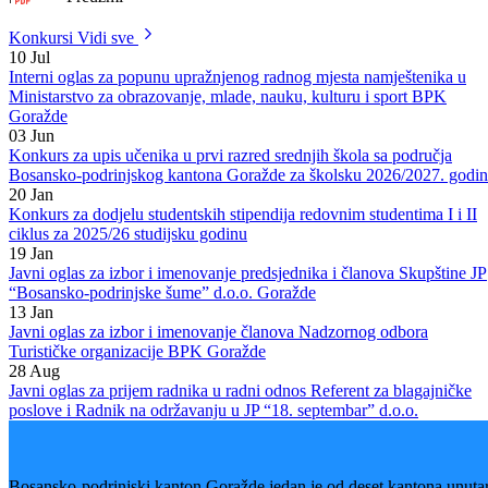
DJELATNOSTI NA NIVOU BOSANSKO – PODRINJSKOG
KANTONA GORAŽDE ZA 2019. GODINU
|
PDF
Preuzmi
Konkursi
Vidi sve
10
Jul
Interni oglas za popunu upražnjenog radnog mjesta namještenika u
Ministarstvo za obrazovanje, mlade, nauku, kulturu i sport BPK
Goražde
03
Jun
Konkurs za upis učenika u prvi razred srednjih škola sa područja
Bosansko-podrinjskog kantona Goražde za školsku 2026/2027. godi
20
Jan
Konkurs za dodjelu studentskih stipendija redovnim studentima I i II
ciklus za 2025/26 studijsku godinu
19
Jan
Javni oglas za izbor i imenovanje predsjednika i članova Skupštine JP
“Bosansko-podrinjske šume” d.o.o. Goražde
13
Jan
Javni oglas za izbor i imenovanje članova Nadzornog odbora
Turističke organizacije BPK Goražde
28
Aug
Javni oglas za prijem radnika u radni odnos Referent za blagajničke
poslove i Radnik na održavanju u JP “18. septembar” d.o.o.