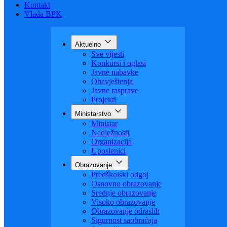
Budžet
Zaštita ličnih podataka
Nauka
Kontakt
Vlada BPK
Aktuelno
Sve vijesti
Konkursi i oglasi
Javne nabavke
Obavještenja
Javne rasprave
Projekti
Ministarstvo
Ministar
Nadležnosti
Organizacija
Uposlenici
Obrazovanje
Predškolski odgoj
Osnovno obrazovanje
Srednje obrazovanje