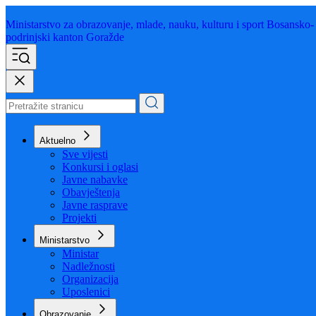
Ministarstvo za obrazovanje,
mlade, nauku, kulturu i sport
Bosansko-
podrinjski kanton Goražde
Aktuelno
Sve vijesti
Konkursi i oglasi
Javne nabavke
Obavještenja
Javne rasprave
Projekti
Ministarstvo
Ministar
Nadležnosti