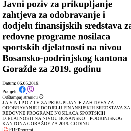
Početna
/
Konkursi
Javni poziv za prikupljanje
zahtjeva za odobravanje i
dodjelu finansijskih sredstava z
redovne programe nosilaca
sportskih djelatnosti na nivou
Bosansko-podrinjskog kantona
Goražde za 2019. godinu
Datum: 06.05.2019.
Podijeli:
Odštampaj stranicu
J A V N I P O Z I V ZA PRIKUPLJANJE ZAHTJEVA ZA
ODOBRAVANJE I DODJELU FINANSIJSKIH SREDSTAVA ZA
REDOVNE PROGRAME NOSILACA SPORTSKIH