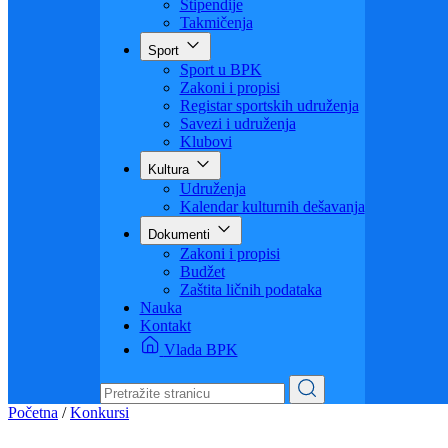
Visoko obrazovanje
Obrazovanje odraslih
Sigurnost saobraćaja
Stipendije
Takmičenja
Sport
Sport u BPK
Zakoni i propisi
Registar sportskih udruženja
Savezi i udruženja
Klubovi
Kultura
Udruženja
Kalendar kulturnih dešavanja
Dokumenti
Zakoni i propisi
Budžet
Zaštita ličnih podataka
Nauka
Kontakt
Vlada BPK