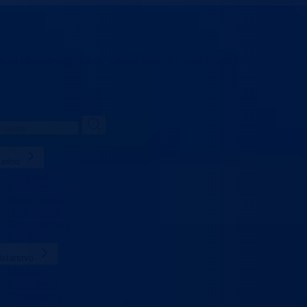
vo za obrazovanje,
mlade, nauku, kulturu i sport
Bosansko-podrinjski k
uelno
Sve vijesti
Konkursi i oglasi
Javne nabavke
Obavještenja
Javne rasprave
Projekti
istarstvo
Ministar
Nadležnosti
Organizacija