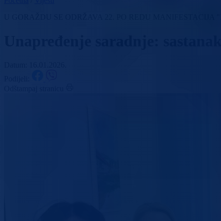
Početna
/
Vijesti
U GORAŽDU SE ODRŽAVA 22. PO REDU MANIFESTACIJA 
Unapređenje saradnje: sastanak
Datum: 16.01.2026.
Podijeli:
Odštampaj stranicu