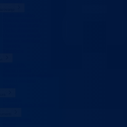
Uposlenici
azovanje
Predškolski odgoj
Osnovno obrazovanje
Srednje obrazovanje
Visoko obrazovanje
Obrazovanje odraslih
Sigurnost saobraćaja
Stipendije
Takmičenja
rt
Sport u BPK
Zakoni i propisi
Registar sportskih udruženja
Savezi i udruženja
Klubovi
tura
Udruženja
Kalendar kulturnih dešavanja
umenti
Zakoni i propisi
Budžet