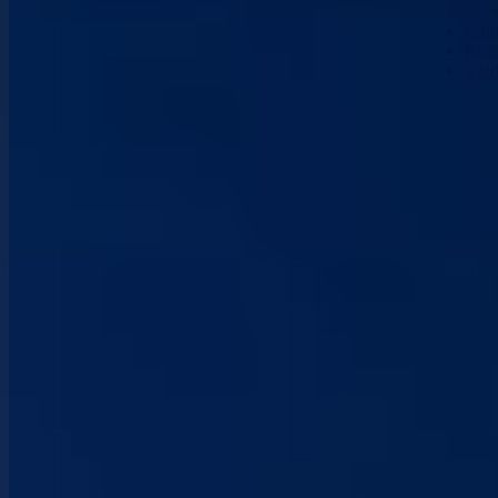
Nau
Kont
Vla