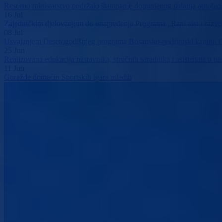
Resorno ministarstvo podržalo štampanje dopunjenog izdanja autobi
16
Jul
Zajedničkim djelovanjem do unapređenja Programa „Rani rast i razvo
08
Jul
Usvajanjem Desetogodišnjeg programa Bosansko-podrinjski kanton Go
25
Jun
Realizovana edukacija nastavnika, stručnih saradnika i asistenata u 
11
Jun
Goražde domaćin Sportskih igara mladih