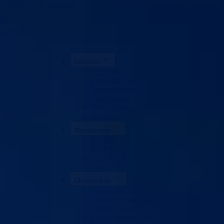
Zaštita ličnih podataka
ka
akt
da BPK
Aktuelno
Sve vijesti
Konkursi i oglasi
Javne nabavke
Obavještenja
Javne rasprave
Projekti
Ministarstvo
Ministar
Nadležnosti
Organizacija
Uposlenici
Obrazovanje
Predškolski odgoj
Osnovno obrazovanje
Srednje obrazovanje
Visoko obrazovanje