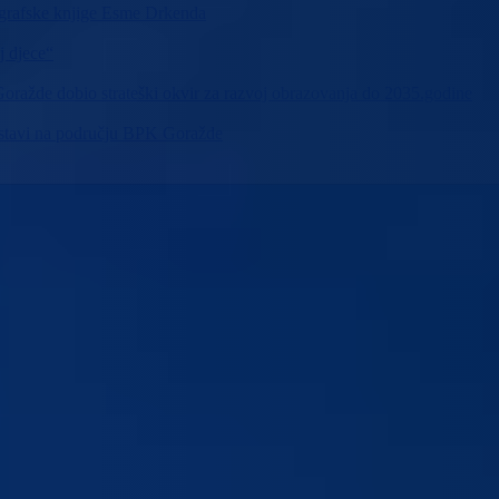
ografske knjige Esme Drkenda
j djece“
ražde dobio strateški okvir za razvoj obrazovanja do 2035.godine
nastavi na području BPK Goražde