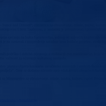
 Sunce nad Drinom“, ministrica za obrazovanje, mlade, nauku, kulturu
 i Hercegovini Eliem Tauberom, a sastanku je prisustvovao i pomoćnik 
ja sjećanja na Isaka Samokovliju, jednog od najvećih književnih velikan
n je na nastavak i unapređenje saradnje kroz buduće projekte, među koj
uži podršku i aktivno učestvuje u realizaciji ove manifestacije, koja se
tne važnosti za očuvanje kulturnog naslijeđa.
vo planira objavu konkursa za učenike osnovnih i srednjih škola koji će
proljeća“, čime se dodatno afirmiše njen edukativni i obrazovni karakte
su Ministarstvo za obrazovanje, mlade, nauku, kulturu i sport Bosansk
hnologija i digitalizacije