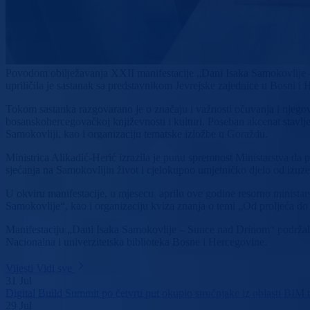
Povodom obilježavanja XXII manifestacije „Dani Isaka Samokovlije –
upriličila je sastanak sa predstavnikom Jevrejske zajednice u Bosni
Tokom sastanka razgovarano je o značaju i važnosti očuvanja i njegovan
bosanskohercegovačkoj književnosti i kulturi. Poseban akcenat stavlje
Samokovliji, kao i organizaciju tematske izložbe u Goraždu.
Ministrica Alikadić-Herić izrazila je punu spremnost Ministarstva da pr
sjećanja na Samokovlijin život i cjelokupno umjetničko djelo od izuze
U okviru manifestacije, u mjesecu aprilu ove godine resorno ministarst
Samokovlije“, kao i organizaciju kviza znanja o temi „Od proljeća do 
Manifestaciju „Dani Isaka Samokovlije – Sunce nad Drinom“ podržali 
Nacionalna i univerzitetska biblioteka Bosne i Hercegovine.
Vijesti
Vidi sve
31
Jul
Digital Build Summit po četvrti put okupio stručnjake iz oblasti BIM te
29
Jul