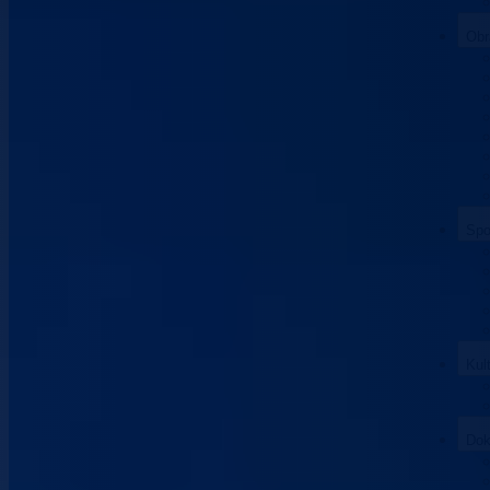
Obr
Spo
Kul
Dok