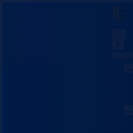
Ministarst
Akt
Min