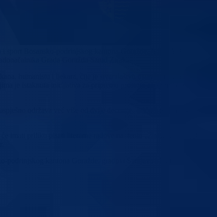
 i sport Bosansko-podrinjskog kantona Goražde, Adisa Alikadić-Herić,
gradonačalnika Grada Goražda Sanid Zirak.
a, humanistu i ljekara, čije je stvaralaštvo ostavilo neizbrisiv trag u
ima je istaknuta inicijativa za pripremu prostora za spomen-sobu Isaku
 uspješno održava već više od dvije decenije, ističući da je njegovanje
 imati priliku pisati literarne radove na temu „Život i djelo Isaka
r.
o-podrinjskog kantona Goražde, gradovi Sarajevo i Fojnica, te