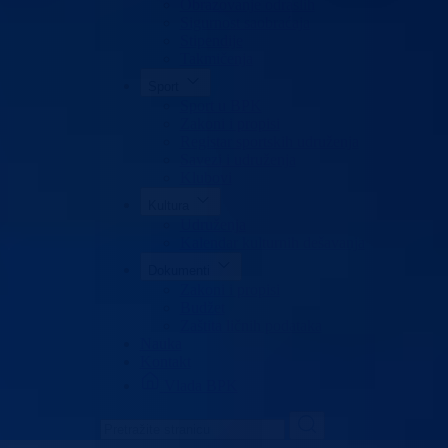
Obrazovanje odraslih
Sigurnost saobraćaja
Stipendije
Takmičenja
Sport
Sport u BPK
Zakoni i propisi
Registar sportskih udruženja
Savezi i udruženja
Klubovi
Kultura
Udruženja
Kalendar kulturnih dešavanja
Dokumenti
Zakoni i propisi
Budžet
Zaštita ličnih podataka
Nauka
Kontakt
Vlada BPK