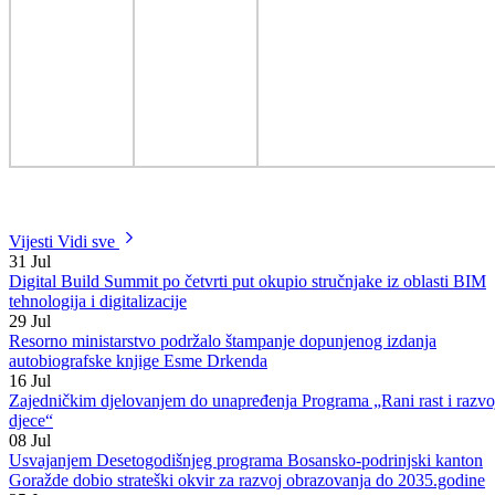
Baščelija“ i MSŠ „Enver Pozderović“, premijer BPK Goražde Emir
Frašto i resorna ministrica Alma Delizaimović održali su danas
sastanak sa direktorima ovih škola te direktorima kantonalne Direkcij
robnih rezervi i Centra za kulturu, iz čije kotlovnice se pomenute škol
zagrijavaju.
Prema riječima direktora Kantonalnih robnih rezervi Asima Vilića,
postojeći problemi, djelimično uzrokovani potrebom zagrijavanja
novoizgrađenog sprata na Mješovitoj srednjoj školi te nekvalitetnom
izvedbom grijnih instalacija u pojedinim prostorijama koje se
zagrijavaju iz ove kotlovnice, riješili bi se nabavkom još jedne pumpe
koja bi značajno poboljšala funkcionisanje postojećeg sistema grijanja
Obzirom da se kotlovnica Centra za kulturu nalazi u lošem stanju te d
je u skorije vrijeme potrebno poduzeti mjere na dugoročnom rješavan
ovog problema, danas je razgovarano i o potencijalnim mogućnostim
rješavanja pitanja grijanja u školama, a konkretna rješenja bit će
razmatrana u narednom periodu.
Danas je dogovoreno da se poduzmu potrebne mjere oko nabavke
dodatne pumpe koja će poboljšati zagrijavanje školskih prostorija i
Centra za kulturu, a ukoliko se pitanje grijanja škola, ali i ostalih
ustanova koje se nalaze u blizini, uskoro, ne počne rješavati
sistematski, pokrenut će se procedura nabavke novog kotla u
kotlovnici Centra za kulturu s ciljem obezbjeđenja nesmetanog
funkcionisanja grijanja u narednoj grijnoj sezoni.