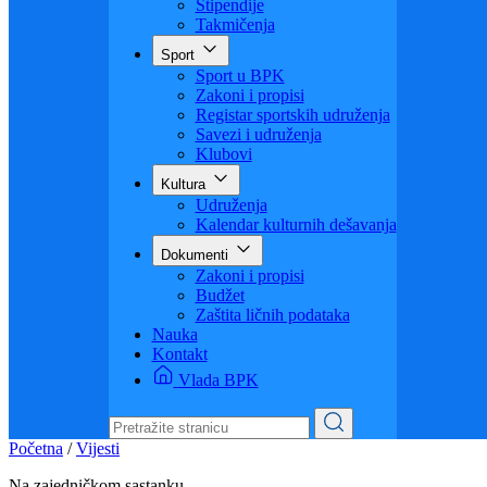
Visoko obrazovanje
Obrazovanje odraslih
Sigurnost saobraćaja
Stipendije
Takmičenja
Sport
Sport u BPK
Zakoni i propisi
Registar sportskih udruženja
Savezi i udruženja
Klubovi
Kultura
Udruženja
Kalendar kulturnih dešavanja
Dokumenti
Zakoni i propisi
Budžet
Zaštita ličnih podataka
Nauka
Kontakt
Vlada BPK