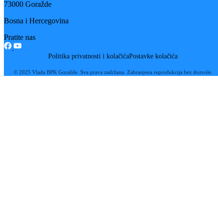
tehnologija i digitalizacije
29
Jul
Resorno ministarstvo podržalo štampanje dopunjenog izdanja
autobiografske knjige Esme Drkenda
16
Jul
Zajedničkim djelovanjem do unapređenja Programa „Rani rast i razvo
djece“
08
Jul
Usvajanjem Desetogodišnjeg programa Bosansko-podrinjski kanton
Goražde dobio strateški okvir za razvoj obrazovanja do 2035.godine
25
Jun
Realizovana edukacija nastavnika, stručnih saradnika i asistenata u
nastavi na području BPK Goražde
11
Jun
Goražde domaćin Sportskih igara mladih