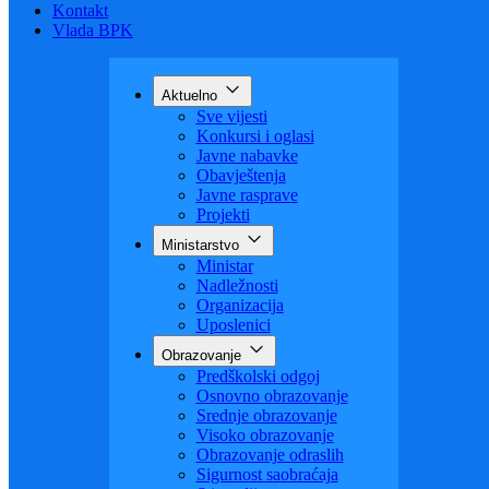
Budžet
Zaštita ličnih podataka
Nauka
Kontakt
Vlada BPK
Aktuelno
Sve vijesti
Konkursi i oglasi
Javne nabavke
Obavještenja
Javne rasprave
Projekti
Ministarstvo
Ministar
Nadležnosti
Organizacija
Uposlenici
Obrazovanje
Predškolski odgoj
Osnovno obrazovanje
Srednje obrazovanje