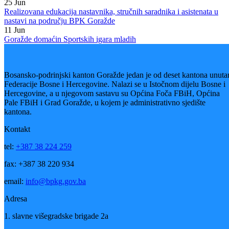
Vijesti
Vidi sve
31
Jul
Digital Build Summit po četvrti put okupio stručnjake iz oblasti BIM