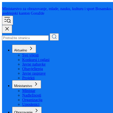
Ministarstvo za obrazovanje,
mlade, nauku, kulturu i sport
Bosansko-
podrinjski kanton Goražde
Aktuelno
Sve vijesti
Konkursi i oglasi
Javne nabavke
Obavještenja
Javne rasprave
Projekti
Ministarstvo
Ministar
Nadležnosti