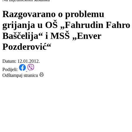
Početna
/
Vijesti
Na zajedničkom sastanku
Razgovarano o problemu
grijanja u OŠ „Fahrudin Fahro
Baščelija“ i MSŠ „Enver
Pozderović“
Datum: 12.01.2012.
Podijeli:
Odštampaj stranicu