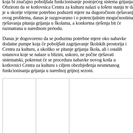
Kako bi se prije početka drugog polugodišta riješio problem
nedovoljnog zagrijavanja prostorija osnovne škole „Fahrudin Fahro