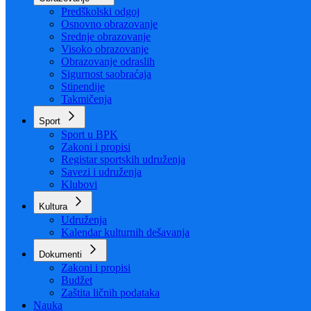
Organizacija
Uposlenici
Obrazovanje
Predškolski odgoj
Osnovno obrazovanje
Srednje obrazovanje
Visoko obrazovanje
Obrazovanje odraslih
Sigurnost saobraćaja
Stipendije
Takmičenja
Sport
Sport u BPK
Zakoni i propisi
Registar sportskih udruženja
Savezi i udruženja
Klubovi
Kultura
Udruženja
Kalendar kulturnih dešavanja
Dokumenti
Zakoni i propisi