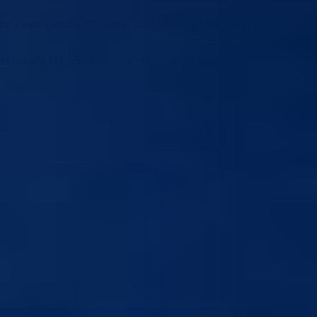
uru i sport Damir Žuga. On je učenicima i uposlenicima čestitao ovaj
olu pohađa 515 učenika koji se obrazuju za zanimanje elektrotehničar,