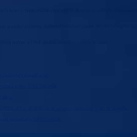
jeća kojoj je prisustvovao i ministar za obrazovanje mlade, nauku, kult
ne uspješne inžinjere, doktore i tehničare. Danas, Srednju tehničku šk
jskog smjera, a 1964. godine uveden je i mašinski smjer.
hnologija i digitalizacije
ografske knjige Esme Drkenda
j djece“
ražde dobio strateški okvir za razvoj obrazovanja do 2035.godine
nastavi na području BPK Goražde