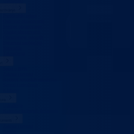
Uposlenici
azovanje
Predškolski odgoj
Osnovno obrazovanje
Srednje obrazovanje
Visoko obrazovanje
Obrazovanje odraslih
Sigurnost saobraćaja
Stipendije
Takmičenja
rt
Sport u BPK
Zakoni i propisi
Registar sportskih udruženja
Savezi i udruženja
Klubovi
tura
Udruženja
Kalendar kulturnih dešavanja
umenti
Zakoni i propisi
Budžet