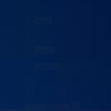
Obrazovanje odraslih
Sigurnost saobraćaja
Stipendije
Takmičenja
Sport
Sport u BPK
Zakoni i propisi
Registar sportskih udruženja
Savezi i udruženja
Klubovi
Kultura
Udruženja
Kalendar kulturnih dešavanja
Dokumenti
Zakoni i propisi
Budžet
Zaštita ličnih podataka
Nauka
Kontakt
Vlada BPK