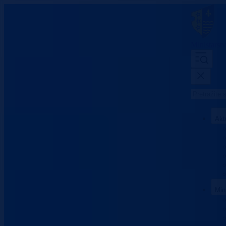
Ministarst
Akt
Min