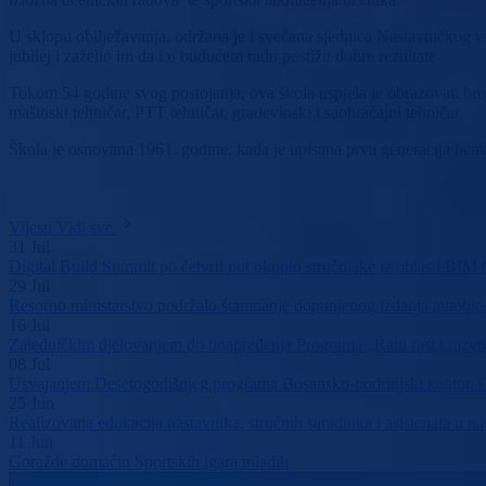
U sklopu obilježavanja, održana je i svečana sjednica Nastavničkog vi
jubilej i zaželio im da i u budućem radu postižu dobre rezultate.
Tokom 54 godine svog postojanja, ova škola uspjela je obrazovati broj
mašinski tehničar, PTT tehničar, građevinski i saobraćajni tehničar.
Škola je osnovana 1961. godine, kada je upisana prva generacija hemi
Vijesti
Vidi sve
31
Jul
Digital Build Summit po četvrti put okupio stručnjake iz oblasti BIM te
29
Jul
Resorno ministarstvo podržalo štampanje dopunjenog izdanja autobi
16
Jul
Zajedničkim djelovanjem do unapređenja Programa „Rani rast i razvo
08
Jul
Usvajanjem Desetogodišnjeg programa Bosansko-podrinjski kanton Go
25
Jun
Realizovana edukacija nastavnika, stručnih saradnika i asistenata u 
11
Jun
Goražde domaćin Sportskih igara mladih