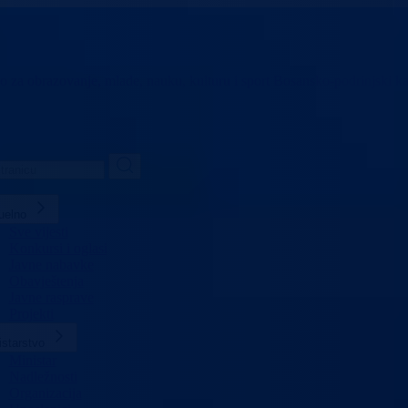
vo za obrazovanje,
mlade, nauku, kulturu i sport
Bosansko-podrinjski k
uelno
Sve vijesti
Konkursi i oglasi
Javne nabavke
Obavještenja
Javne rasprave
Projekti
istarstvo
Ministar
Nadležnosti
Organizacija