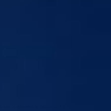
a kako bi se upoznali sa zanimanjima koja se obrazuju u ovoj školi,