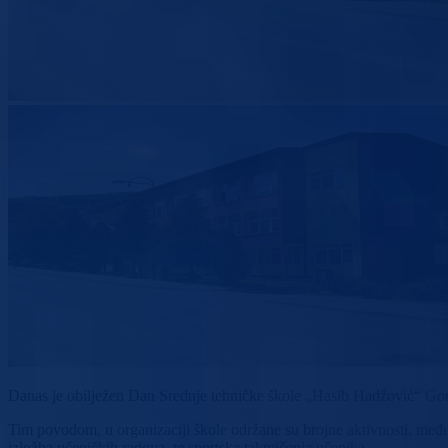
Danas je obilježen Dan Srednje tehničke škole „Hasib Hadžović“ Go
Tim povodom, u organizaciji škole održane su brojne aktivnosti, među
izložba učeničkih radova te sportska takmičenja učenika.