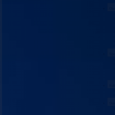
Obr
Spo
Kul
Dok