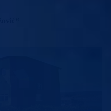
žović“