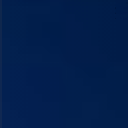
Nau
Kont
Vla