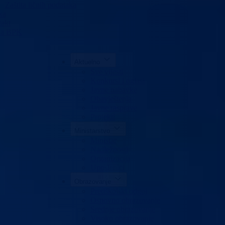
Zaštita ličnih podataka
ka
akt
da BPK
Aktuelno
Sve vijesti
Konkursi i oglasi
Javne nabavke
Obavještenja
Javne rasprave
Projekti
Ministarstvo
Ministar
Nadležnosti
Organizacija
Uposlenici
Obrazovanje
Predškolski odgoj
Osnovno obrazovanje
Srednje obrazovanje
Visoko obrazovanje