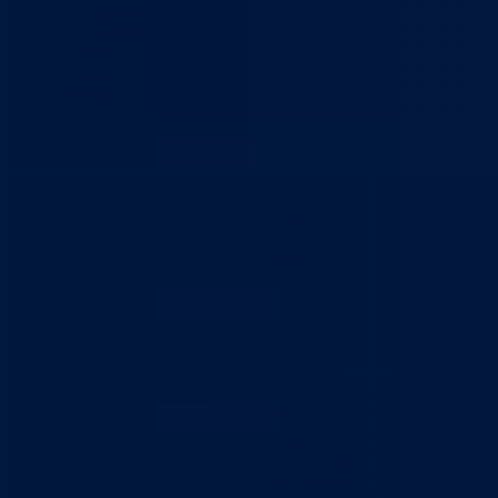
Budžet
Zaštita ličnih podataka
Nauka
Kontakt
Vlada BPK
Aktuelno
Sve vijesti
Konkursi i oglasi
Javne nabavke
Obavještenja
Javne rasprave
Projekti
Ministarstvo
Ministar
Nadležnosti
Organizacija
Uposlenici
Obrazovanje
Predškolski odgoj
Osnovno obrazovanje
Srednje obrazovanje