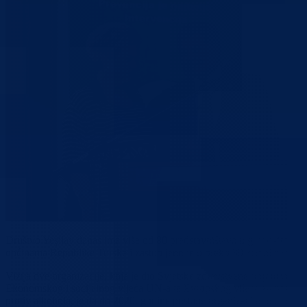
Društvo Yeşilay danas ima više od 80 predstavništava u gradovima i
općinama Republike Turske i zastupljeno je u preko 30 zemalja svijet
Vizija ove organizacije, koja je dio Svjetske zdravstvene organizacije,
Ekonomskog i socijalnog vijeća UN-a te Evropskog vijeća za borbu
protiv alkohola, je da do 2020. godine postane organizacija broj jedan