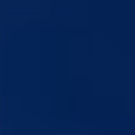
25
Jun
Realizovana edukacija nastavnika, stručnih saradnika i asistenata u
nastavi na području BPK Goražde
11
Jun
Goražde domaćin Sportskih igara mladih