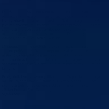
Današnjim potpisivanjem Memoranduma o razumijevanju čiji je cilj
realizacija programa prevencije ovisnosti i unaprjeđenja kvaliteta
javnog zdravlja u osnovnim i srednjim školama na području FBiH i
javnim univerzitetima, stvoreni su uslovi za provođenje programskih
aktivnosti i na području Bosansko-podrinjskog kantona, a
memorandum su potpisali resorni ministar Damir Žuga i predsjednik
Zelenog polumjeseca Redžo Čaušević.
Memorandumom je predviđeno da će Zeleni polumjesec BiH pružiti
stručnu podršku u realizaciji programskih aktivnosti sa edukacijom
nastavnog kadra, dok će ministarstvo, u skladu sa svojim
nadležnostima, koordinirati aktivnosti programa prevencije ovisnosti 
osnovnim i srednjim školama i drugim javnim ustanovama na područj
kantona.
Predsjednik Društva ovom prilikom je uručio posebna priznanja
ministru za obrazovanje Damiru Žugi koji je prepoznao značaj
aktivnosti Zelenog polumjeseca BiH i generalnoj direktorici firme
„Bekto Precisa“ Enisi Bekto koja je dala značajnu podršku radu ove
organizacije.