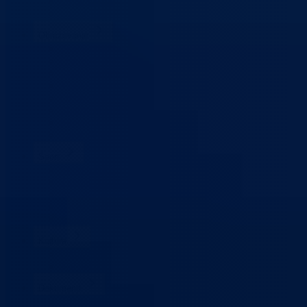
Organizacija
Uposlenici
Obrazovanje
Predškolski odgoj
Osnovno obrazovanje
Srednje obrazovanje
Visoko obrazovanje
Obrazovanje odraslih
Sigurnost saobraćaja
Stipendije
Takmičenja
Sport
Sport u BPK
Zakoni i propisi
Registar sportskih udruženja
Savezi i udruženja
Klubovi
Kultura
Udruženja
Kalendar kulturnih dešavanja
Dokumenti
Zakoni i propisi