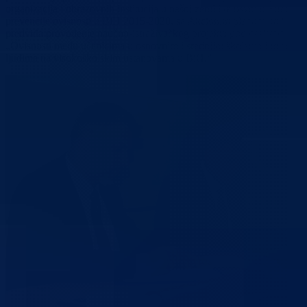
organizacija i obrazovnih institucija u našoj zemlji te usvojio Strategij
prevencije ovisnosti u BiH 2015-2020. sa Akcionim planom koji
predviđa provođenje naučno-istraživačkog projekta pod nazivom
„Ovisnosti među učenicima u osnovnim i srednjim školama i mladim
ljudima na visokoškolskim ustanovama u BiH.“