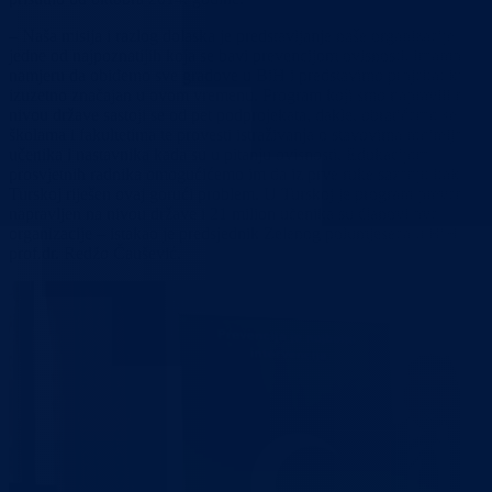
– Naša misija i razlog dolaska je predstavljanje naše organizacije kao
jedne od najpoznatijih koja se bavi prevencijom ovisnosti. Imamo
namjeru da obiđemo sve gradove u BiH i predstavimo projekat koji je
izuzetno značajan u ovom vremenu. Program koji smo napravili na
nivou države sastoji se od pet podprojekata, dakle, obratićemo se svi
školama i fakultetima te provesti istraživanja o stavovima roditelja,
učenika i nastavnika kada su u pitanju ovisnosti. Edukacijom
prosvjetnih radnika omogućićemo im da iz prve ruke sazanju kako je 
Turskoj riješen ovaj gorući problem. U Turskoj je program prevencije
napravljen na nivou države i 21 milion učenika su članovi ove
organizacije – istakao je predsjednik Zelenog polumjeseca u BiH
prof.dr. Redžo Čaušević.