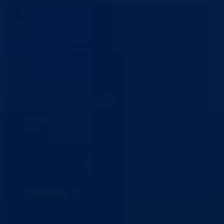
Ministarstvo za obrazovanje,
mlade, nauku, kulturu i sport
Bosansko-
podrinjski kanton Goražde
Aktuelno
Sve vijesti
Konkursi i oglasi
Javne nabavke
Obavještenja
Javne rasprave
Projekti
Ministarstvo
Ministar
Nadležnosti