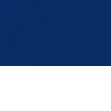
email:
info@bpkg.gov.ba
Adresa
1. slavne višegradske brigade 2a
73000 Goražde
Bosna i Hercegovina
Pratite nas
Politika privatnosti i kolačića
Postavke kolačića
© 2025 Vlada BPK Goražde. Sva prava zadržana. Zabranjena reprodukcija bez dozvole.