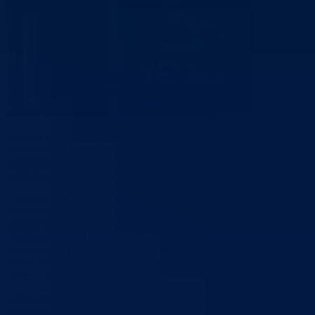
Ministar za obrazovanje, mlade, nauku, kulturu i sport Damir Žuga
iskazao je veliko zadovoljstvo zbog toga što će mladima, ali i ostalim
građanima biti omogućeno da se kroz razna predavanja upoznaju sa
problemom i štetnim posljedicama ovisnosti.
– Mislim da je pravo vrijeme da na adekvatan način djelujemo
preventivno u borbi protiv raznih toksikomanija. Organizacija Zeleni
polumjesec sa sjedištem u Sarajevu otvara klubove u četiri kantona –
Unsko-sanskom, Hercegovačko-neretvanskom, našem i Zeničko-
dobojskom kantonu, čime će svoje znanje i iskustvo u ovoj oblasti
učiniti dostupnim našim javnim ustanovama i mladima koji iskažu svo
interes – kazao je ministar.
Radi ostvarivanja ciljeva iz svoje misije, Zeleni mjesec u BiH u
proteklom je periodu potpisao sporazume o saradnji sa niz neprofitnih