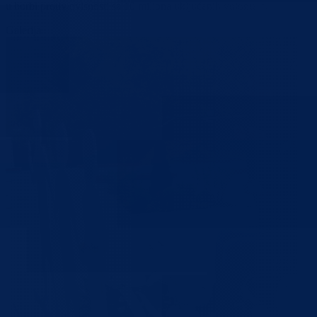
u borbi protiv ovisnosti sa 10 miliona uključenih volontera.
Galerija