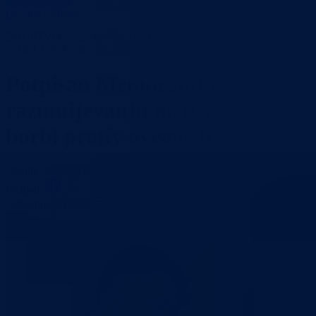
Početna
/
Vijesti
DRUŠTVO ZELENI POLUMJESEC BIH I MINISTARSTVO ZA
OBRAZOVANJE, MLADE, NAUKU, KULTURU I SPORT
Potpisan Memorandum o
razumijevanju na prevenciji i
borbi protiv ovisnosti
Datum: 09.10.2015.
Podijeli:
Odštampaj stranicu