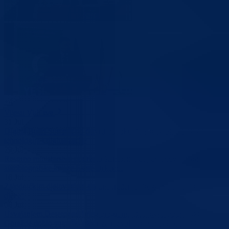
+4
Vijesti
Vidi sve
31
Jul
Digital Build Summit po četvrti put okupio stručnjake iz oblasti BIM
tehnologija i digitalizacije
29
Jul
Resorno ministarstvo podržalo štampanje dopunjenog izdanja
autobiografske knjige Esme Drkenda
16
Jul
Zajedničkim djelovanjem do unapređenja Programa „Rani rast i razvo
djece“
08
Jul
Usvajanjem Desetogodišnjeg programa Bosansko-podrinjski kanton
Goražde dobio strateški okvir za razvoj obrazovanja do 2035.godine