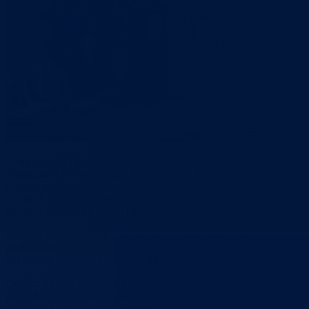
U organizaciji Društva Yeşilay – Zeleni polumjesec BiH i
Ministarstva za obrazovanje, mlade, nauku, kulturu i sport u Goraždu
je danas predstavljen Bosanskohercegovački program prevencije
ovisnosti čiji je cilj da ukaže na opasnost i probleme ovisnosti djece i
mladih u Bosni i Hercegovini.
Program je predstavljen u okviru jednodnevnog seminara za
predstavnike javnog života te predstavnike resornog ministarstva i
obrazovnih ustanova s područja BPK-a Goražde.
Društvo Yeşilay osnovano je u Istanbulu 1920. godine s ciljem
provođenja aktivnosti na prevenciji svih vrsta ovisnosti, a u BiH je
prisutno od oktobra 2014. godine.