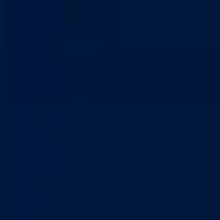
Visoko obrazovanje
Obrazovanje odraslih
Sigurnost saobraćaja
Stipendije
Takmičenja
Sport
Sport u BPK
Zakoni i propisi
Registar sportskih udruženja
Savezi i udruženja
Klubovi
Kultura
Udruženja
Kalendar kulturnih dešavanja
Dokumenti
Zakoni i propisi
Budžet
Zaštita ličnih podataka
Nauka
Kontakt
Vlada BPK