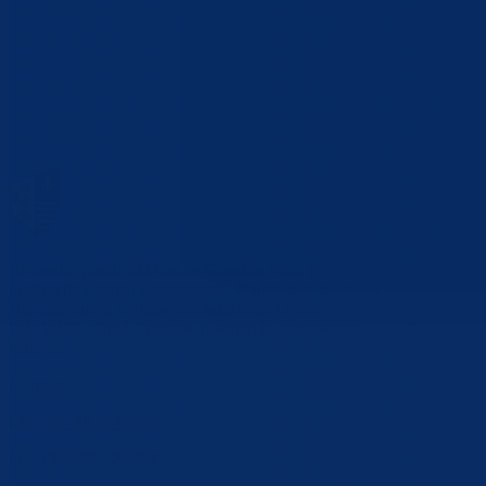
Bosansko-podrinjski kanton Goražde jedan je od deset kantona unuta
Federacije Bosne i Hercegovine. Nalazi se u Istočnom dijelu Bosne i
Hercegovine, a u njegovom sastavu su Općina Foča FBiH, Općina
Pale FBiH i Grad Goražde, u kojem je administrativno sjedište
kantona.
Kontakt
tel:
+387 38 224 259
fax: +387 38 220 934