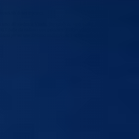
roteklih deset mjeseci.
 smo 40 sjednica Vlade, što znači da smo svake sedmice imali sjednicu
 dalje da radimo one prioritete i ciljeve koje smo ovdje istakli. U ov
 nalaziti jer su one životno realizovane i dešavaju se mimo Vlade. Ovo je