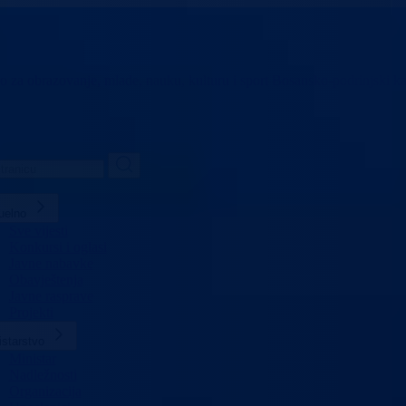
vo za obrazovanje,
mlade, nauku, kulturu i sport
Bosansko-podrinjski k
uelno
Sve vijesti
Konkursi i oglasi
Javne nabavke
Obavještenja
Javne rasprave
Projekti
istarstvo
Ministar
Nadležnosti
Organizacija