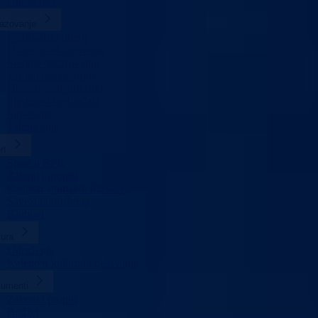
Uposlenici
azovanje
Predškolski odgoj
Osnovno obrazovanje
Srednje obrazovanje
Visoko obrazovanje
Obrazovanje odraslih
Sigurnost saobraćaja
Stipendije
Takmičenja
rt
Sport u BPK
Zakoni i propisi
Registar sportskih udruženja
Savezi i udruženja
Klubovi
tura
Udruženja
Kalendar kulturnih dešavanja
umenti
Zakoni i propisi
Budžet