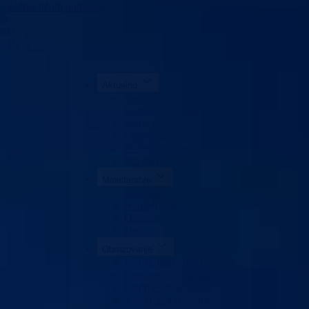
Zaštita ličnih podataka
ka
akt
da BPK
Aktuelno
Sve vijesti
Konkursi i oglasi
Javne nabavke
Obavještenja
Javne rasprave
Projekti
Ministarstvo
Ministar
Nadležnosti
Organizacija
Uposlenici
Obrazovanje
Predškolski odgoj
Osnovno obrazovanje
Srednje obrazovanje
Visoko obrazovanje