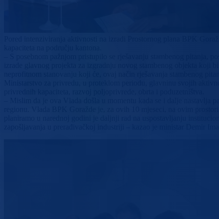
Pored intenziviranja aktivnosti na izradi Prostornog plana BPK Goražd
kapaciteta na području kantona.
– S posebnom pažnjom pristupilo se rješavanju stambenog pitanja, pos
izrade glavnog projekta za izgradnju novog stambenog objekta koji bi
neprofitnom stanovanju koji će, ovaj način rješavanja stambenog pitanj
Ministarstvo za privredu, u proteklom periodu, glavninu svojih aktivn
privrednih kapaciteta, razvoj poljoprivrede, obrta i poduzetništva.
– Mislim da je ova Vlada došla u momentu kada se i dalje nastavlja pa
regionu. Vlada BPK Goražde je, za ovih 10 mjeseci, na ovim prostorim
planiramo u narednoj godini je daljnji rad na uspostavljanju instituci
zapošljavanja u prerađivačkoj industriji – kazao je ministar Demir Im