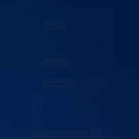
Obrazovanje odraslih
Sigurnost saobraćaja
Stipendije
Takmičenja
Sport
Sport u BPK
Zakoni i propisi
Registar sportskih udruženja
Savezi i udruženja
Klubovi
Kultura
Udruženja
Kalendar kulturnih dešavanja
Dokumenti
Zakoni i propisi
Budžet
Zaštita ličnih podataka
Nauka
Kontakt
Vlada BPK