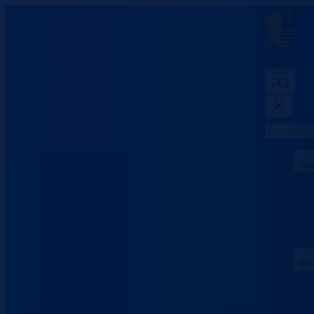
Ministarst
Akt
Min