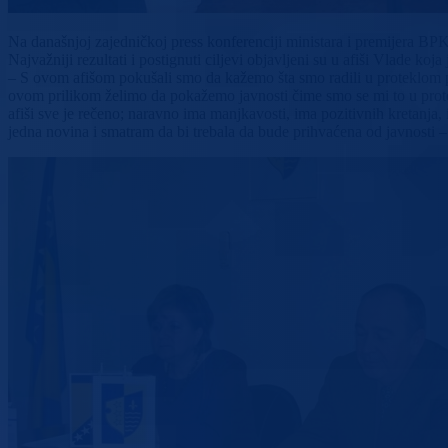
Na današnjoj zajedničkoj press konferenciji ministara i premijera BP
Najvažniji rezultati i postignuti ciljevi objavljeni su u afiši Vlade koja
– S ovom afišom pokušali smo da kažemo šta smo radili u proteklom pe
ovom prilikom želimo da pokažemo javnosti čime smo se mi to u protekl
afiši sve je rečeno; naravno ima manjkavosti, ima pozitivnih kretanja, i
jedna novina i smatram da bi trebala da bude prihvaćena od javnosti