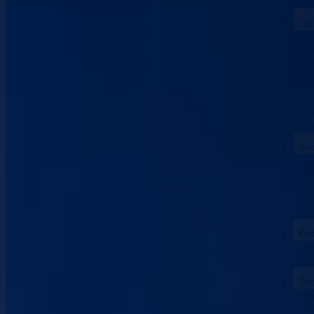
Obr
Spo
Kul
Dok