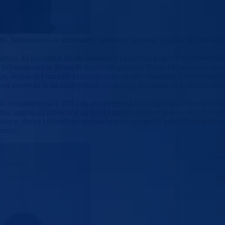
e, Ministarstvo za urbanizam, prostorno uređenje i zaštitu okoline aktiv
ebno, za kategoriju mlade populacije i potrebne kadrove na teritoriji k
 trebao da sadrži 30 novih stambenih jedinica. Vlada i Ministarstvo pr
a, definisati i razraditi kroz zakonske okvire – istaknuo je resorni min
osti usmjerilo je na unaprjeđenje poslovnog ambijenta na području našeg
d nezaposlenosti u BiH i da ova evropska kriza i globalna recesija još 
a, uspjela da preokrene taj trend i snažno krene u pravcu zapošljavanj
onalnog okvira i donošenju propisa koji će omogućiti poboljšanje poslovno
amović.