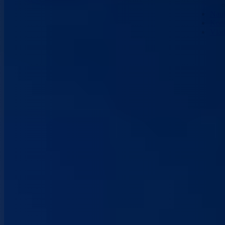
Nau
Kont
Vla