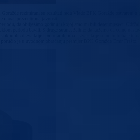
K Goražde rezimirani su rezultati rada Vlade BPK Goražde ostvareni u p
 je danas prezentirana javnosti.
riodu, da obilježimo godinu u kojoj smo mi bili deset mjeseci. Održali
om periodu bavili. S druge strane, želimo da kažemo da ćemo nastaviti i
staknutih ciljeva koje smo uradili, ima i stvari koje se ne bi trebale tu
 – poručio je u uvodnom obraćanju premijer BPK Goražde Emir Frašto.