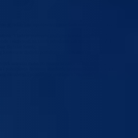
no je radilo i na ispunjavanju potrebnih uslova za proširenje stambenih
antona. Vlada je poduzela značajne korake, od obezbjeđenja lokacije do
ovode i aktivnosti na izradi određenih zakona, posebno Zakona o
istar Božidar Semiz.
 kantona te dodjelu podsticaja za očuvanje i proširenje postojećih
uvijek uzimaju maha po pitanju brisanja radnih mjesta u BiH i širem
a i poboljšanja životnog standarda građana. Ključna stvar koju
g okruženja i poboljšanje u oblasti tržišta rada, posebno, u oblasti