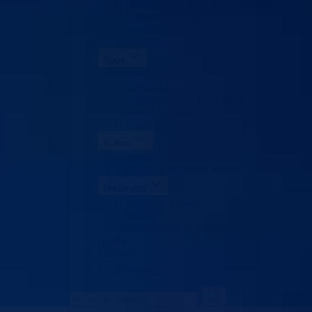
Obrazovanje odraslih
Sigurnost saobraćaja
Stipendije
Takmičenja
Sport
Sport u BPK
Zakoni i propisi
Registar sportskih udruženja
Savezi i udruženja
Klubovi
Kultura
Udruženja
Kalendar kulturnih dešavanja
Dokumenti
Zakoni i propisi
Budžet
Zaštita ličnih podataka
Nauka
Kontakt
Vlada BPK