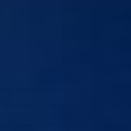
ktor Comtrade distribution Adnan Subašić.
a Microsoftom BiH, za JU OŠ „Husein ef. Đozo“ obezbijediti IT
oristile aplikacije i servisi u “oblaku”, kao što je Office 365.
 će oni moći usvajati znanja, uz upotrebu modernih tehnologija.
vi, kako bi se s uspostavljanjem elektronskih učionica nastava mogla