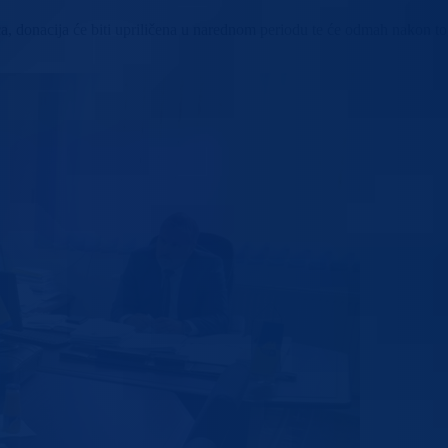
, donacija će biti upriličena u narednom periodu te će odmah nakon toga