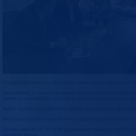
U posjeti Ministarstvu za obrazovanje, mlade, nauku, kulturu i sport
Tim povodom, na današnjem sastanku sa resornim ministrom Damirom 
opremu za uspostavljanje elektronskih učionica, odnosno donaciju dese
Naime, uspostavljanje elektronske učionice podrazumijeva opremanje uči
Na taj način, stvorit će se preduslovi za uključivanje učenika iz Bos
Također, istaknuto je i da će biti organizovana edukacija o načinima 
adekvatno odvijati.