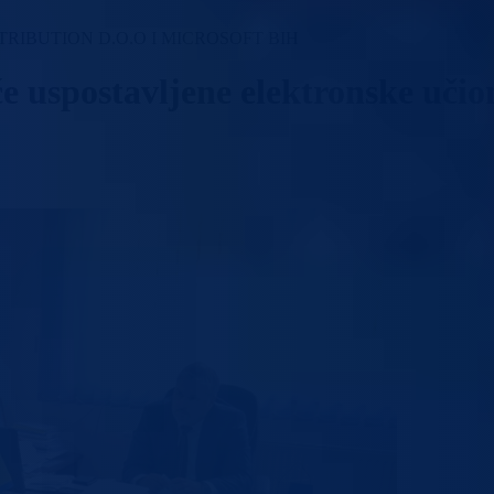
IBUTION D.O.O I MICROSOFT BIH
e uspostavljene elektronske učio