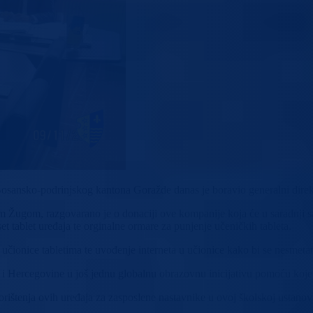
 Bosansko-podrinjskog kantona Goražde danas je boravio generalni dire
Žugom, razgovarano je o donaciji ove kompanije koja će u saradnji s
t tablet uređaja te orginalne ormare za punjenje učeničkih tableta.
onice tabletima te uvođenje interneta u učionice kako bi se nesmetano k
ne i Hercegovine u još jednu globalnu obrazovnu inicijativu pomoću koje
korištenja ovih uređaja za zasposlene nastavnike u ovoj školskoj ustano