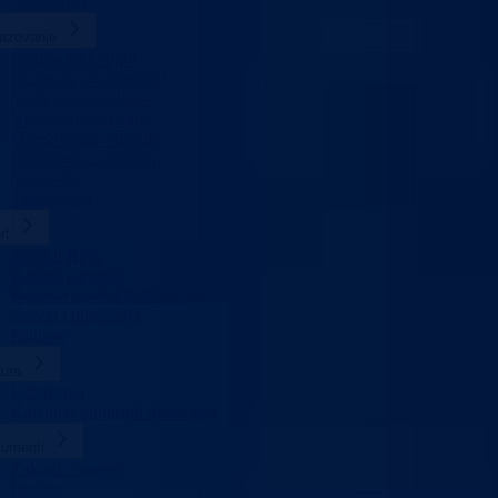
Uposlenici
azovanje
Predškolski odgoj
Osnovno obrazovanje
Srednje obrazovanje
Visoko obrazovanje
Obrazovanje odraslih
Sigurnost saobraćaja
Stipendije
Takmičenja
rt
Sport u BPK
Zakoni i propisi
Registar sportskih udruženja
Savezi i udruženja
Klubovi
tura
Udruženja
Kalendar kulturnih dešavanja
umenti
Zakoni i propisi
Budžet