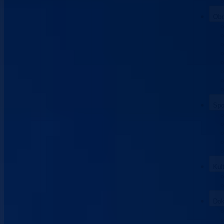
Obr
Spo
Kul
Dok