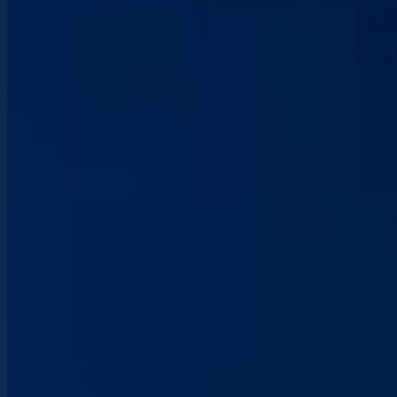
Nau
Kont
Vla