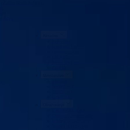
Zaštita ličnih podataka
ka
akt
da BPK
Aktuelno
Sve vijesti
Konkursi i oglasi
Javne nabavke
Obavještenja
Javne rasprave
Projekti
Ministarstvo
Ministar
Nadležnosti
Organizacija
Uposlenici
Obrazovanje
Predškolski odgoj
Osnovno obrazovanje
Srednje obrazovanje
Visoko obrazovanje