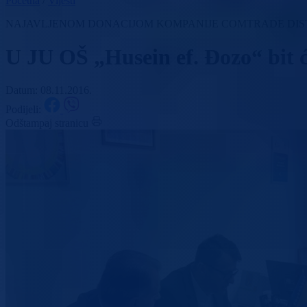
Početna
/
Vijesti
NAJAVLJENOM DONACIJOM KOMPANIJE COMTRADE DISTR
U JU OŠ „Husein ef. Đozo“ bit ć
Datum: 08.11.2016.
Podijeli:
Odštampaj stranicu