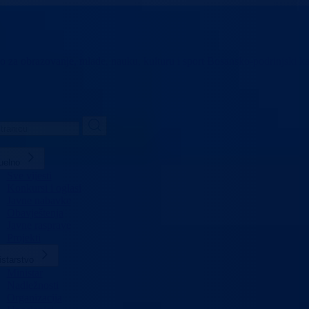
vo za obrazovanje,
mlade, nauku, kulturu i sport
Bosansko-podrinjski k
uelno
Sve vijesti
Konkursi i oglasi
Javne nabavke
Obavještenja
Javne rasprave
Projekti
istarstvo
Ministar
Nadležnosti
Organizacija