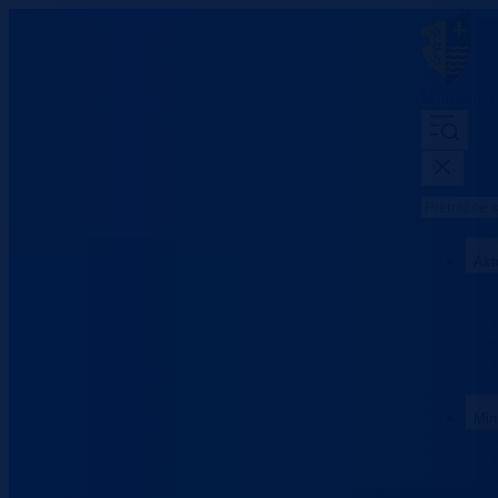
Ministarst
Akt
Min