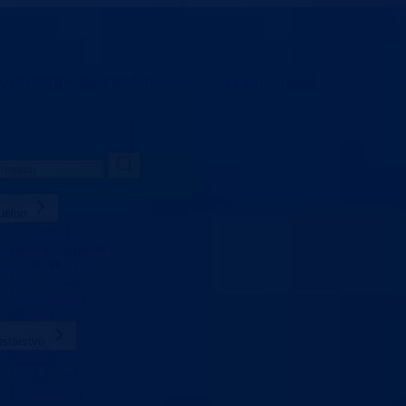
vo za obrazovanje,
mlade, nauku, kulturu i sport
Bosansko-podrinjski k
uelno
Sve vijesti
Konkursi i oglasi
Javne nabavke
Obavještenja
Javne rasprave
Projekti
istarstvo
Ministar
Nadležnosti
Organizacija