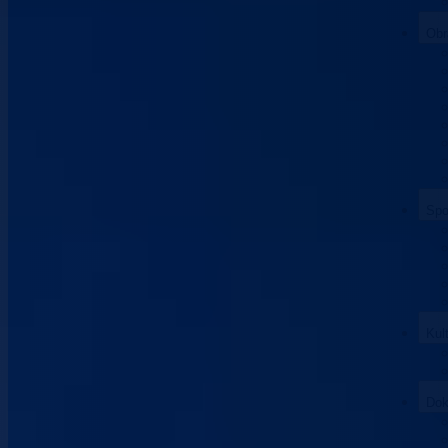
Obr
Spo
Kul
Dok