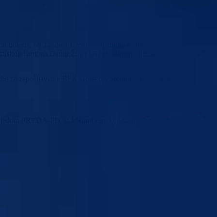
board”, od 14. do 19. maja, u Institutu za inovacije u učenju (ILI),
drinjskog kantona Damir Žuga i Anes Salman i predstavnici Udruženja
lužbe za zapošljavanje BPK Goražde, Srednje stručne škole „Džemal
rijedora PREDA-PD, ILI Nürnberg, koji su ujedno i domaćini