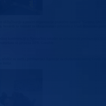
 uključivanju u proces organizacije praktične nastave “Getting SMEs on 
. boravili su ministri za obrazovanje i privredu u Vladi Bosansko-po
dnednoj konferenciji u Njemačkoj također su učestvovali predstavnici S
subjekata sa prostora BPK Goražde.
učešće su uzeli i predstavnici Agencije za ekonomski razvoj Grada P
Italija.