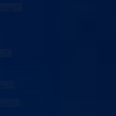
Uposlenici
azovanje
Predškolski odgoj
Osnovno obrazovanje
Srednje obrazovanje
Visoko obrazovanje
Obrazovanje odraslih
Sigurnost saobraćaja
Stipendije
Takmičenja
rt
Sport u BPK
Zakoni i propisi
Registar sportskih udruženja
Savezi i udruženja
Klubovi
tura
Udruženja
Kalendar kulturnih dešavanja
umenti
Zakoni i propisi
Budžet