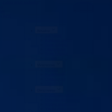
Zaštita ličnih podataka
ka
akt
da BPK
Aktuelno
Sve vijesti
Konkursi i oglasi
Javne nabavke
Obavještenja
Javne rasprave
Projekti
Ministarstvo
Ministar
Nadležnosti
Organizacija
Uposlenici
Obrazovanje
Predškolski odgoj
Osnovno obrazovanje
Srednje obrazovanje
Visoko obrazovanje