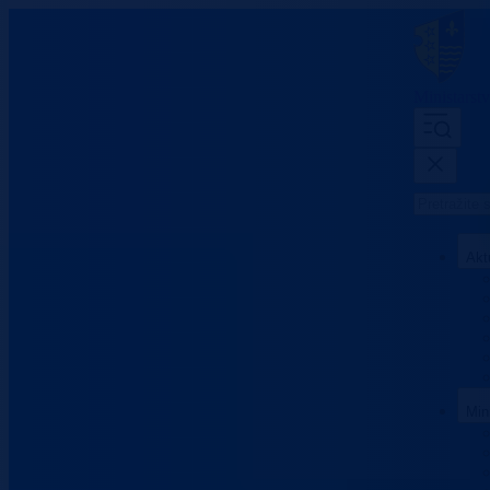
Ministarst
Akt
Min