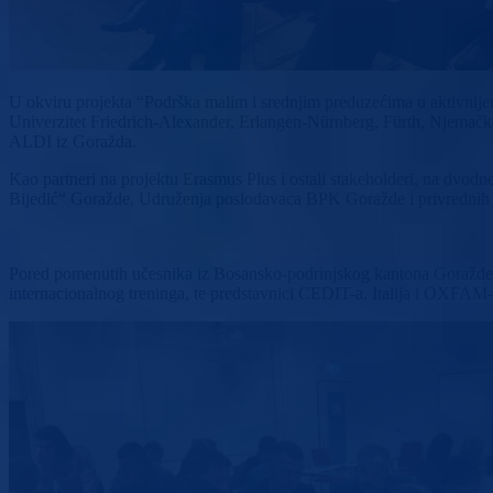
U okviru projekta “Podrška malim i srednjim preduzećima u aktivnijem
Univerzitet Friedrich-Alexander, Erlangen-Nürnberg, Fürth, Njemačka
ALDI iz Goražda.
Kao partneri na projektu Erasmus Plus i ostali stakeholderi, na dvo
Bijedić“ Goražde, Udruženja poslodavaca BPK Goražde i privrednih 
Pored pomenutih učesnika iz Bosansko-podrinjskog kantona Goražde, 
internacionalnog treninga, te predstavnici CEDIT-a, Italija i OXFAM-a 