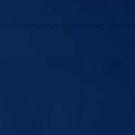
RAŽDE UČESTVOVALI NA DVODNEVNOJ KONFERENCIJI 
raktične nastave i dualnog obraz