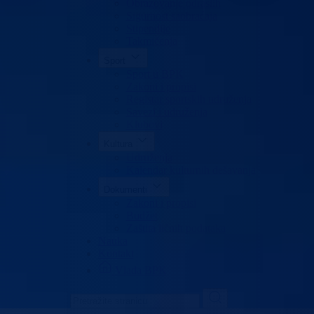
Obrazovanje odraslih
Sigurnost saobraćaja
Stipendije
Takmičenja
Sport
Sport u BPK
Zakoni i propisi
Registar sportskih udruženja
Savezi i udruženja
Klubovi
Kultura
Udruženja
Kalendar kulturnih dešavanja
Dokumenti
Zakoni i propisi
Budžet
Zaštita ličnih podataka
Nauka
Kontakt
Vlada BPK