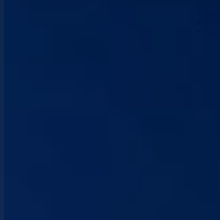
Nau
Kont
Vla