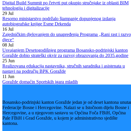
Ministar za obrazovanje, mlade, nauku, kulturu i sport Arman Bešlija
održao je press konferenciju na kojoj je predstavio konačni Plan
raspodjele sredstava za finansiranje sporta iz javnih sredstava kojima 
podstiče obavljanje sportskih djelatnosti na nivou Bosansko-
podrinjskog katnona Goražde za 2019. godinu.
Prema njegovim riječima, riječ je o redovnim programima u oblasti
sporta u okviru kojih se podstiču kvalitetni sport (priprema i
takmičenje), kantonalni savezi, školski sport i sport lica sa
invaliditetom.
Od ukupno predviđenih sredstava za ove namjene u 2019. godini u
iznosu od 361.113,95 KM, za kvalitetni sport izdvojit će se sredstva u
visini od 239.800,00 KM. Iz ovih sredstava finansirat će se dio
aktivnosti za šesnaest sportskih klubova na području Bosansko-
podrinjskog kantona Goražde, a obuhvaćeni su sljedeći sportovi: