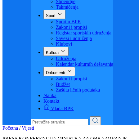
Visoko obrazovanje
Obrazovanje odraslih
Sigurnost saobraćaja
Stipendije
Takmičenja
Sport
Sport u BPK
Zakoni i propisi
Registar sportskih udruženja
Savezi i udruženja
Klubovi
Kultura
Udruženja
Kalendar kulturnih dešavanja
Dokumenti
Zakoni i propisi
Budžet
Zaštita ličnih podataka
Nauka
Kontakt
Vlada BPK