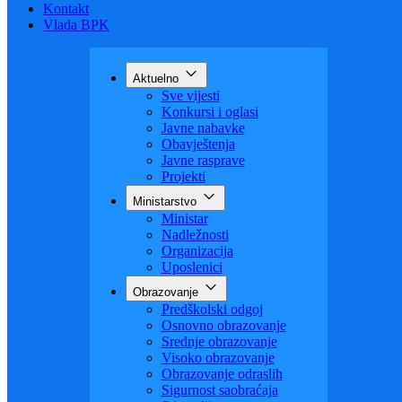
Budžet
Zaštita ličnih podataka
Nauka
Kontakt
Vlada BPK
Aktuelno
Sve vijesti
Konkursi i oglasi
Javne nabavke
Obavještenja
Javne rasprave
Projekti
Ministarstvo
Ministar
Nadležnosti
Organizacija
Uposlenici
Obrazovanje
Predškolski odgoj
Osnovno obrazovanje
Srednje obrazovanje