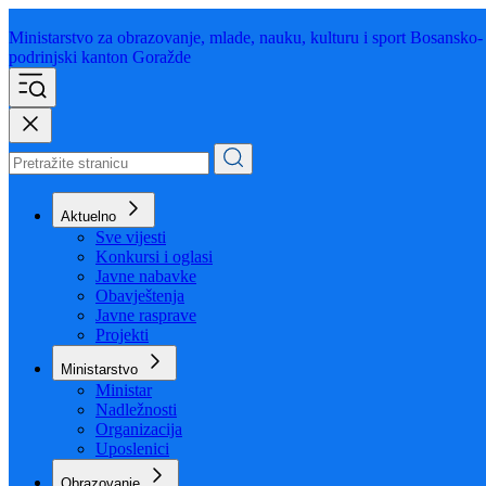
Ministarstvo za obrazovanje,
mlade, nauku, kulturu i sport
Bosansko-
podrinjski kanton Goražde
Aktuelno
Sve vijesti
Konkursi i oglasi
Javne nabavke
Obavještenja
Javne rasprave
Projekti
Ministarstvo
Ministar
Nadležnosti