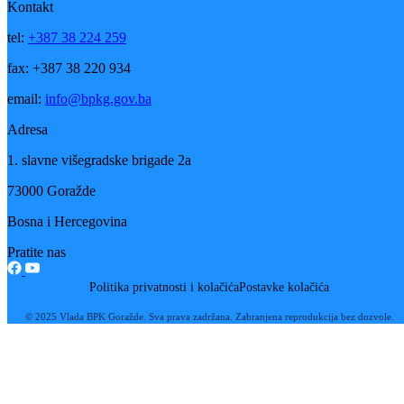
fudbal, rukomet, odbojka, košarka, karate, stoni tenis, biciklizam,
planinarstvo i šah.
Dio sredstava u iznosu od 27.105,00 KM izdvojit će se za finansiranj
obaveznih sezonskih kotizacija za učešće devet sportskih klubova u
višim rangovima takmičenjima, dok će Sportskom savezu BPK
Goražde pripasti sredstva u ukupnom iznosu od 66.200,00 KM iz
kojih će se finansirati korištenje sportskih objekata za sportske klubov
i saveze, kao i tehničko funkcionisanje Saveza.
Osim za redovne aktivnosti sportskih klubova, dio sredstava predviđe
je i za finansiranje sportskih aktivnosti na nivou škola, tako da će
Aktivu nastavnika tjelesnog i zdravstvenog odgoja BPK Goražde biti
dodijeljena finansijska sredstva u iznosu od 6.000,00 KM.
U skladu s planom raspodjele sredstava, Sportskom savezu za sport i
rekreaciju invalida BPK Goražde dodijelit će se sredstva u ukupnom
iznosu od 8.000,00 KM na ime učešća klubova koji djeluju u okviru
ovog Saveza na državnim takmičenjima.
Prema riječima ministra Bešlije, od ukupnog iznosa planiranih
sredstava za finansiranje sporta, do sada je akontativno isplaćeno
143.000,00 KM.
Ovom prilikom najavljeno je da će uskoro biti održano i potpisivanje