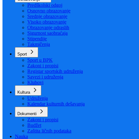
Organizacija
Uposlenici
Obrazovanje
Predškolski odgoj
Osnovno obrazovanje
Srednje obrazovanje
Visoko obrazovanje
Obrazovanje odraslih
Sigurnost saobraćaja
Stipendije
Takmičenja
Sport
Sport u BPK
Zakoni i propisi
Registar sportskih udruženja
Savezi i udruženja
Klubovi
Kultura
Udruženja
Kalendar kulturnih dešavanja
Dokumenti
Zakoni i propisi