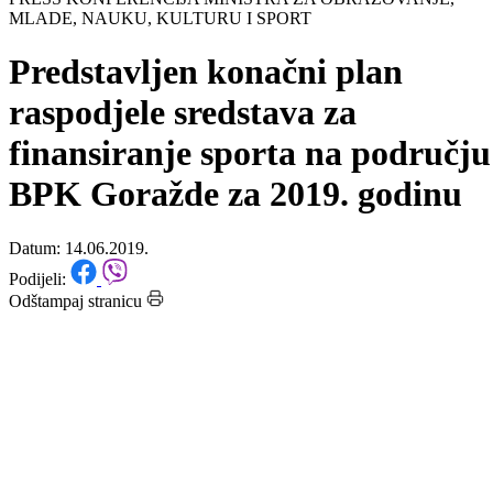
Početna
/
Vijesti
PRESS KONFERENCIJA MINISTRA ZA OBRAZOVANJE,
MLADE, NAUKU, KULTURU I SPORT
Predstavljen konačni plan
raspodjele sredstava za
finansiranje sporta na području
BPK Goražde za 2019. godinu
Datum: 14.06.2019.
Podijeli:
Odštampaj stranicu