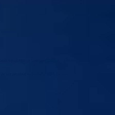
ansko-podrinjskog kantona Goražde, a posebno je akcent stavljen na
i za sve prvačiće na području BPK i ujedno su uručeni pokloni u vidu