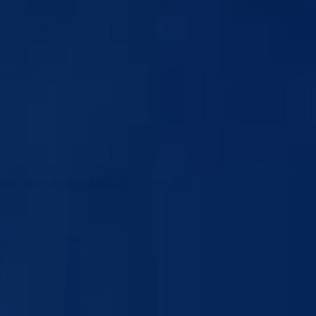
ćilo bolje uslove u obrazovanju za sve đake.