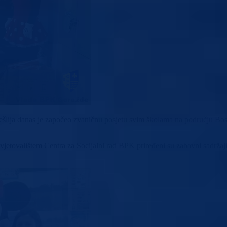
ešlija danas je započeo zvaničnu posjetu svim školama na području Bos
jetovalištem Centra za Socijalni rad BPK priređeni su zabavni sadržaj