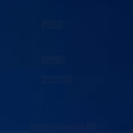
Obrazovanje odraslih
Sigurnost saobraćaja
Stipendije
Takmičenja
Sport
Sport u BPK
Zakoni i propisi
Registar sportskih udruženja
Savezi i udruženja
Klubovi
Kultura
Udruženja
Kalendar kulturnih dešavanja
Dokumenti
Zakoni i propisi
Budžet
Zaštita ličnih podataka
Nauka
Kontakt
Vlada BPK