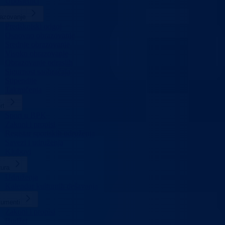
Uposlenici
azovanje
Predškolski odgoj
Osnovno obrazovanje
Srednje obrazovanje
Visoko obrazovanje
Obrazovanje odraslih
Sigurnost saobraćaja
Stipendije
Takmičenja
rt
Sport u BPK
Zakoni i propisi
Registar sportskih udruženja
Savezi i udruženja
Klubovi
tura
Udruženja
Kalendar kulturnih dešavanja
umenti
Zakoni i propisi
Budžet