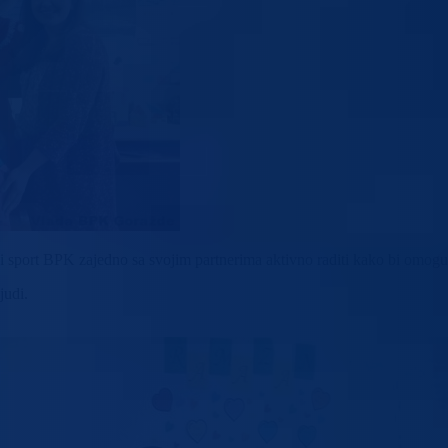
 i sport BPK zajedno sa svojim partnerima aktivno raditi kako bi omogu
judi.