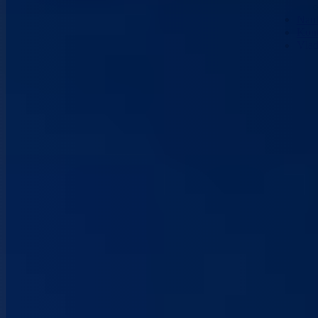
Nau
Kont
Vla