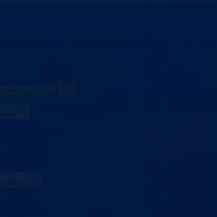
vo za obrazovanje,
mlade, nauku, kulturu i sport
Bosansko-podrinjski k
uelno
Sve vijesti
Konkursi i oglasi
Javne nabavke
Obavještenja
Javne rasprave
Projekti
istarstvo
Ministar
Nadležnosti
Organizacija