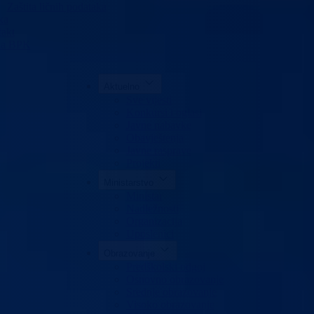
Zaštita ličnih podataka
ka
akt
da BPK
Aktuelno
Sve vijesti
Konkursi i oglasi
Javne nabavke
Obavještenja
Javne rasprave
Projekti
Ministarstvo
Ministar
Nadležnosti
Organizacija
Uposlenici
Obrazovanje
Predškolski odgoj
Osnovno obrazovanje
Srednje obrazovanje
Visoko obrazovanje