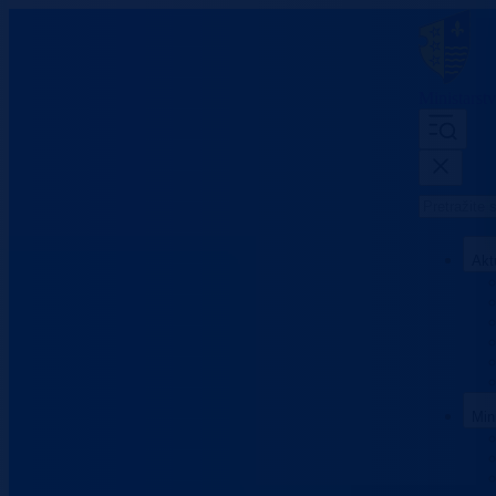
Ministarst
Akt
Min