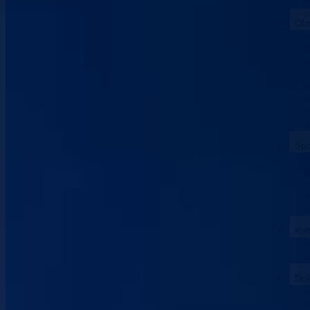
Obr
Spo
Kul
Dok