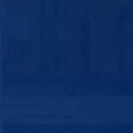
Raspisan javni poziv
Upis budućih prvačića počinje u maju
19.04.2012