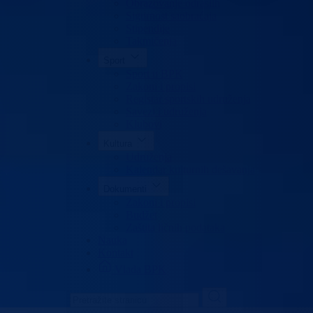
Obrazovanje odraslih
Sigurnost saobraćaja
Stipendije
Takmičenja
Sport
Sport u BPK
Zakoni i propisi
Registar sportskih udruženja
Savezi i udruženja
Klubovi
Kultura
Udruženja
Kalendar kulturnih dešavanja
Dokumenti
Zakoni i propisi
Budžet
Zaštita ličnih podataka
Nauka
Kontakt
Vlada BPK