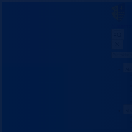
Ministarst
Akt
Min