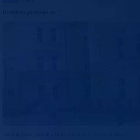
Početna
/
Vijesti
Rezultati pretrage za ""
Osnovne škole „Fahrudin Fahro Baščelija“ i „Husein ef. Đozo“