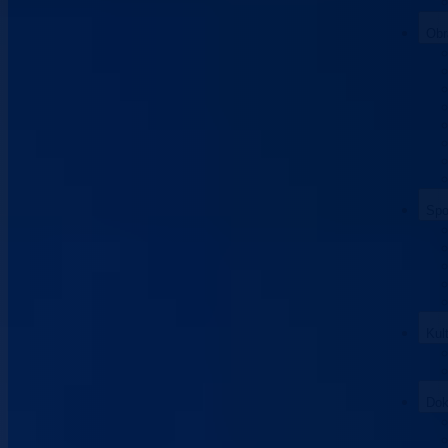
Obr
Spo
Kul
Dok