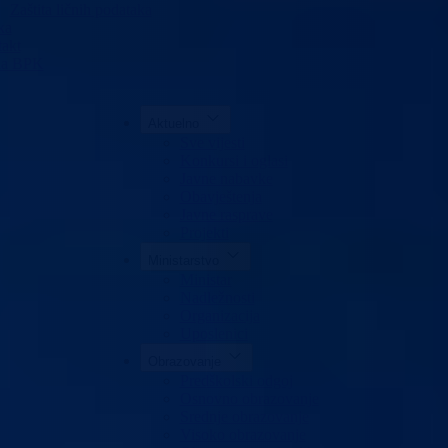
Zaštita ličnih podataka
ka
akt
da BPK
Aktuelno
Sve vijesti
Konkursi i oglasi
Javne nabavke
Obavještenja
Javne rasprave
Projekti
Ministarstvo
Ministar
Nadležnosti
Organizacija
Uposlenici
Obrazovanje
Predškolski odgoj
Osnovno obrazovanje
Srednje obrazovanje
Visoko obrazovanje