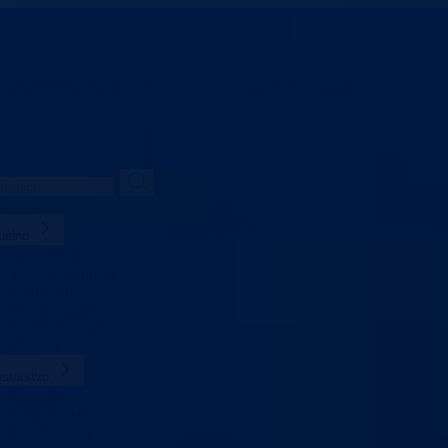
vo za obrazovanje,
mlade, nauku, kulturu i sport
Bosansko-podrinjski k
uelno
Sve vijesti
Konkursi i oglasi
Javne nabavke
Obavještenja
Javne rasprave
Projekti
istarstvo
Ministar
Nadležnosti
Organizacija