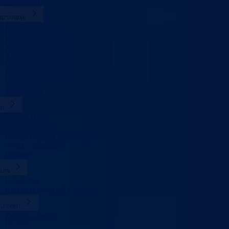
Uposlenici
azovanje
Predškolski odgoj
Osnovno obrazovanje
Srednje obrazovanje
Visoko obrazovanje
Obrazovanje odraslih
Sigurnost saobraćaja
Stipendije
Takmičenja
rt
Sport u BPK
Zakoni i propisi
Registar sportskih udruženja
Savezi i udruženja
Klubovi
tura
Udruženja
Kalendar kulturnih dešavanja
umenti
Zakoni i propisi
Budžet