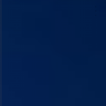
Nau
Kont
Vla