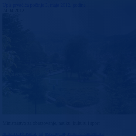
Upis prvačića počinje 3. maja 2012. godine
24.04.2012
Ministarstvo za obrazovanje, nauku, kulturu i sport
Sutra i prekosutra potpisivanje ugovora sa studentima