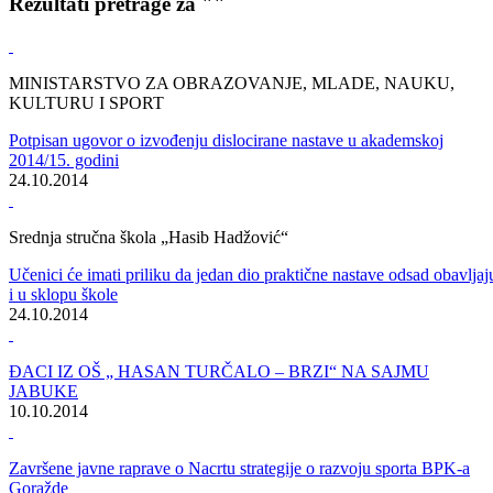
Početna
/
Vijesti
Rezultati pretrage za ""