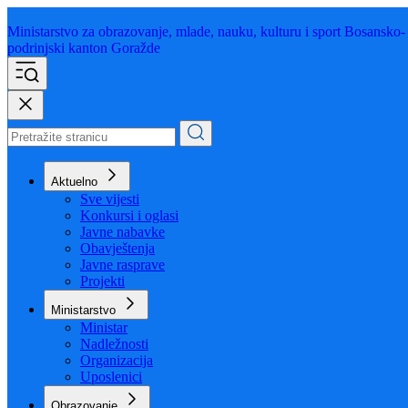
Ministarstvo za obrazovanje,
mlade, nauku, kulturu i sport
Bosansko-
podrinjski kanton Goražde
Aktuelno
Sve vijesti
Konkursi i oglasi
Javne nabavke
Obavještenja
Javne rasprave
Projekti
Ministarstvo
Ministar
Nadležnosti