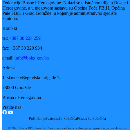
Srednja stručna škola „Hasib Hadžović“
Učenici će imati priliku da jedan dio praktične nastave odsad obavljaj
i u sklopu škole
24.10.2014