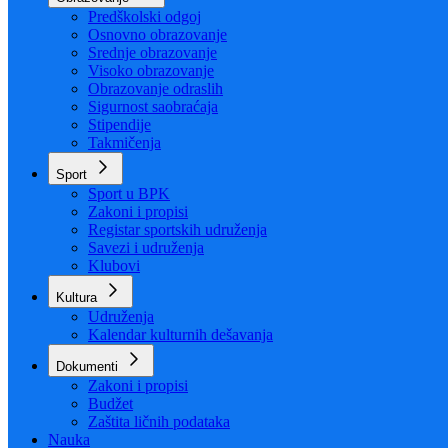
Organizacija
Uposlenici
Obrazovanje
Predškolski odgoj
Osnovno obrazovanje
Srednje obrazovanje
Visoko obrazovanje
Obrazovanje odraslih
Sigurnost saobraćaja
Stipendije
Takmičenja
Sport
Sport u BPK
Zakoni i propisi
Registar sportskih udruženja
Savezi i udruženja
Klubovi
Kultura
Udruženja
Kalendar kulturnih dešavanja
Dokumenti
Zakoni i propisi