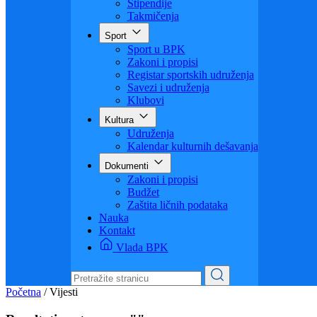
Visoko obrazovanje
Obrazovanje odraslih
Sigurnost saobraćaja
Stipendije
Takmičenja
Sport
Sport u BPK
Zakoni i propisi
Registar sportskih udruženja
Savezi i udruženja
Klubovi
Kultura
Udruženja
Kalendar kulturnih dešavanja
Dokumenti
Zakoni i propisi
Budžet
Zaštita ličnih podataka
Nauka
Kontakt
Vlada BPK