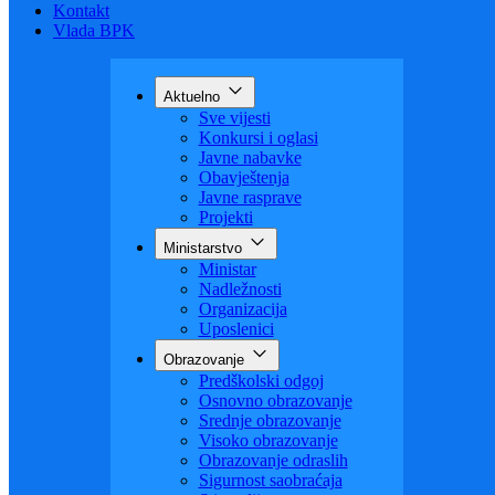
Budžet
Zaštita ličnih podataka
Nauka
Kontakt
Vlada BPK
Aktuelno
Sve vijesti
Konkursi i oglasi
Javne nabavke
Obavještenja
Javne rasprave
Projekti
Ministarstvo
Ministar
Nadležnosti
Organizacija
Uposlenici
Obrazovanje
Predškolski odgoj
Osnovno obrazovanje
Srednje obrazovanje